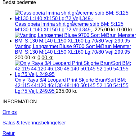
Bedst bedømte
Cassiopeia Imrina shirt grå/creme strib BM: S:125
M:130 L:140 Xl:150 Lg:72 Vejl.349,-
225,00
kr.
0,00
kr.
Vanting Langærmet Bluse 9700 Sort M/Brun Mønster
BM: S:130 M:140 L:150 XL:160 Lg:70/80 Vejl.299,95
200,00
kr.
0,00
kr.
Only Raya 3/4 Leopard Print Skjorte Brun/Sort BM:
42:115 44:120 46:130 48:140 50:145 52:150 54:155
Lg:75 Vejl. 249,95
235,00
kr.
INFORMATION
Om os
Salgs & leveringsbetingelser
Retur