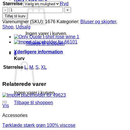
Størrelse
Ryd
Cassiopeia
Susie
Tilføj til kurv
bluse
Varenummer (SKU):
1676
Kategorier:
Bluser og skjorter
,
grøn
Shop
,
Udsalg
combi
Ingen varer i kurven.
BM:S:130
M:140
Tilbage til shoppen
L:150
XL:160
Yderligere information
0
LG:75
Kurv
Vejl.300,-
antal
Størrelse
L
,
M
,
S
,
XL
Relaterede varer
Ingen varer i kurven.
Tilbage til shoppen
Vis
Accessories
Tørklæde stærk grøn 100% viscose