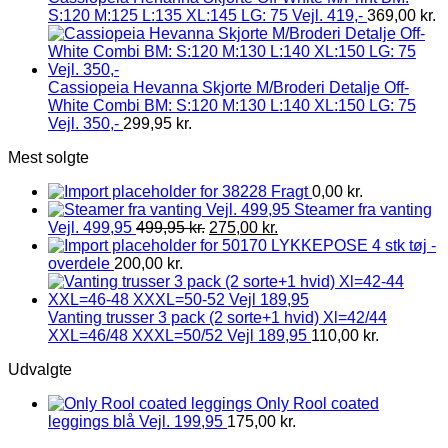
S:120 M:125 L:135 XL:145 LG: 75 Vejl. 419,-
369,00
kr.
Cassiopeia Hevanna Skjorte M/Broderi Detalje Off-
White Combi BM: S:120 M:130 L:140 XL:150 LG: 75
Vejl. 350,-
299,95
kr.
Mest solgte
Fragt
0,00
kr.
Steamer fra vanting
Vejl. 499,95
499,95
kr.
275,00
kr.
LYKKEPOSE 4 stk tøj -
overdele
200,00
kr.
Vanting trusser 3 pack (2 sorte+1 hvid) Xl=42/44
XXL=46/48 XXXL=50/52 Vejl 189,95
110,00
kr.
Udvalgte
Only Rool coated
leggings blå Vejl. 199,95
175,00
kr.