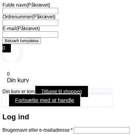
Fulde navn
(Påkrævet)
Ordrenummer
(Påkrævet)
E-mail
(Påkrævet)
0
0
Din kurv
Din kurv er tom
Tilbage til shoppen
Fortsætte med at handle
Log ind
Påkrævet
Brugernavn eller e-mailadresse
*