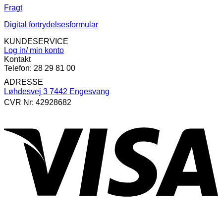
Fragt
Digital fortrydelsesformular
KUNDESERVICE
Log in/ min konto
Kontakt
Telefon: 28 29 81 00
ADRESSE
Løhdesvej 3 7442 Engesvang
CVR Nr: 42928682
V
P