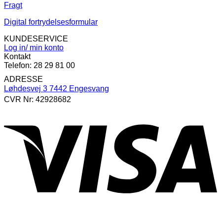
Fragt
Digital fortrydelsesformular
KUNDESERVICE
Log in/ min konto
Kontakt
Telefon: 28 29 81 00
ADRESSE
Løhdesvej 3 7442 Engesvang
CVR Nr: 42928682
V
P