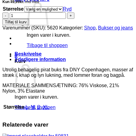
Størrelse
Ryd
DNY
Frida
Tilføj til kurv
Pirat
Varenummer (SKU):
5620
Kategorier:
Shop
,
Bukser og jeans
Pant
Ingen varer i kurven.
M/Stræk
Gul
Tilbage til shoppen
SKL:50
Vejl.
Beskrivelse
0
299,95
Yderligere information
Kurv
antal
Utrolig behagelig pirat buks fra DNY Copenhagen, masser af
stræk i, knap og lyn lukning, med lommer foran og bagpå.
MATERIALE SAMMENSÆTNING: 76% Viskose, 21%
Nylon, 3% Elastane
Ingen varer i kurven.
Størrelse
L
,
M
,
S
,
XL
Tilbage til shoppen
Relaterede varer