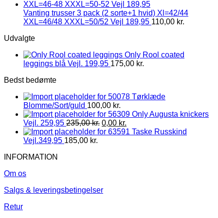
Vanting trusser 3 pack (2 sorte+1 hvid) Xl=42/44
XXL=46/48 XXXL=50/52 Vejl 189,95
110,00
kr.
Udvalgte
Only Rool coated
leggings blå Vejl. 199,95
175,00
kr.
Bedst bedømte
Tørklæde
Blomme/Sort/guld
100,00
kr.
Only Augusta knickers
Vejl. 259,95
235,00
kr.
0,00
kr.
Taske Russkind
Vejl.349,95
185,00
kr.
INFORMATION
Om os
Salgs & leveringsbetingelser
Retur