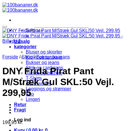
Fortsæt
til
indhold
Søg
×
Udsalg
kategorier
Bluser og skjorter
Forside
/
Shop
/
Bukser og jeans
Kjoler og tunikaer
Bukser og jeans
Strik og cardigans
DNY Frida Pirat Pant
Jakker og blazere
T-Shirts
M/Stræk Gul SKL:50 Vejl.
Accessories
Leggings og strømper
299,95
Sko
Lingeri
Retur
Fragt
Log ind
199,95
kr.
Kurv /
0,00
kr.
0