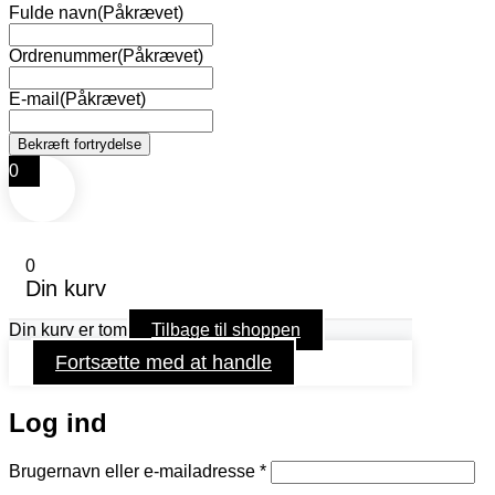
Fulde navn
(Påkrævet)
Ordrenummer
(Påkrævet)
E-mail
(Påkrævet)
0
0
Din kurv
Din kurv er tom
Tilbage til shoppen
Fortsætte med at handle
Log ind
Påkrævet
Brugernavn eller e-mailadresse
*