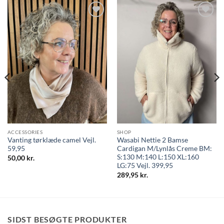
Tilføj til
Tilføj til
ønskeliste
ønskeliste
ACCESSORIES
SHOP
Vanting tørklæde camel Vejl.
Wasabi Nettie 2 Bamse
59,95
Cardigan M/Lynlås Creme BM:
S:130 M:140 L:150 XL:160
50,00
kr.
LG:75 Vejl. 399,95
289,95
kr.
SIDST BESØGTE PRODUKTER