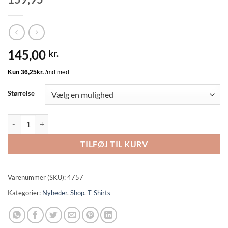
145,00
kr.
Størrelse
Only Nicky T-Shirt Bordeaux M/Tekst BM: S:115 M:125 L:135 XL:145 L
TILFØJ TIL KURV
Varenummer (SKU):
4757
Kategorier:
Nyheder
,
Shop
,
T-Shirts