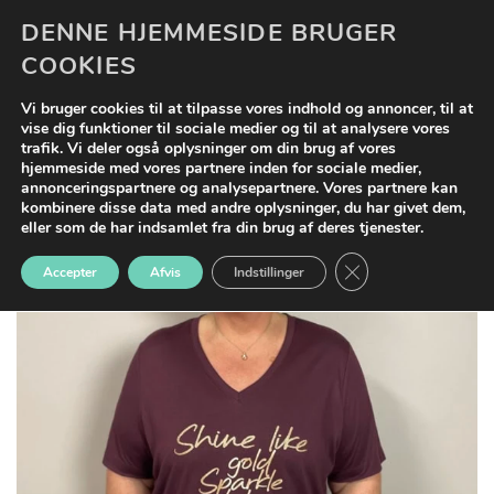
Fortsæt
DENNE HJEMMESIDE BRUGER
0
til
COOKIES
indhold
Vi bruger cookies til at tilpasse vores indhold og annoncer, til at
vise dig funktioner til sociale medier og til at analysere vores
trafik. Vi deler også oplysninger om din brug af vores
hjemmeside med vores partnere inden for sociale medier,
annonceringspartnere og analysepartnere. Vores partnere kan
Tilføj til
kombinere disse data med andre oplysninger, du har givet dem,
ønskeliste
eller som de har indsamlet fra din brug af deres tjenester.
CLOSE GDPR COO
Accepter
Afvis
Indstillinger