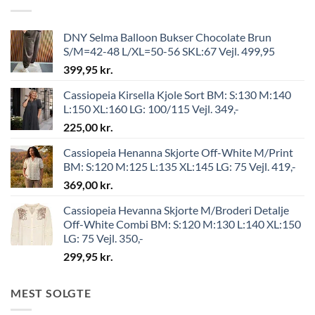
DNY Selma Balloon Bukser Chocolate Brun
S/M=42-48 L/XL=50-56 SKL:67 Vejl. 499,95
399,95
kr.
Cassiopeia Kirsella Kjole Sort BM: S:130 M:140
L:150 XL:160 LG: 100/115 Vejl. 349,-
225,00
kr.
Cassiopeia Henanna Skjorte Off-White M/Print
BM: S:120 M:125 L:135 XL:145 LG: 75 Vejl. 419,-
369,00
kr.
Cassiopeia Hevanna Skjorte M/Broderi Detalje
Off-White Combi BM: S:120 M:130 L:140 XL:150
LG: 75 Vejl. 350,-
299,95
kr.
MEST SOLGTE