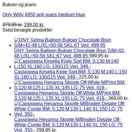
Bukser og jeans
Only Willy 4950 ank jeans medium blue
379,95
kr.
199,00
kr.
Sidst besøgte produkter
DNY Selma Balloon Bukser Chocolate Brun S/M=42-
48 L/XL=50-56 SKL:67 Vejl. 499,95
399,95
kr.
Cassiopeia Kirsella Kjole Sort BM: S:130 M:140 L:150
XL:160 LG: 100/115 Vejl. 349,-
225,00
kr.
Cassiopeia Henanna Skjorte Off-White M/Print BM:
S:120 M:125 L:135 XL:145 LG: 75 Vejl. 419,-
369,00
kr.
Cassiopeia Hevanna Skjorte M/Broderi Detalje Off-
White Combi BM: S:120 M:130 L:140 XL:150 LG: 75
Vejl. 350,-
299,95
kr.