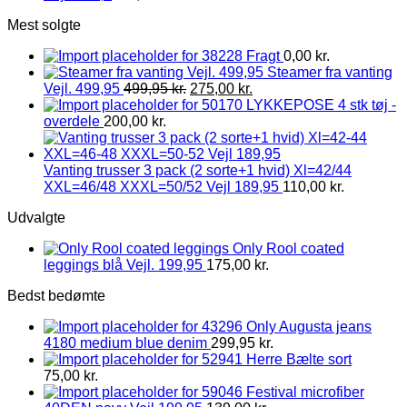
Mest solgte
Fragt
0,00
kr.
Steamer fra vanting
Vejl. 499,95
499,95
kr.
275,00
kr.
LYKKEPOSE 4 stk tøj -
overdele
200,00
kr.
Vanting trusser 3 pack (2 sorte+1 hvid) Xl=42/44
XXL=46/48 XXXL=50/52 Vejl 189,95
110,00
kr.
Udvalgte
Only Rool coated
leggings blå Vejl. 199,95
175,00
kr.
Bedst bedømte
Only Augusta jeans
4180 medium blue denim
299,95
kr.
Herre Bælte sort
75,00
kr.
Festival microfiber