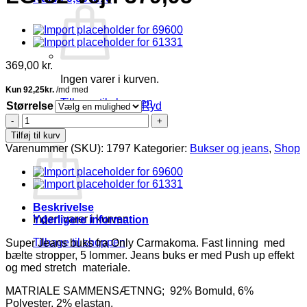
369,00
kr.
Ingen varer i kurven.
Tilbage til shoppen
Størrelse
Ryd
Only
0
Power
Tilføj til kurv
Kurv
Push
Varenummer (SKU):
1797
Kategorier:
Bukser og jeans
,
Shop
Up
Jeans
LG:32
Vejl.
379,95
Beskrivelse
antal
Ingen varer i kurven.
Yderligere information
Tilbage til shoppen
Super Jeans buks fra Only Carmakoma. Fast linning med
bælte stropper, 5 lommer. Jeans buks er med Push up effekt
og med stretch materiale.
MATRIALE SAMMENSÆTNNG; 92% Bomuld, 6%
Polyester, 2% elastan.