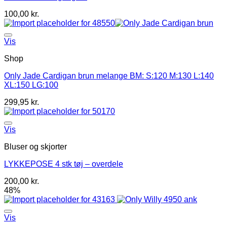
100,00
kr.
Vis
Shop
Only Jade Cardigan brun melange BM: S:120 M:130 L:140
XL:150 LG:100
299,95
kr.
Vis
Bluser og skjorter
LYKKEPOSE 4 stk tøj – overdele
200,00
kr.
48%
Vis