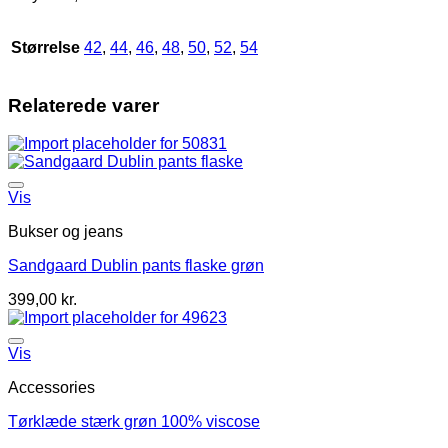
Størrelse
42
,
44
,
46
,
48
,
50
,
52
,
54
Relaterede varer
Vis
Bukser og jeans
Sandgaard Dublin pants flaske grøn
399,00
kr.
Vis
Accessories
Tørklæde stærk grøn 100% viscose