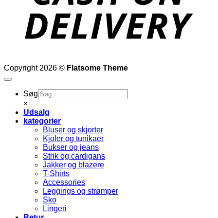
Copyright 2026 ©
Flatsome Theme
Søg
×
Udsalg
kategorier
Bluser og skjorter
Kjoler og tunikaer
Bukser og jeans
Strik og cardigans
Jakker og blazere
T-Shirts
Accessories
Leggings og strømper
Sko
Lingeri
Retur