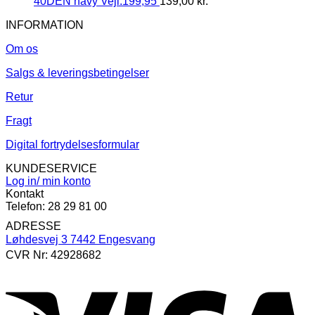
40DEN navy Vejl.199,95
139,00
kr.
INFORMATION
Om os
Salgs & leveringsbetingelser
Retur
Fragt
Digital fortrydelsesformular
KUNDESERVICE
Log in/ min konto
Kontakt
Telefon: 28 29 81 00
ADRESSE
Løhdesvej 3 7442 Engesvang
CVR Nr: 42928682
V