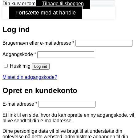
Din kurv er tom
Tilbage til shoppen
Fortsætte med at handle
Log ind
Påkrævet
Brugernavn eller e-mailadresse
*
Påkrævet
Adgangskode
*
Husk mig
Log ind
Mistet din adgangskode?
Opret en kundekonto
Påkrævet
E-mailadresse
*
Et link til en side, hvor du kan oprette en ny adgangskode, vil
blive sendt til din e-mailadresse.
Dine personlige data vil blive brugt til at understøtte din
oplevelse på dette websted, administrere adgangen til din