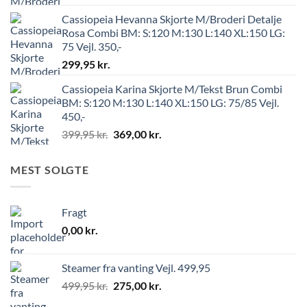
Cassiopeia Hevanna Skjorte M/Broderi Detalje
Rosa Combi BM: S:120 M:130 L:140 XL:150 LG:
75 Vejl. 350,-
299,95
kr.
Cassiopeia Karina Skjorte M/Tekst Brun Combi
BM: S:120 M:130 L:140 XL:150 LG: 75/85 Vejl.
450,-
399,95
kr.
369,00
kr.
MEST SOLGTE
Fragt
0,00
kr.
Steamer fra vanting Vejl. 499,95
499,95
kr.
275,00
kr.