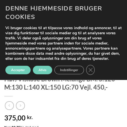
Fortsæt
DENNE HJEMMESIDE BRUGER
0
til
COOKIES
indhold
Vi bruger cookies til at tilpasse vores indhold og annoncer, til at
vise dig funktioner til sociale medier og til at analysere vores
trafik. Vi deler også oplysninger om din brug af vores
hjemmeside med vores partnere inden for sociale medier,
annonceringspartnere og analysepartnere. Vores partnere kan
kombinere disse data med andre oplysninger, du har givet dem,
eller som de har indsamlet fra din brug af deres tjenester.
FORSIDE
/
SHOP
/
BLUSER OG SKJORTER
CLOSE GDPR COO
Cassiopeia Giretta Kortærmet Skjorte
Accepter
Afvis
Indstillinger
Hør/Viskose Brown Melange BM: S:120
M:130 L:140 XL:150 LG:70 Vejl. 450,-
375,00
kr.