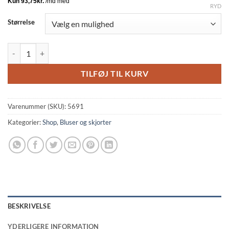
RYD
Størrelse
Cassiopeia Giretta Kortærmet Skjorte Hør/Viskose Brown Melange BM:
TILFØJ TIL KURV
Varenummer (SKU):
5691
Kategorier:
Shop
,
Bluser og skjorter
BESKRIVELSE
YDERLIGERE INFORMATION