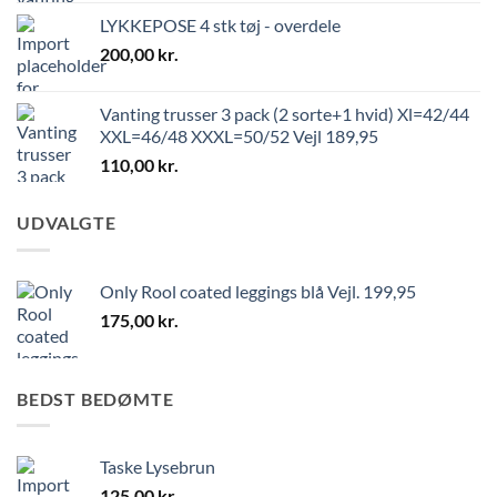
LYKKEPOSE 4 stk tøj - overdele
200,00
kr.
Vanting trusser 3 pack (2 sorte+1 hvid) Xl=42/44
XXL=46/48 XXXL=50/52 Vejl 189,95
110,00
kr.
UDVALGTE
Only Rool coated leggings blå Vejl. 199,95
175,00
kr.
BEDST BEDØMTE
Taske Lysebrun
125,00
kr.