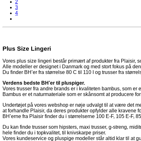
2
3
4
Plus Size Lingeri
Vores plus size lingeri består primært af produkter fra Plaisir, 
Alle modeller er designet i Danmark og med stort fokus på den
Du finder BH’er fra størrelse 80 C til 110 I og trusser fra størrels
Verdens bedste BH’er til pluspiger.
Vores trusser fra andre brands er i kvaliteten bambus, som er et
Bambus er et naturmateriale som er skånsomt at producere for 
Undertøjet på vores webshop er nøje udvalgt til at være det mest
at forhandle Plaisir, da deres produkter opfylder alle kravene f
BH’erne fra Plaisir finder du i størrelserne 100 E-F, 105 E-F,
Du kan finde trusser som hipsters, maxi trusser, g-streng, midit
hele finder du i topkvalitet, til knivskarpe priser.
Vores kundeservice og pluspige modeller står altid klar til at g