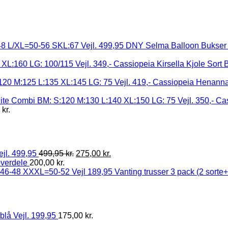
DNY Selma Balloon Bukser 
Cassiopeia Kirsella Kjole Sort
Cassiopeia Henanna 
Cas
5
kr.
ejl. 499,95
499,95
kr.
275,00
kr.
overdele
200,00
kr.
Vanting trusser 3 pack (2 sort
blå Vejl. 199,95
175,00
kr.