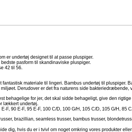
som er undertøj designet til at passe pluspiger.
 bedste pasform til skandinaviske pluspiger.
e 42 til 56.
 fantastisk materiale til lingeri. Bambus undertøj til pluspiger. 
miljøet. Derudover er det fra naturens side bakteriedræbende, 
 behagelige for jer, det skal sidde behageligt, give den rigtige 
or lækkert undertøj.
 85 E-F, 90 E-F, 95 E-F, 100 C/D, 100 G/H, 105 C/D, 105 G/H, 85 
russer, brazillian, seamless trusser, bambus trusser, blondetrusse
uide dig, hvis du er i tvivl om noget omkring vores produkter elle