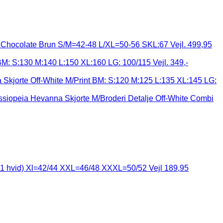
Chocolate Brun S/M=42-48 L/XL=50-56 SKL:67 Vejl. 499,95
 BM: S:130 M:140 L:150 XL:160 LG: 100/115 Vejl. 349,-
Skjorte Off-White M/Print BM: S:120 M:125 L:135 XL:145 LG:
siopeia Hevanna Skjorte M/Broderi Detalje Off-White Combi
e+1 hvid) Xl=42/44 XXL=46/48 XXXL=50/52 Vejl 189,95