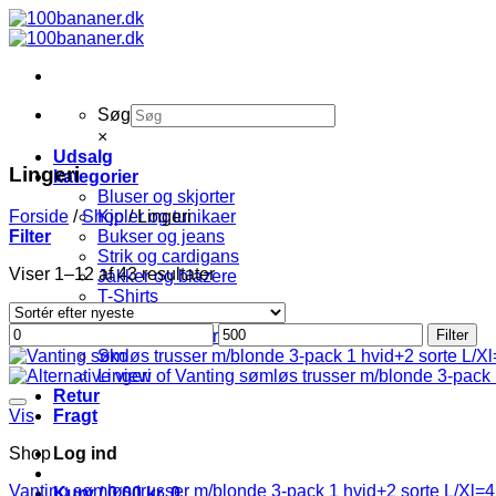
Fortsæt
til
indhold
Søg
×
Udsalg
Lingeri
kategorier
Bluser og skjorter
Kjoler og tunikaer
Forside
/
Shop
/
Lingeri
Bukser og jeans
Filter
Strik og cardigans
Sorteret
Viser 1–12 af 43 resultater
Jakker og blazere
efter
T-Shirts
seneste
Accessories
Mindste
Højeste
Leggings og strømper
Filter
pris
pris
Sko
Lingeri
Retur
Fragt
Vis
Log ind
Shop
Vanting sømløs trusser m/blonde 3-pack 1 hvid+2 sorte L/Xl=4
Kurv /
0,00
kr.
0