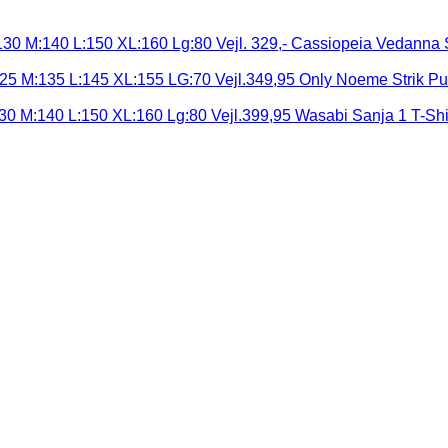
Cassiopeia Vedanna S
Only Noeme Strik Pu
Wasabi Sanja 1 T-Shi