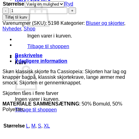
Størrelse
Ryd
Cassiopeia
Martinella
Tilføj til kurv
Skjorte
Varenummer (SKU):
5198
Kategorier:
Bluser og skjorter
,
M/Knapper
Nyheder
,
Shop
bagpå
Ingen varer i kurven.
Hvid
BM:
Tilbage til shoppen
S:120
M:130
Beskrivelse
0
L:140
Yderligere information
Kurv
XL:150
LG:85
Skøn klassisk skjorte fra Cassiopeia: Skjorten har lag og
Vejl.369,-
knapper bagpå, klassisk skjortekrave, lange ærmer med
antal
smock. Skjorten er gennemknappet.
Skjorten fåes i flere farver
Ingen varer i kurven.
MATERIALE SAMMENSÆTNING
: 50% Bomuld, 50%
Polyester,
Tilbage til shoppen
Størrelse
L
,
M
,
S
,
XL