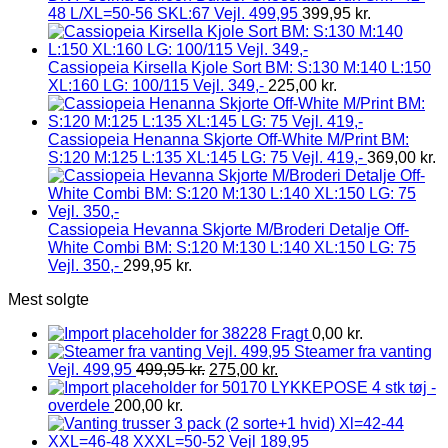
48 L/XL=50-56 SKL:67 Vejl. 499,95
399,95
kr.
Cassiopeia Kirsella Kjole Sort BM: S:130 M:140 L:150
XL:160 LG: 100/115 Vejl. 349,-
225,00
kr.
Cassiopeia Henanna Skjorte Off-White M/Print BM:
S:120 M:125 L:135 XL:145 LG: 75 Vejl. 419,-
369,00
kr.
Cassiopeia Hevanna Skjorte M/Broderi Detalje Off-
White Combi BM: S:120 M:130 L:140 XL:150 LG: 75
Vejl. 350,-
299,95
kr.
Mest solgte
Fragt
0,00
kr.
Steamer fra vanting
Vejl. 499,95
499,95
kr.
275,00
kr.
LYKKEPOSE 4 stk tøj -
overdele
200,00
kr.