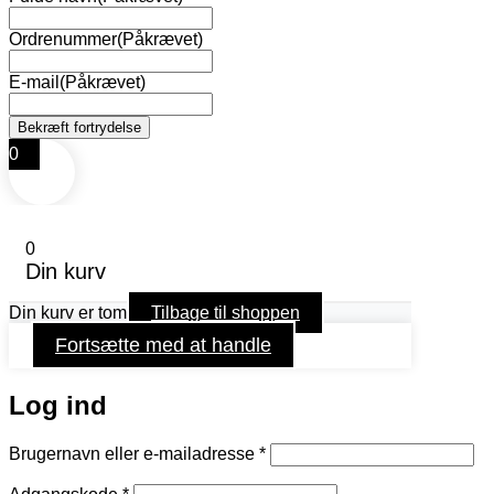
Ordrenummer
(Påkrævet)
E-mail
(Påkrævet)
0
0
Din kurv
Din kurv er tom
Tilbage til shoppen
Fortsætte med at handle
Log ind
Påkrævet
Brugernavn eller e-mailadresse
*
Påkrævet