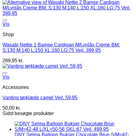
Vis
Shop
Wasabi Nettie 2 Bamse Cardigan M/Lynlås Creme BM:
S:130 M:140 L:150 XL:160 LG:75 Vejl. 399,95
289,95
kr.
Vis
Accessories
Vanting tørklæde camel Vejl. 59,95
50,00
kr.
Sidst besøgte produkter
DNY Selma Balloon Bukser Chocolate Brun S/M=42-