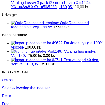
Vanting trusser 3 pack (2 sorte+1 hvid) Xl=42/44
XXL=46/48 XXXL=50/52 Vejl 189,95
110,00
kr.
Udvalgte
Only Rool coated
leggings blå Vejl. 199,95
175,00
kr.
Bedst bedømte
Tørklæde Lys grå 100%
viscose
100,00
kr.
Vanting hue m/plys
Vejl.149,-
75,00
kr.
0,00
kr.
Festival capri 40 den.
sort Vejl. 199,95
139,00
kr.
INFORMATION
Om os
Salgs & leveringsbetingelser
Retur
Fragt