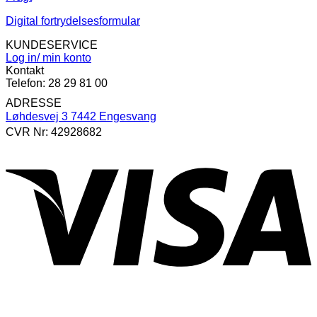
Digital fortrydelsesformular
KUNDESERVICE
Log in/ min konto
Kontakt
Telefon: 28 29 81 00
ADRESSE
Løhdesvej 3 7442 Engesvang
CVR Nr: 42928682
V
P