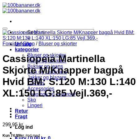
Fortsæt
til
indhold
Søg
×
Forside
/
Shop
/
Bluser og skjorter
Udsalg
kategorier
Bluser og skjorter
Cassiopeia Martinella
Kjoler og tunikaer
Bukser og jeans
Skjorte M/Knapper bagpå
Strik og cardigans
Jakker og blazere
Hvid BM: S:120 M:130 L:140
T-Shirts
Accessories
XL:150 LG:85 Vejl.369,-
Leggings og strømper
Sko
Lingeri
Retur
Fragt
299,95
kr.
Log ind
Kurv /
0,00
kr.
0