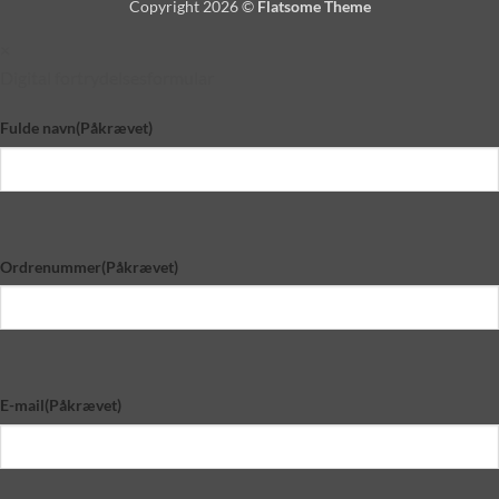
Copyright 2026 ©
Flatsome Theme
Delivery
×
Digital fortrydelsesformular
Fulde navn
(Påkrævet)
Ordrenummer
(Påkrævet)
E-mail
(Påkrævet)