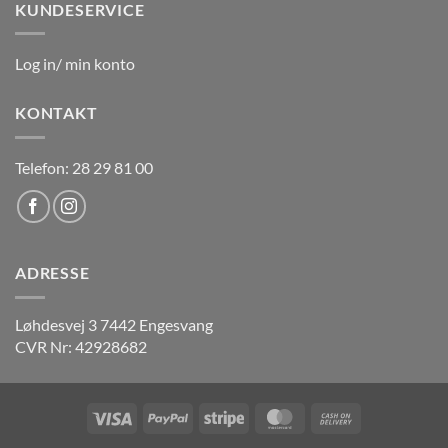
KUNDESERVICE
Log in/ min konto
KONTAKT
Telefon: 28 29 81 00
ADRESSE
Løhdesvej 3 7442 Engesvang
CVR Nr: 42928682
Visa
PayPal
Stripe
MasterCard
Cash
On