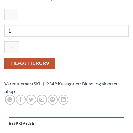
Cassiopeia
Tinka
Airy
blue
antal
TILFØJ TIL KURV
Varenummer (SKU):
2349
Kategorier:
Bluser og skjorter
,
Shop
BESKRIVELSE