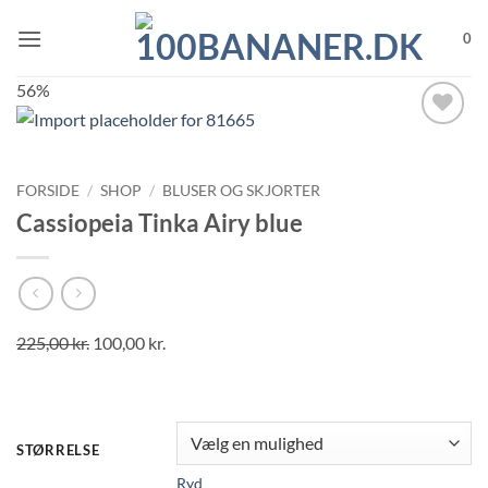
Fortsæt
til
0
indhold
56%
FORSIDE
/
SHOP
/
BLUSER OG SKJORTER
Cassiopeia Tinka Airy blue
225,00
kr.
100,00
kr.
STØRRELSE
Ryd