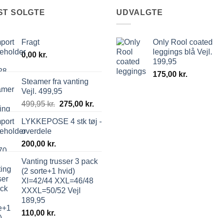
ST SOLGTE
UDVALGTE
Fragt
Only Rool coated
leggings blå Vejl.
0,00
kr.
199,95
175,00
kr.
Steamer fra vanting
Vejl. 499,95
499,95
kr.
275,00
kr.
LYKKEPOSE 4 stk tøj -
overdele
200,00
kr.
Vanting trusser 3 pack
(2 sorte+1 hvid)
Xl=42/44 XXL=46/48
XXXL=50/52 Vejl
189,95
110,00
kr.