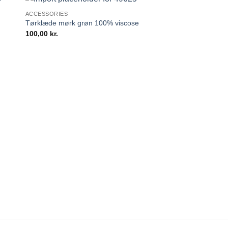
ACCESSORIES
Tørklæde mørk grøn 100% viscose
100,00
kr.
BLUSER OG SKJORTE
Only Flake T-shirt S
M:130 L:140 XL:150 
159,95
149,95
kr.