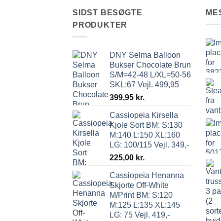
SIDST BESØGTE
ME
PRODUKTER
DNY Selma Balloon
Bukser Chocolate Brun
S/M=42-48 L/XL=50-56
SKL:67 Vejl. 499,95
399,95
kr.
Cassiopeia Kirsella
Kjole Sort BM: S:130
M:140 L:150 XL:160
LG: 100/115 Vejl. 349,-
225,00
kr.
Cassiopeia Henanna
Skjorte Off-White
M/Print BM: S:120
M:125 L:135 XL:145
LG: 75 Vejl. 419,-