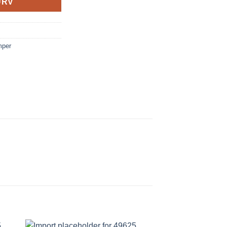
URV
mper