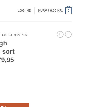
0
LOG IND
KURV /
0,00
KR.
S OG STRØMPER
igh
 sort
79,95
rint sort ONE SIZE Vejl. 79,95 antal