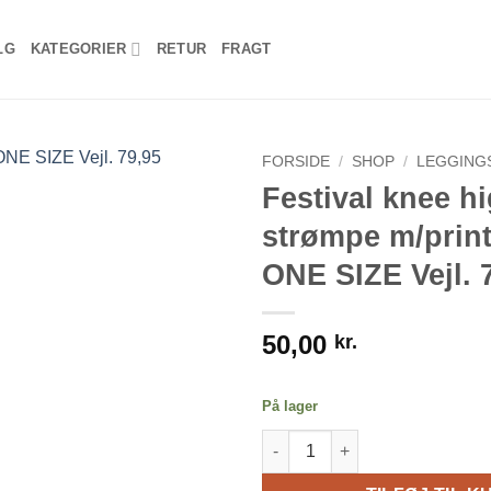
LG
KATEGORIER
RETUR
FRAGT
FORSIDE
/
SHOP
/
LEGGING
Festival knee h
strømpe m/print
ONE SIZE Vejl. 
50,00
kr.
På lager
Festival knee high strømpe m/p