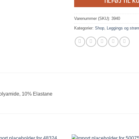
TILFØJ TIL K
Varenummer (SKU):
3940
Kategorier:
Shop
,
Leggings og strø
amide, 10% Elastane