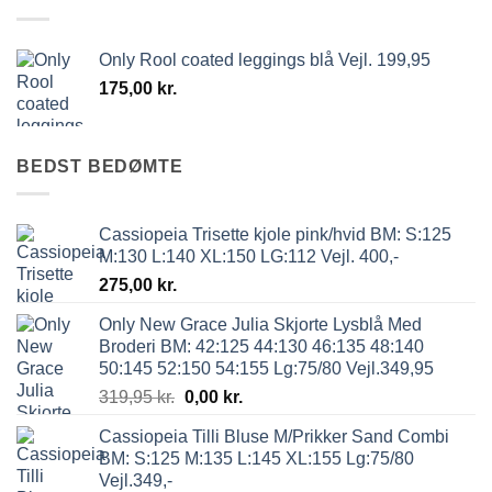
Only Rool coated leggings blå Vejl. 199,95
175,00
kr.
BEDST BEDØMTE
Cassiopeia Trisette kjole pink/hvid BM: S:125
M:130 L:140 XL:150 LG:112 Vejl. 400,-
275,00
kr.
Only New Grace Julia Skjorte Lysblå Med
Broderi BM: 42:125 44:130 46:135 48:140
50:145 52:150 54:155 Lg:75/80 Vejl.349,95
319,95
kr.
0,00
kr.
Cassiopeia Tilli Bluse M/Prikker Sand Combi
BM: S:125 M:135 L:145 XL:155 Lg:75/80
Vejl.349,-