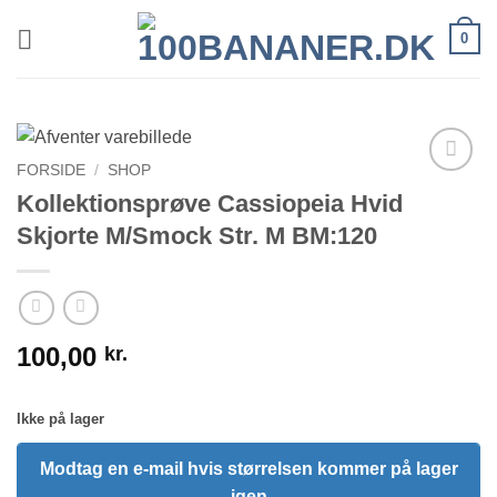
Fortsæt
0
til
indhold
FORSIDE
/
SHOP
Kollektionsprøve Cassiopeia Hvid
Skjorte M/Smock Str. M BM:120
100,00
kr.
Ikke på lager
Modtag en e-mail hvis størrelsen kommer på lager
igen