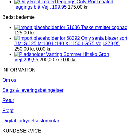
Only Rool coated
leggings blå Vejl. 199,95
175,00
kr.
Bedst bedømte
Taske m/nitter cognac
125,00
kr.
Only sania blazer sort
BM: S:125 M:130 L:140 XL:150 LG:75 Vejl.279,95
250,00
kr.
0,00
kr.
Vanting Sommer Hit sko Grøn
Vejl.299,95
200,00
kr.
0,00
kr.
INFORMATION
Om os
Salgs & leveringsbetingelser
Retur
Fragt
Digital fortrydelsesformular
KUNDESERVICE