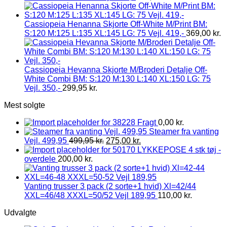
Cassiopeia Henanna Skjorte Off-White M/Print BM:
S:120 M:125 L:135 XL:145 LG: 75 Vejl. 419,-
369,00
kr.
Cassiopeia Hevanna Skjorte M/Broderi Detalje Off-
White Combi BM: S:120 M:130 L:140 XL:150 LG: 75
Vejl. 350,-
299,95
kr.
Mest solgte
Fragt
0,00
kr.
Steamer fra vanting
Vejl. 499,95
499,95
kr.
275,00
kr.
LYKKEPOSE 4 stk tøj -
overdele
200,00
kr.
Vanting trusser 3 pack (2 sorte+1 hvid) Xl=42/44
XXL=46/48 XXXL=50/52 Vejl 189,95
110,00
kr.
Udvalgte