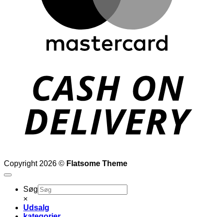
D
Copyright 2026 ©
Flatsome Theme
Søg
×
Udsalg
kategorier