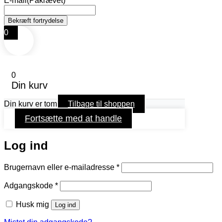
E-mail
(Påkrævet)
0
0
Din kurv
Din kurv er tom
Tilbage til shoppen
Fortsætte med at handle
Log ind
Påkrævet
Brugernavn eller e-mailadresse
*
Påkrævet
Adgangskode
*
Husk mig
Log ind