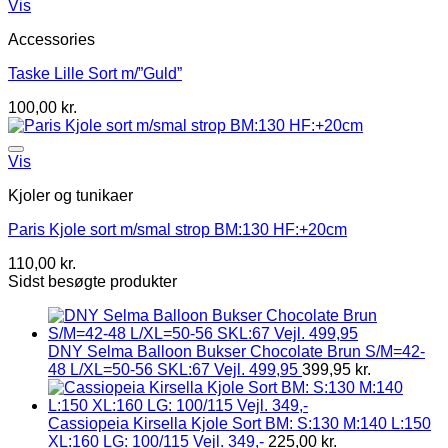
Vis
Accessories
Taske Lille Sort m/”Guld”
100,00
kr.
Vis
Kjoler og tunikaer
Paris Kjole sort m/smal strop BM:130 HF:+20cm
110,00
kr.
Sidst besøgte produkter
DNY Selma Balloon Bukser Chocolate Brun S/M=42-
48 L/XL=50-56 SKL:67 Vejl. 499,95
399,95
kr.
Cassiopeia Kirsella Kjole Sort BM: S:130 M:140 L:150
XL:160 LG: 100/115 Vejl. 349,-
225,00
kr.