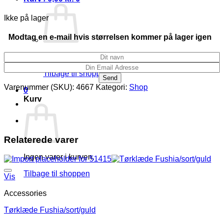
Ikke på lager
Modtag en e-mail hvis størrelsen kommer på lager igen
Ingen varer i kurven.
Tilbage til shoppen
Varenummer (SKU):
4667
Kategori:
Shop
0
Kurv
Relaterede varer
Ingen varer i kurven.
Tilbage til shoppen
Vis
Accessories
Tørklæde Fushia/sort/guld