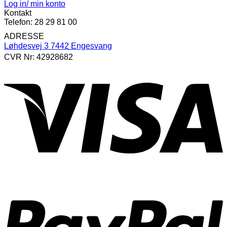
Log in/ min konto
Kontakt
Telefon: 28 29 81 00
ADRESSE
Løhdesvej 3 7442 Engesvang
CVR Nr: 42928682
V
P