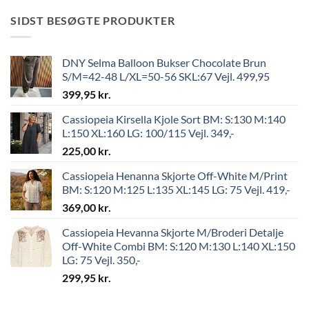
SIDST BESØGTE PRODUKTER
DNY Selma Balloon Bukser Chocolate Brun
S/M=42-48 L/XL=50-56 SKL:67 Vejl. 499,95
399,95
kr.
Cassiopeia Kirsella Kjole Sort BM: S:130 M:140
L:150 XL:160 LG: 100/115 Vejl. 349,-
225,00
kr.
Cassiopeia Henanna Skjorte Off-White M/Print
BM: S:120 M:125 L:135 XL:145 LG: 75 Vejl. 419,-
369,00
kr.
Cassiopeia Hevanna Skjorte M/Broderi Detalje
Off-White Combi BM: S:120 M:130 L:140 XL:150
LG: 75 Vejl. 350,-
299,95
kr.