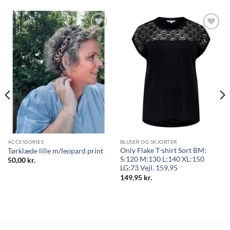
Tilføj til
Tilføj til
ønskeliste
ønskeliste
ACCESSORIES
BLUSER OG SKJORTER
Only Flake T-shirt Sort BM:
Tørklæde lille m/leopard print
S:120 M:130 L:140 XL:150
50,00
kr.
LG:73 Vejl. 159,95
149,95
kr.