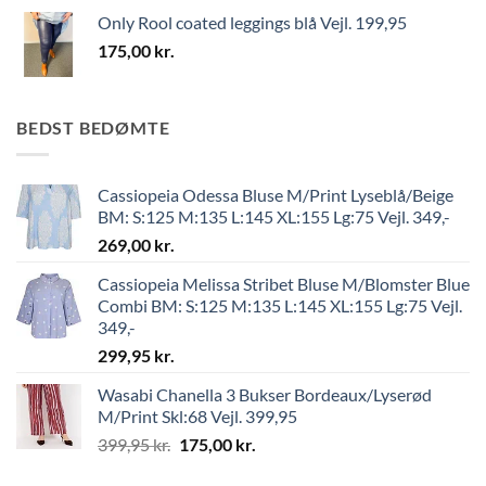
Only Rool coated leggings blå Vejl. 199,95
175,00
kr.
BEDST BEDØMTE
Cassiopeia Odessa Bluse M/Print Lyseblå/Beige
BM: S:125 M:135 L:145 XL:155 Lg:75 Vejl. 349,-
269,00
kr.
Cassiopeia Melissa Stribet Bluse M/Blomster Blue
Combi BM: S:125 M:135 L:145 XL:155 Lg:75 Vejl.
349,-
299,95
kr.
Wasabi Chanella 3 Bukser Bordeaux/Lyserød
M/Print Skl:68 Vejl. 399,95
399,95
kr.
175,00
kr.