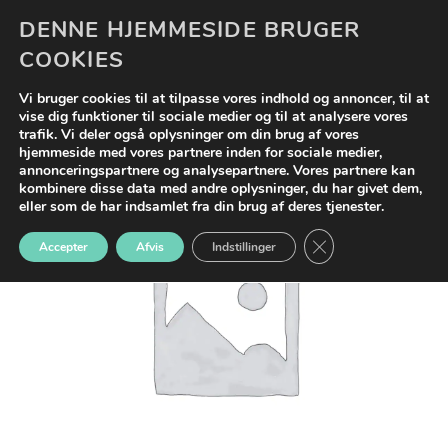
Fortsæt
DENNE HJEMMESIDE BRUGER
0
til
COOKIES
indhold
Vi bruger cookies til at tilpasse vores indhold og annoncer, til at
vise dig funktioner til sociale medier og til at analysere vores
trafik. Vi deler også oplysninger om din brug af vores
hjemmeside med vores partnere inden for sociale medier,
annonceringspartnere og analysepartnere. Vores partnere kan
Tilføj til
kombinere disse data med andre oplysninger, du har givet dem,
ønskeliste
eller som de har indsamlet fra din brug af deres tjenester.
CLOSE GDPR COO
Accepter
Afvis
Indstillinger