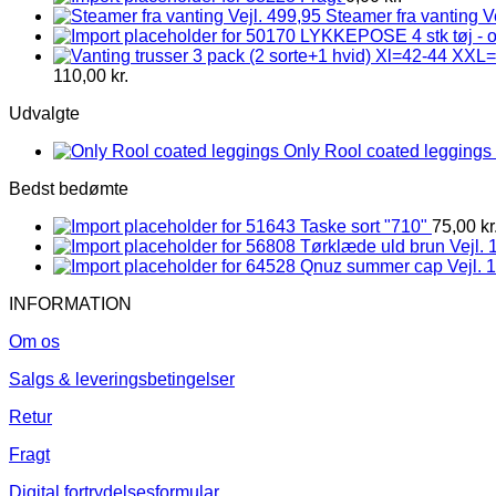
Steamer fra vanting V
LYKKEPOSE 4 stk tøj - 
110,00
kr.
Udvalgte
Only Rool coated leggings 
Bedst bedømte
Taske sort "710"
75,00
kr
Tørklæde uld brun Vejl. 
Qnuz summer cap Vejl. 
INFORMATION
Om os
Salgs & leveringsbetingelser
Retur
Fragt
Digital fortrydelsesformular