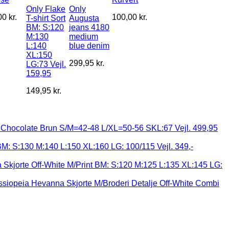
Only Flake
Only
00
kr.
100,00
kr.
T-shirt Sort
Augusta
BM: S:120
jeans 4180
M:130
medium
L:140
blue denim
XL:150
299,95
kr.
LG:73 Vejl.
159,95
149,95
kr.
Chocolate Brun S/M=42-48 L/XL=50-56 SKL:67 Vejl. 499,95
 BM: S:130 M:140 L:150 XL:160 LG: 100/115 Vejl. 349,-
Skjorte Off-White M/Print BM: S:120 M:125 L:135 XL:145 LG:
siopeia Hevanna Skjorte M/Broderi Detalje Off-White Combi