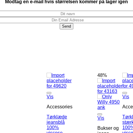
Modtag en e-mail hvis størrelsen kommer på lager igen
48%
Vis
Vis
Accessories
Acce
Tørklæde
Tørk
Vis
jeansblå
stær
100%
100
Bukser og
viscose
visc