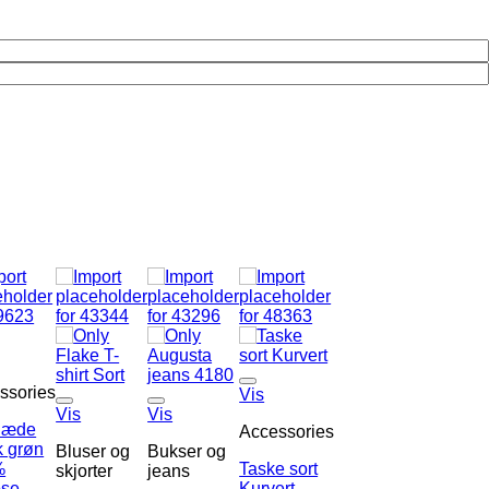
ssories
Vis
Vis
Vis
læde
Accessories
k grøn
Bluser og
Bukser og
%
Taske sort
skjorter
jeans
ose
Kurvert