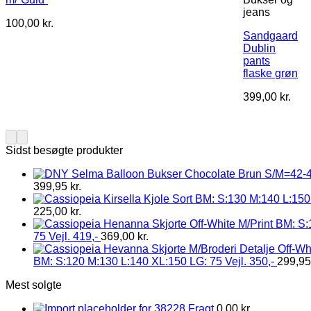
jeans
100,00
kr.
Sandgaard
Dublin
pants
flaske grøn
399,00
kr.
Sidst besøgte produkter
399,95
kr.
225,00
kr.
75 Vejl. 419,-
369,00
kr.
BM: S:120 M:130 L:140 XL:150 LG: 75 Vejl. 350,-
299,9
Mest solgte
Fragt
0,00
kr.