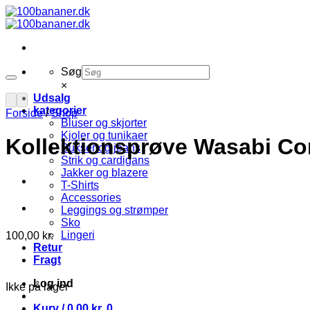
Fortsæt
til
indhold
Søg
×
Udsalg
kategorier
Forside
/
Shop
Bluser og skjorter
Kjoler og tunikaer
Kollektionsprøve Wasabi Cor
Bukser og jeans
Strik og cardigans
Jakker og blazere
T-Shirts
Accessories
Leggings og strømper
Sko
Lingeri
100,00
kr.
Retur
Fragt
Log ind
Ikke på lager
Kurv /
0,00
kr.
0