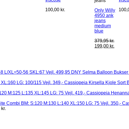
jeans
100,00
kr.
100,
Only Willy
4950 ank
jeans
medium
blue
379,95
kr.
199,00
kr.
DNY Selma Balloon Bukser 
Cassiopeia Kirsella Kjole Sort
Cassiopeia Henanna 
Cas
5
kr.