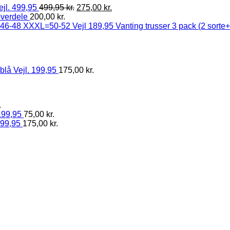
ejl. 499,95
499,95
kr.
275,00
kr.
overdele
200,00
kr.
Vanting trusser 3 pack (2 sort
blå Vejl. 199,95
175,00
kr.
.
199,95
75,00
kr.
199,95
175,00
kr.