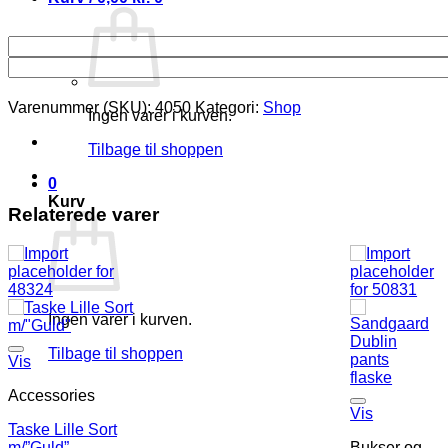
Varenummer (SKU):
4050
Kategori:
Shop
Ingen varer i kurven.
Tilbage til shoppen
0
Kurv
Relaterede varer
Ingen varer i kurven.
Tilbage til shoppen
Vis
Accessories
Vis
Taske Lille Sort
m/”Guld”
Bukser og