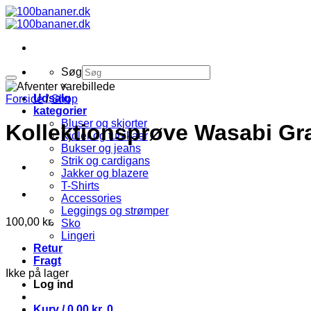
Fortsæt
til
indhold
Søg
×
Udsalg
Forside
/
Shop
kategorier
Bluser og skjorter
Kollektionsprøve Wasabi Gra
Kjoler og tunikaer
Bukser og jeans
Strik og cardigans
Jakker og blazere
T-Shirts
Accessories
Leggings og strømper
100,00
kr.
Sko
Lingeri
Retur
Fragt
Ikke på lager
Log ind
Kurv /
0,00
kr.
0