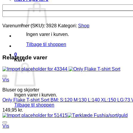
Varenummer (SKU):
3928
Kategori:
Shop
Ingen varer i kurven.
Tilbage til shoppen
0
Relaterede varer
Kurv
Vis
Bluser og skjorter
Ingen varer i kurven.
Only Flake T-shirt Sort BM: S:120 M:130 L:140 XL:150 LG:73 V
Tilbage til shoppen
149,95
kr.
Vis