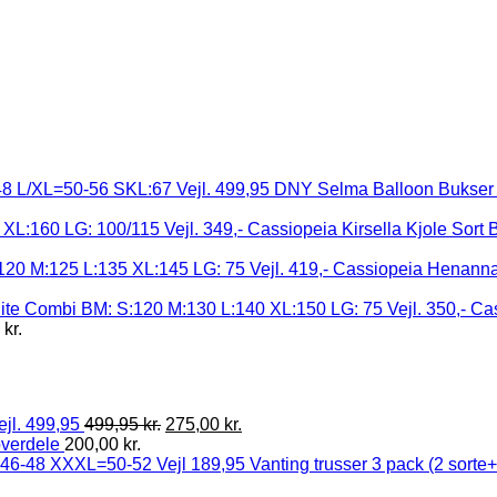
DNY Selma Balloon Bukser 
Cassiopeia Kirsella Kjole Sort
Cassiopeia Henanna 
Cas
5
kr.
ejl. 499,95
499,95
kr.
275,00
kr.
overdele
200,00
kr.
Vanting trusser 3 pack (2 sort