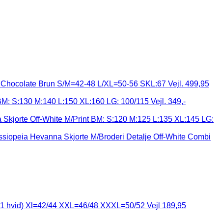
Chocolate Brun S/M=42-48 L/XL=50-56 SKL:67 Vejl. 499,95
 BM: S:130 M:140 L:150 XL:160 LG: 100/115 Vejl. 349,-
Skjorte Off-White M/Print BM: S:120 M:125 L:135 XL:145 LG:
siopeia Hevanna Skjorte M/Broderi Detalje Off-White Combi
e+1 hvid) Xl=42/44 XXL=46/48 XXXL=50/52 Vejl 189,95