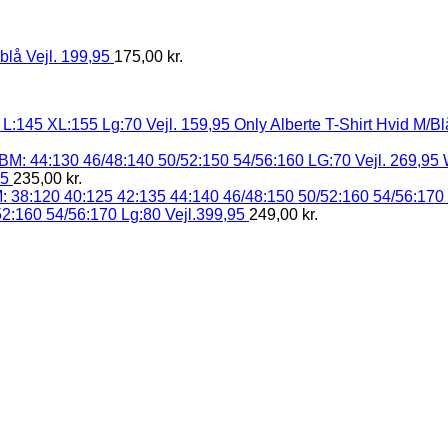
blå Vejl. 199,95
175,00
kr.
Only Alberte T-Shirt Hvid M/B
95
235,00
kr.
2:160 54/56:170 Lg:80 Vejl.399,95
249,00
kr.