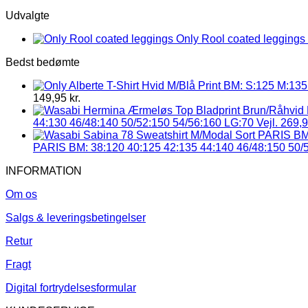
Udvalgte
Only Rool coated leggings 
Bedst bedømte
149,95
kr.
44:130 46/48:140 50/52:150 54/56:160 LG:70 Vejl. 269,
PARIS BM: 38:120 40:125 42:135 44:140 46/48:150 50/5
INFORMATION
Om os
Salgs & leveringsbetingelser
Retur
Fragt
Digital fortrydelsesformular