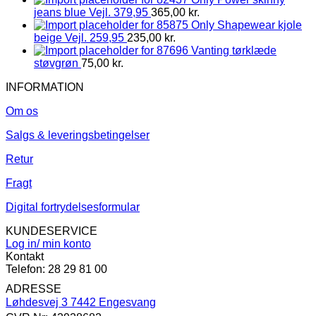
jeans blue Vejl. 379,95
365,00
kr.
Only Shapewear kjole
beige Vejl. 259,95
235,00
kr.
Vanting tørklæde
støvgrøn
75,00
kr.
INFORMATION
Om os
Salgs & leveringsbetingelser
Retur
Fragt
Digital fortrydelsesformular
KUNDESERVICE
Log in/ min konto
Kontakt
Telefon: 28 29 81 00
ADRESSE
Løhdesvej 3 7442 Engesvang