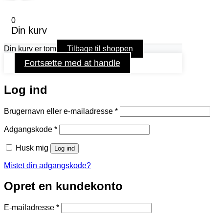
0
Din kurv
Din kurv er tom
Tilbage til shoppen
Fortsætte med at handle
Log ind
Påkrævet
Brugernavn eller e-mailadresse
*
Påkrævet
Adgangskode
*
Husk mig
Log ind
Mistet din adgangskode?
Opret en kundekonto
Påkrævet
E-mailadresse
*