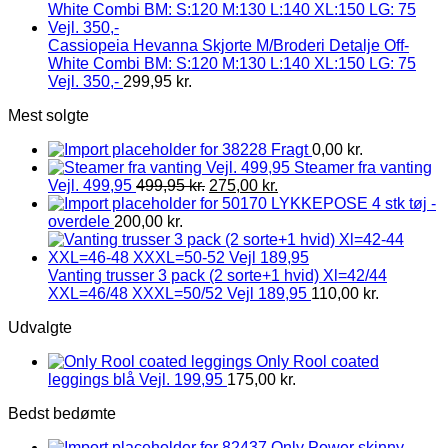
Cassiopeia Hevanna Skjorte M/Broderi Detalje Off-
White Combi BM: S:120 M:130 L:140 XL:150 LG: 75
Vejl. 350,-
299,95
kr.
Mest solgte
Fragt
0,00
kr.
Steamer fra vanting
Vejl. 499,95
499,95
kr.
275,00
kr.
LYKKEPOSE 4 stk tøj -
overdele
200,00
kr.
Vanting trusser 3 pack (2 sorte+1 hvid) Xl=42/44
XXL=46/48 XXXL=50/52 Vejl 189,95
110,00
kr.
Udvalgte
Only Rool coated
leggings blå Vejl. 199,95
175,00
kr.
Bedst bedømte
Only Power skinny