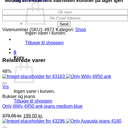
Modtag en e-mail hvis størrelsen kommer på lager igen
Varenummer (SKU):
4972
Kategori:
Shop
Ingen varer i kurven.
Tilbage til shoppen
0
Kurv
Relaterede varer
48%
Vis
Ingen varer i kurven.
Bukser og jeans
Tilbage til shoppen
Only Willy 4950 ank jeans medium blue
379,95
kr.
199,00
kr.