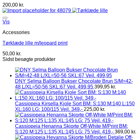
200,00
kr.
Vis
Accessories
Tørklæde lille m/leopard print
50,00
kr.
Sidst besøgte produkter
DNY Selma Balloon Bukser Chocolate Brun S/M=42-
48 L/XL=50-56 SKL:67 Vejl. 499,95
399,95
kr.
Cassiopeia Kirsella Kjole Sort BM: S:130 M:140 L:150
XL:160 LG: 100/115 Vejl. 349,-
225,00
kr.
Cassiopeia Henanna Skjorte Off-White M/Print BM:
S:120 M:125 L:135 XL:145 LG: 75 Vejl. 419,-
369,00
kr.