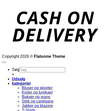
D
Copyright 2026 ©
Flatsome Theme
Søg
×
Udsalg
kategorier
Bluser og skjorter
Kjoler og tunikaer
Bukser og jeans
Strik og cardigans
Jakker og blazere
T-Shirts