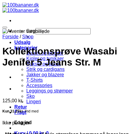
Fortsæt
til
indhold
Søg
Forside
/
Shop
×
Udsalg
kategorier
Kollektionsprøve Wasabi
Bluser og skjorter
Kjoler og tunikaer
Jenifer 5 Jeans Str. M
Bukser og jeans
Strik og cardigans
Jakker og blazere
T-Shirts
Accessories
Leggings og strømper
Sko
125,00
kr.
Lingeri
Retur
Fragt
Log ind
Ikke på lager
Kurv /
0,00
kr.
0