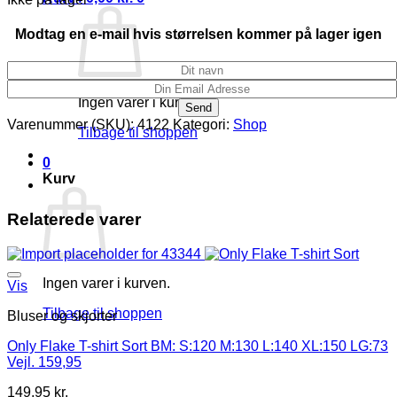
Modtag en e-mail hvis størrelsen kommer på lager igen
Ingen varer i kurven.
Varenummer (SKU):
4122
Kategori:
Shop
Tilbage til shoppen
0
Kurv
Relaterede varer
Ingen varer i kurven.
Vis
Tilbage til shoppen
Bluser og skjorter
Only Flake T-shirt Sort BM: S:120 M:130 L:140 XL:150 LG:73
Vejl. 159,95
149,95
kr.