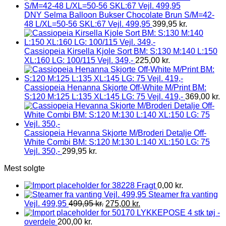
DNY Selma Balloon Bukser Chocolate Brun S/M=42-
48 L/XL=50-56 SKL:67 Vejl. 499,95
399,95
kr.
Cassiopeia Kirsella Kjole Sort BM: S:130 M:140 L:150
XL:160 LG: 100/115 Vejl. 349,-
225,00
kr.
Cassiopeia Henanna Skjorte Off-White M/Print BM:
S:120 M:125 L:135 XL:145 LG: 75 Vejl. 419,-
369,00
kr.
Cassiopeia Hevanna Skjorte M/Broderi Detalje Off-
White Combi BM: S:120 M:130 L:140 XL:150 LG: 75
Vejl. 350,-
299,95
kr.
Mest solgte
Fragt
0,00
kr.
Steamer fra vanting
Vejl. 499,95
499,95
kr.
275,00
kr.
LYKKEPOSE 4 stk tøj -
overdele
200,00
kr.