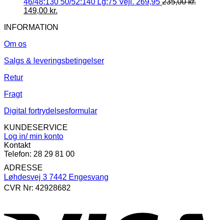
46/48:130 50/52:140 Lg:75 Vejl. 269,95
235,00
kr.
149,00
kr.
INFORMATION
Om os
Salgs & leveringsbetingelser
Retur
Fragt
Digital fortrydelsesformular
KUNDESERVICE
Log in/ min konto
Kontakt
Telefon: 28 29 81 00
ADRESSE
Løhdesvej 3 7442 Engesvang
CVR Nr: 42928682
V