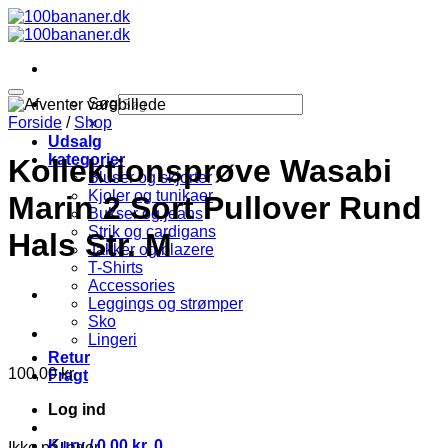
Fortsæt
til
indhold
Søg
Forside
/
Shop
×
Udsalg
kategorier
Kollektionsprøve Wasabi
Bluser og skjorter
Kjoler og tunikaer
Marin 2 Sort Pullover Rund
Bukser og jeans
Strik og cardigans
Hals Str. M
Jakker og blazere
T-Shirts
Accessories
Leggings og strømper
Sko
Lingeri
Retur
100,00
kr.
Fragt
Log ind
Kurv /
0,00
kr.
0
Ikke på lager