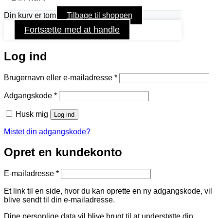
Din kurv er tom
Tilbage til shoppen
Fortsætte med at handle
Log ind
Påkrævet
Brugernavn eller e-mailadresse
*
Påkrævet
Adgangskode
*
Husk mig
Log ind
Mistet din adgangskode?
Opret en kundekonto
Påkrævet
E-mailadresse
*
Et link til en side, hvor du kan oprette en ny adgangskode, vil
blive sendt til din e-mailadresse.
Dine personlige data vil blive brugt til at understøtte din