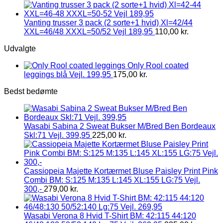
Vanting trusser 3 pack (2 sorte+1 hvid) Xl=42/44
XXL=46/48 XXXL=50/52 Vejl 189,95
110,00
kr.
Udvalgte
Only Rool coated
leggings blå Vejl. 199,95
175,00
kr.
Bedst bedømte
Wasabi Sabina 2 Sweat Bukser M/Bred Ben Bordeaux
Skl:71 Vejl. 399,95
225,00
kr.
Cassiopeia Majette Kortærmet Bluse Paisley Print Pink
Combi BM: S:125 M:135 L:145 XL:155 LG:75 Vejl.
300,-
279,00
kr.
Wasabi Verona 8 Hvid T-Shirt BM: 42:115 44:120