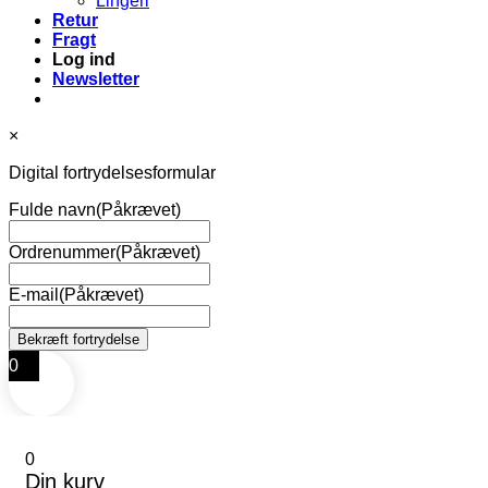
Lingeri
Retur
Fragt
Log ind
Newsletter
×
Digital fortrydelsesformular
Fulde navn
(Påkrævet)
Ordrenummer
(Påkrævet)
E-mail
(Påkrævet)
0
0
Din kurv