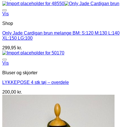
Vis
Shop
Only Jade Cardigan brun melange BM: S:120 M:130 L:140
XL:150 LG:100
299,95
kr.
Vis
Bluser og skjorter
LYKKEPOSE 4 stk tøj – overdele
200,00
kr.