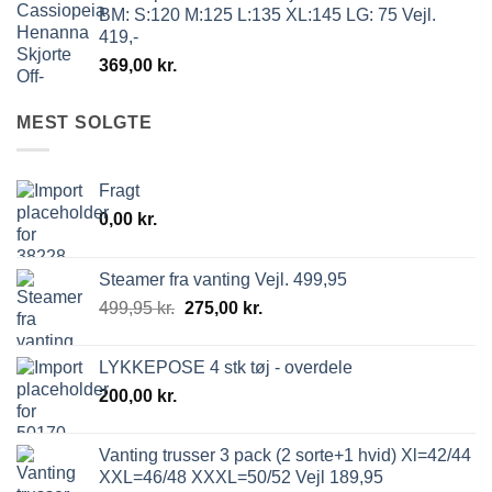
BM: S:120 M:125 L:135 XL:145 LG: 75 Vejl.
419,-
369,00
kr.
MEST SOLGTE
Fragt
0,00
kr.
Steamer fra vanting Vejl. 499,95
499,95
kr.
275,00
kr.
LYKKEPOSE 4 stk tøj - overdele
200,00
kr.
Vanting trusser 3 pack (2 sorte+1 hvid) Xl=42/44
XXL=46/48 XXXL=50/52 Vejl 189,95