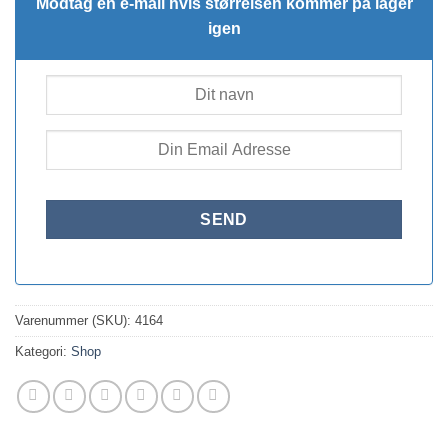
Modtag en e-mail hvis størrelsen kommer på lager
igen
Varenummer (SKU):
4164
Kategori:
Shop