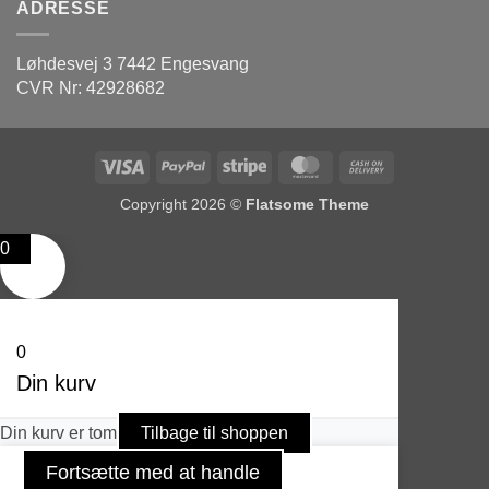
ADRESSE
Løhdesvej 3 7442 Engesvang
CVR Nr: 42928682
Visa
PayPal
Stripe
MasterCard
Cash
On
Copyright 2026 ©
Flatsome Theme
Delivery
0
0
Din kurv
Din kurv er tom
Tilbage til shoppen
Fortsætte med at handle