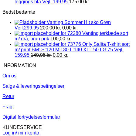
leggings blå Vejl. 199,95
175,00
kr.
Bedst bedømte
Vanting Sommer Hit sko Grøn
Vejl.299,95
200,00
kr.
0,00
kr.
Vanting tørklæde sort
m/ grå, brun prik
100,00
kr.
Only Salita T-shirt sort
m/ print BM: S:120 M:130 L:140 XL:150 LG:75 Vejl.
159,95
149,95
kr.
0,00
kr.
INFORMATION
Om os
Salgs & leveringsbetingelser
Retur
Fragt
Digital fortrydelsesformular
KUNDESERVICE
Log in/ min konto