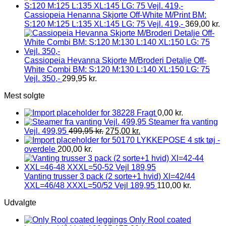
Cassiopeia Henanna Skjorte Off-White M/Print BM:
S:120 M:125 L:135 XL:145 LG: 75 Vejl. 419,-
369,00
kr.
Cassiopeia Hevanna Skjorte M/Broderi Detalje Off-
White Combi BM: S:120 M:130 L:140 XL:150 LG: 75
Vejl. 350,-
299,95
kr.
Mest solgte
Fragt
0,00
kr.
Steamer fra vanting
Vejl. 499,95
499,95
kr.
275,00
kr.
LYKKEPOSE 4 stk tøj -
overdele
200,00
kr.
Vanting trusser 3 pack (2 sorte+1 hvid) Xl=42/44
XXL=46/48 XXXL=50/52 Vejl 189,95
110,00
kr.
Udvalgte
Only Rool coated