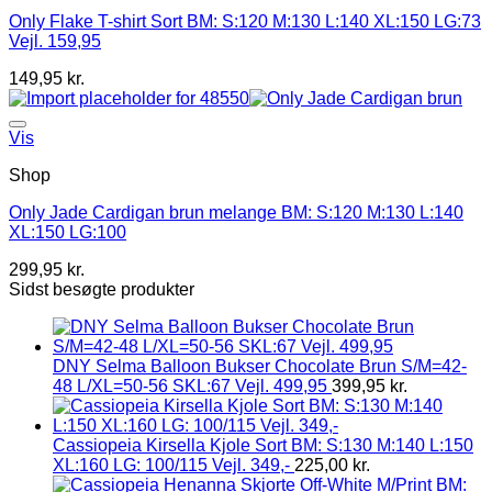
Only Flake T-shirt Sort BM: S:120 M:130 L:140 XL:150 LG:73
Vejl. 159,95
149,95
kr.
Vis
Shop
Only Jade Cardigan brun melange BM: S:120 M:130 L:140
XL:150 LG:100
299,95
kr.
Sidst besøgte produkter
DNY Selma Balloon Bukser Chocolate Brun S/M=42-
48 L/XL=50-56 SKL:67 Vejl. 499,95
399,95
kr.
Cassiopeia Kirsella Kjole Sort BM: S:130 M:140 L:150
XL:160 LG: 100/115 Vejl. 349,-
225,00
kr.