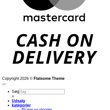
D
Copyright 2026 ©
Flatsome Theme
Søg
×
Udsalg
kategorier
Bluser og skjorter