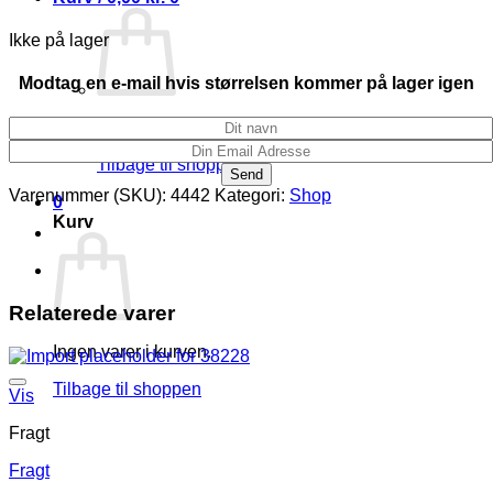
Ikke på lager
Modtag en e-mail hvis størrelsen kommer på lager igen
Ingen varer i kurven.
Tilbage til shoppen
Varenummer (SKU):
4442
Kategori:
Shop
0
Kurv
Relaterede varer
Ingen varer i kurven.
Tilbage til shoppen
Vis
Fragt
Fragt