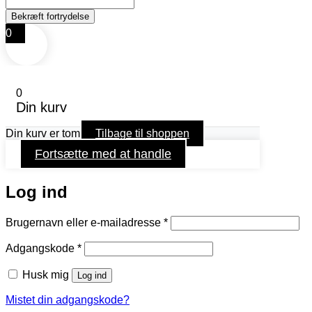
0
0
Din kurv
Din kurv er tom
Tilbage til shoppen
Fortsætte med at handle
Log ind
Påkrævet
Brugernavn eller e-mailadresse
*
Påkrævet
Adgangskode
*
Husk mig
Log ind
Mistet din adgangskode?