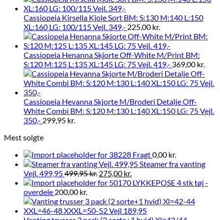
Cassiopeia Kirsella Kjole Sort BM: S:130 M:140 L:150
XL:160 LG: 100/115 Vejl. 349,-
225,00
kr.
Cassiopeia Henanna Skjorte Off-White M/Print BM:
S:120 M:125 L:135 XL:145 LG: 75 Vejl. 419,-
369,00
kr.
Cassiopeia Hevanna Skjorte M/Broderi Detalje Off-
White Combi BM: S:120 M:130 L:140 XL:150 LG: 75 Vejl.
350,-
299,95
kr.
Mest solgte
Fragt
0,00
kr.
Steamer fra vanting
Vejl. 499,95
499,95
kr.
275,00
kr.
LYKKEPOSE 4 stk tøj -
overdele
200,00
kr.
Vanting trusser 3 pack (2 sorte+1 hvid) Xl=42/44