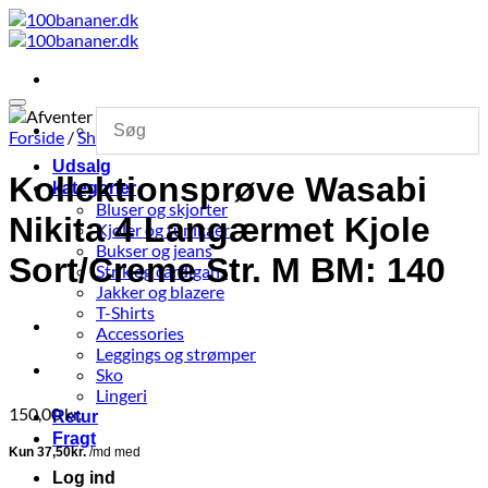
Fortsæt
til
indhold
Forside
/
Shop
Udsalg
Kollektionsprøve Wasabi
kategorier
Bluser og skjorter
Nikita 4 Langærmet Kjole
Kjoler og tunikaer
Bukser og jeans
Sort/Creme Str. M BM: 140
Strik og cardigans
Jakker og blazere
T-Shirts
Accessories
Leggings og strømper
Sko
Lingeri
150,00
kr.
Retur
Fragt
Log ind