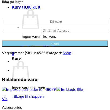
Ikke på lager
Kurv /
0,00
kr.
0
Modtag en e-mail hvis størrelsen kommer på lager igen
Ingen varer i kurven.
Tilbage til shoppen
Varenummer (SKU):
4535
Kategori:
Shop
0
Kurv
Relaterede varer
Ingen varer i kurven.
Tilbage til shoppen
Vis
Accessories