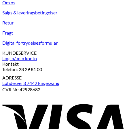
Om os
Salgs & leveringsbetingelser
Retur
Fragt
Digital fortrydelsesformular
KUNDESERVICE
Log in/ min konto
Kontakt
Telefon: 28 29 81 00
ADRESSE
Løhdesvej 3 7442 Engesvang
CVR Nr: 42928682
V