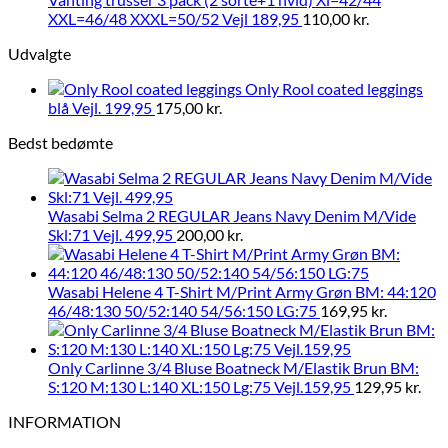
XXL=46/48 XXXL=50/52 Vejl 189,95
110,00
kr.
Udvalgte
Only Rool coated leggings
blå Vejl. 199,95
175,00
kr.
Bedst bedømte
Wasabi Selma 2 REGULAR Jeans Navy Denim M/Vide
Skl:71 Vejl. 499,95
200,00
kr.
Wasabi Helene 4 T-Shirt M/Print Army Grøn BM: 44:120
46/48:130 50/52:140 54/56:150 LG:75
169,95
kr.
Only Carlinne 3/4 Bluse Boatneck M/Elastik Brun BM:
S:120 M:130 L:140 XL:150 Lg:75 Vejl.159,95
129,95
kr.
INFORMATION