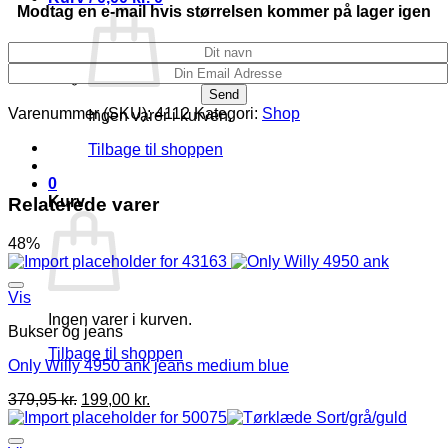
Modtag en e-mail hvis størrelsen kommer på lager igen
Varenummer (SKU):
4112
Kategori:
Shop
Ingen varer i kurven.
Tilbage til shoppen
0
Kurv
Relaterede varer
48%
Vis
Ingen varer i kurven.
Bukser og jeans
Tilbage til shoppen
Only Willy 4950 ank jeans medium blue
379,95
kr.
199,00
kr.