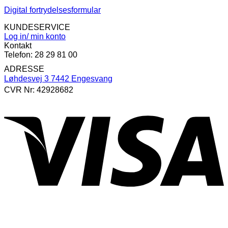
Digital fortrydelsesformular
KUNDESERVICE
Log in/ min konto
Kontakt
Telefon: 28 29 81 00
ADRESSE
Løhdesvej 3 7442 Engesvang
CVR Nr: 42928682
V
P