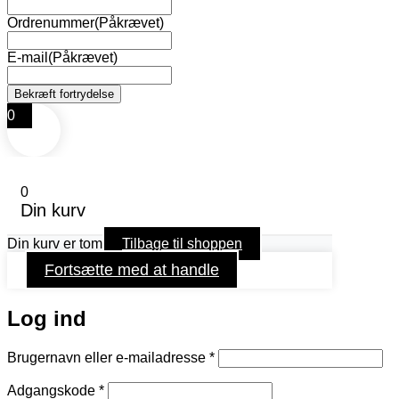
Ordrenummer
(Påkrævet)
E-mail
(Påkrævet)
0
0
Din kurv
Din kurv er tom
Tilbage til shoppen
Fortsætte med at handle
Log ind
Påkrævet
Brugernavn eller e-mailadresse
*
Påkrævet
Adgangskode
*