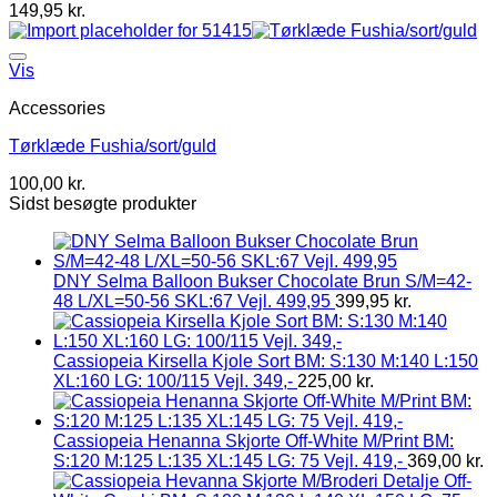
149,95
kr.
Vis
Accessories
Tørklæde Fushia/sort/guld
100,00
kr.
Sidst besøgte produkter
DNY Selma Balloon Bukser Chocolate Brun S/M=42-
48 L/XL=50-56 SKL:67 Vejl. 499,95
399,95
kr.
Cassiopeia Kirsella Kjole Sort BM: S:130 M:140 L:150
XL:160 LG: 100/115 Vejl. 349,-
225,00
kr.
Cassiopeia Henanna Skjorte Off-White M/Print BM:
S:120 M:125 L:135 XL:145 LG: 75 Vejl. 419,-
369,00
kr.