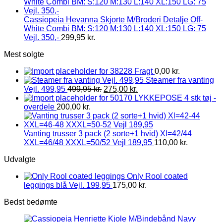
Cassiopeia Hevanna Skjorte M/Broderi Detalje Off-
White Combi BM: S:120 M:130 L:140 XL:150 LG: 75
Vejl. 350,-
299,95
kr.
Mest solgte
Fragt
0,00
kr.
Steamer fra vanting
Vejl. 499,95
499,95
kr.
275,00
kr.
LYKKEPOSE 4 stk tøj -
overdele
200,00
kr.
Vanting trusser 3 pack (2 sorte+1 hvid) Xl=42/44
XXL=46/48 XXXL=50/52 Vejl 189,95
110,00
kr.
Udvalgte
Only Rool coated
leggings blå Vejl. 199,95
175,00
kr.
Bedst bedømte