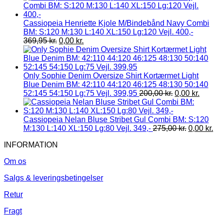
Cassiopeia Henriette Kjole M/Bindebånd Navy Combi
BM: S:120 M:130 L:140 XL:150 Lg:120 Vejl. 400,-
369,95
kr.
0,00
kr.
Only Sophie Denim Oversize Shirt Kortærmet Light
Blue Denim BM: 42:110 44:120 46:125 48:130 50:140
52:145 54:150 Lg:75 Vejl. 399,95
200,00
kr.
0,00
kr.
Cassiopeia Nelan Bluse Stribet Gul Combi BM: S:120
M:130 L:140 XL:150 Lg:80 Vejl. 349,-
275,00
kr.
0,00
kr.
INFORMATION
Om os
Salgs & leveringsbetingelser
Retur
Fragt