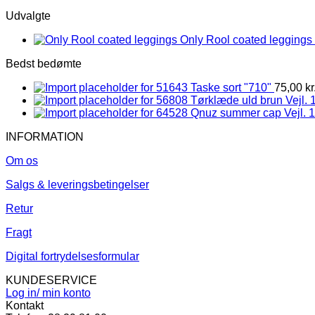
Udvalgte
Only Rool coated leggings 
Bedst bedømte
Taske sort "710"
75,00
kr
Tørklæde uld brun Vejl. 
Qnuz summer cap Vejl. 
INFORMATION
Om os
Salgs & leveringsbetingelser
Retur
Fragt
Digital fortrydelsesformular
KUNDESERVICE
Log in/ min konto
Kontakt