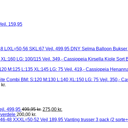
ejl. 159,95
DNY Selma Balloon Bukser 
Cassiopeia Kirsella Kjole Sort
Cassiopeia Henanna 
Cas
5
kr.
ejl. 499,95
499,95
kr.
275,00
kr.
overdele
200,00
kr.
Vanting trusser 3 pack (2 sort