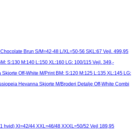
Chocolate Brun S/M=42-48 L/XL=50-56 SKL:67 Vejl. 499,95
 BM: S:130 M:140 L:150 XL:160 LG: 100/115 Vejl. 349,-
Skjorte Off-White M/Print BM: S:120 M:125 L:135 XL:145 LG:
siopeia Hevanna Skjorte M/Broderi Detalje Off-White Combi
e+1 hvid) Xl=42/44 XXL=46/48 XXXL=50/52 Vejl 189,95