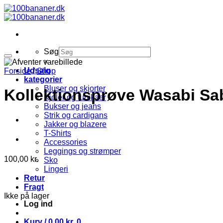
Fortsæt
til
indhold
Søg
×
Udsalg
Forside
/
Shop
kategorier
Bluser og skjorter
Kollektionsprøve Wasabi Sab
Kjoler og tunikaer
Bukser og jeans
Strik og cardigans
Jakker og blazere
T-Shirts
Accessories
Leggings og strømper
100,00
kr.
Sko
Lingeri
Retur
Fragt
Ikke på lager
Log ind
Kurv /
0,00
kr.
0