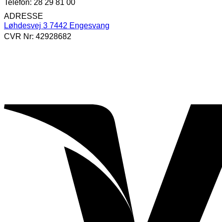
Telefon: 28 29 81 00
ADRESSE
Løhdesvej 3 7442 Engesvang
CVR Nr: 42928682