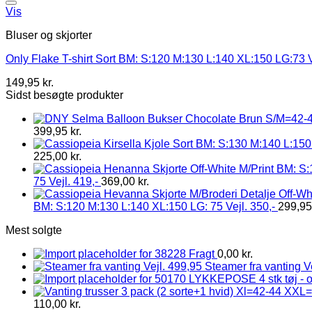
Vis
Bluser og skjorter
Only Flake T-shirt Sort BM: S:120 M:130 L:140 XL:150 LG:73 V
149,95
kr.
Sidst besøgte produkter
399,95
kr.
225,00
kr.
75 Vejl. 419,-
369,00
kr.
BM: S:120 M:130 L:140 XL:150 LG: 75 Vejl. 350,-
299,9
Mest solgte
Fragt
0,00
kr.
Steamer fra vanting V
LYKKEPOSE 4 stk tøj - 
110,00
kr.