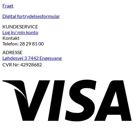
Fragt
Digital fortrydelsesformular
KUNDESERVICE
Log in/ min konto
Kontakt
Telefon: 28 29 81 00
ADRESSE
Løhdesvej 3 7442 Engesvang
CVR Nr: 42928682
V