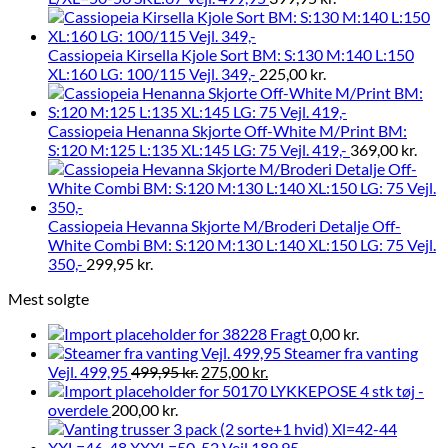
Cassiopeia Kirsella Kjole Sort BM: S:130 M:140 L:150
XL:160 LG: 100/115 Vejl. 349,-
225,00
kr.
Cassiopeia Henanna Skjorte Off-White M/Print BM:
S:120 M:125 L:135 XL:145 LG: 75 Vejl. 419,-
369,00
kr.
Cassiopeia Hevanna Skjorte M/Broderi Detalje Off-
White Combi BM: S:120 M:130 L:140 XL:150 LG: 75 Vejl.
350,-
299,95
kr.
Mest solgte
Fragt
0,00
kr.
Steamer fra vanting
Vejl. 499,95
499,95
kr.
275,00
kr.
LYKKEPOSE 4 stk tøj -
overdele
200,00
kr.