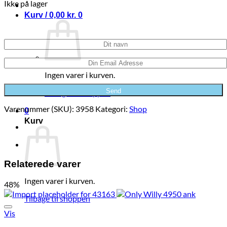
Ikke på lager
Kurv /
0,00
kr.
0
Modtag en e-mail hvis størrelsen kommer på lager igen
Ingen varer i kurven.
Tilbage til shoppen
Varenummer (SKU):
3958
Kategori:
Shop
0
Kurv
Relaterede varer
Ingen varer i kurven.
48%
Tilbage til shoppen
Vis