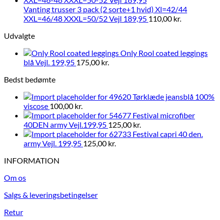
Vanting trusser 3 pack (2 sorte+1 hvid) Xl=42/44
XXL=46/48 XXXL=50/52 Vejl 189,95
110,00
kr.
Udvalgte
Only Rool coated leggings
blå Vejl. 199,95
175,00
kr.
Bedst bedømte
Tørklæde jeansblå 100%
viscose
100,00
kr.
Festival microfiber
40DEN army Vejl.199,95
125,00
kr.
Festival capri 40 den.
army Vejl. 199,95
125,00
kr.
INFORMATION
Om os
Salgs & leveringsbetingelser
Retur