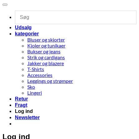
Udsalg
kategorier
Bluser og skjorter
Kjoler og tunikaer
Bukser og jeans
Strik og cardigans
Jakker og blazere
T-Shirts
Accessories
Leggings og strømper
Sko
Lingeri
Retur
Fragt
Log ind
Newsletter
Log ind