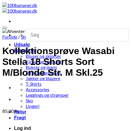
Fortsæt
til
indhold
Forside
/
Shop
Udsalg
Kollektionsprøve Wasabi
kategorier
Bluser og skjorter
Stella 18 Shorts Sort
Kjoler og tunikaer
Bukser og jeans
M/Blonde Str. M Skl.25
Strik og cardigans
Jakker og blazere
T-Shirts
Accessories
Leggings og strømper
Sko
Lingeri
85,00
kr.
Retur
Fragt
Log ind