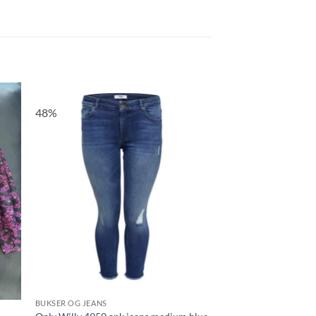
48%
til
Tilføj til
ste
ønskeliste
BUKSER OG JEANS