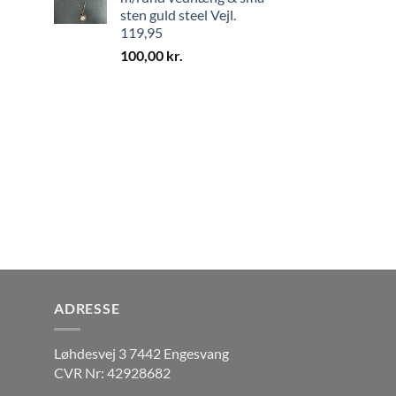
sten guld steel Vejl.
119,95
100,00
kr.
ADRESSE
Løhdesvej 3 7442 Engesvang
CVR Nr: 42928682