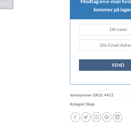
Modtag en e-mail hvis
kommer på lager
Varenummer (SKU):
4453
Kategori:
Shop