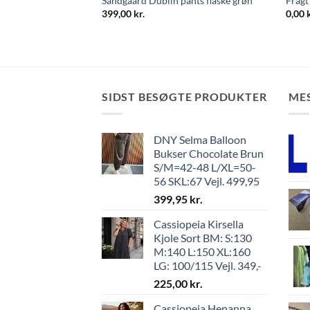
Sandgaard Dublin pants flaske grøn
Fragt
/smal strop BM:130
399,00
kr.
0,00
SIDST BESØGTE PRODUKTER
ME
DNY Selma Balloon
Bukser Chocolate Brun
S/M=42-48 L/XL=50-
56 SKL:67 Vejl. 499,95
399,95
kr.
Cassiopeia Kirsella
Kjole Sort BM: S:130
M:140 L:150 XL:160
LG: 100/115 Vejl. 349,-
225,00
kr.
Cassiopeia Henanna