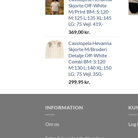
Skjorte Off-White
M/Print BM: S:120
M:125 L:135 XL:145
LG: 75 Vejl. 419,-
369,00
kr.
Cassiopeia Hevanna
Skjorte M/Broderi
Detalje Off-White
Combi BM: S:120
M:130 L:140 XL:150
LG: 75 Vejl. 350,-
299,95
kr.
INFORMATION
KU
Om os
Log 