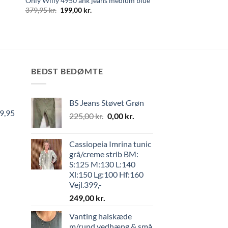
Only Willy 4950 ank jeans medium blue
379,95
kr.
199,00
kr.
BEDST BEDØMTE
BS Jeans Støvet Grøn
99,95
225,00
kr.
0,00
kr.
Cassiopeia Imrina tunic
grå/creme strib BM:
S:125 M:130 L:140
Xl:150 Lg:100 Hf:160
Vejl.399,-
249,00
kr.
Vanting halskæde
m/rund vedhæng & små