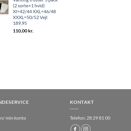
(2 sorte+1 hvid)
Xl=42/44 XXL=46/48
XXXL=50/52 Vejl
189,95
110,00
kr.
NDESERVICE
KONTAKT
in/ min konto
Telefon: 28 29 81 00