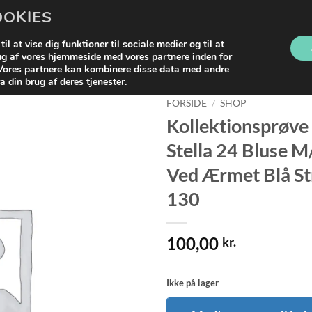
OOKIES
LG
KATEGORIER
RETUR
FRAGT
il at vise dig funktioner til sociale medier og til at
rug af vores hjemmeside med vores partnere inden for
 Vores partnere kan kombinere disse data med andre
a din brug af deres tjenester.
FORSIDE
/
SHOP
Kollektionsprøve
Tilføj til
Stella 24 Bluse 
ønskeliste
Ved Ærmet Blå St
130
100,00
kr.
Ikke på lager