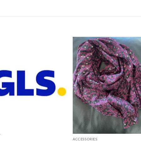
Tilføj til
Tilføj 
ønskeliste
ønskeli
T
ACCESSORIES