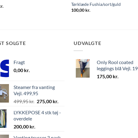
Tørklæde Fushia/sort/guld
kr.
100,00
kr.
ST SOLGTE
UDVALGTE
Fragt
Only Rool coated
leggings blå Vejl. 1
0,00
kr.
175,00
kr.
Steamer fra vanting
Vejl. 499,95
499,95
kr.
275,00
kr.
LYKKEPOSE 4 stk tøj -
overdele
200,00
kr.
Vanting trusser 3 pack