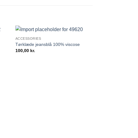
ACCESSORIES
Tørklæde jeansblå 100% viscose
100,00
kr.
ACCESSORIES
Tørklæde Fushia/sor
100,00
kr.