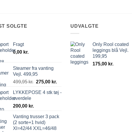
ST SOLGTE
UDVALGTE
Fragt
Only Rool coated
leggings blå Vejl.
0,00
kr.
199,95
175,00
kr.
Steamer fra vanting
Vejl. 499,95
499,95
kr.
275,00
kr.
LYKKEPOSE 4 stk tøj -
overdele
200,00
kr.
Vanting trusser 3 pack
(2 sorte+1 hvid)
Xl=42/44 XXL=46/48