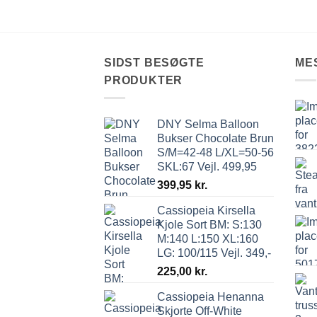
SIDST BESØGTE
ME
PRODUKTER
DNY Selma Balloon
Bukser Chocolate Brun
S/M=42-48 L/XL=50-56
SKL:67 Vejl. 499,95
399,95
kr.
Cassiopeia Kirsella
Kjole Sort BM: S:130
M:140 L:150 XL:160
LG: 100/115 Vejl. 349,-
225,00
kr.
Cassiopeia Henanna
Skjorte Off-White