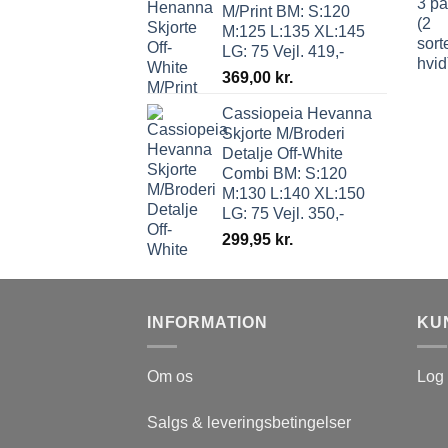
M/Print BM: S:120
M:125 L:135 XL:145
LG: 75 Vejl. 419,-
369,00
kr.
Cassiopeia Hevanna
Skjorte M/Broderi
Detalje Off-White
Combi BM: S:120
M:130 L:140 XL:150
LG: 75 Vejl. 350,-
299,95
kr.
INFORMATION
KU
Om os
Log 
Salgs & leveringsbetingelser