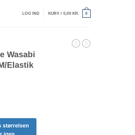
0
LOG IND
KURV /
0,00
KR.
ve Wasabi
/Elastik
 størrelsen
r igen