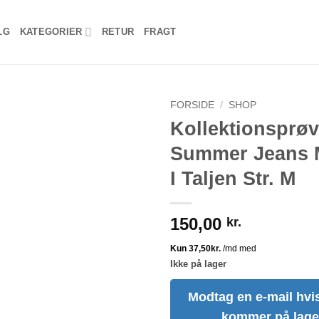
LG
KATEGORIER
RETUR
FRAGT
FORSIDE
/
SHOP
Kollektionsprø
Summer Jeans M
I Taljen Str. M
150,00
kr.
Ikke på lager
Modtag en e-mail hvis
kommer på lage