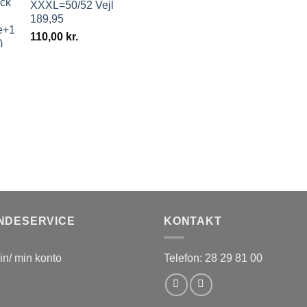
XXXL=50/52 Vejl
189,95
110,00
kr.
NDESERVICE
KONTAKT
in/ min konto
Telefon: 28 29 81 00