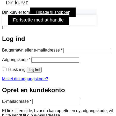
Din kurv
Din kurv er tom
Tilbage til shoppen
Fortsætte med at handle
Log ind
Påkrævet
Brugernavn eller e-mailadresse
*
Påkrævet
Adgangskode
*
Husk mig
Log ind
Mistet din adgangskode?
Opret en kundekonto
Påkrævet
E-mailadresse
*
Et link til en side, hvor du kan oprette en ny adgangskode, vil
blive sendt til din e-mailadresse.