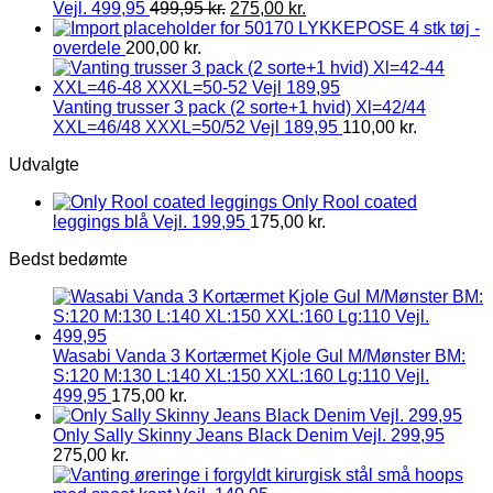
Vejl. 499,95
499,95
kr.
275,00
kr.
LYKKEPOSE 4 stk tøj -
overdele
200,00
kr.
Vanting trusser 3 pack (2 sorte+1 hvid) Xl=42/44
XXL=46/48 XXXL=50/52 Vejl 189,95
110,00
kr.
Udvalgte
Only Rool coated
leggings blå Vejl. 199,95
175,00
kr.
Bedst bedømte
Wasabi Vanda 3 Kortærmet Kjole Gul M/Mønster BM:
S:120 M:130 L:140 XL:150 XXL:160 Lg:110 Vejl.
499,95
175,00
kr.
Only Sally Skinny Jeans Black Denim Vejl. 299,95
275,00
kr.