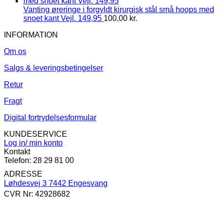
Vanting øreringe i forgyldt kirurgisk stål små hoops med
snoet kant Vejl. 149,95
100,00
kr.
INFORMATION
Om os
Salgs & leveringsbetingelser
Retur
Fragt
Digital fortrydelsesformular
KUNDESERVICE
Log in/ min konto
Kontakt
Telefon: 28 29 81 00
ADRESSE
Løhdesvej 3 7442 Engesvang
CVR Nr: 42928682
V