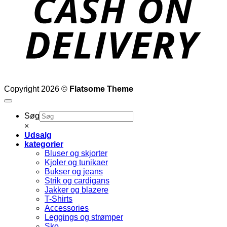
Copyright 2026 ©
Flatsome Theme
Søg
×
Udsalg
kategorier
Bluser og skjorter
Kjoler og tunikaer
Bukser og jeans
Strik og cardigans
Jakker og blazere
T-Shirts
Accessories
Leggings og strømper
Sko