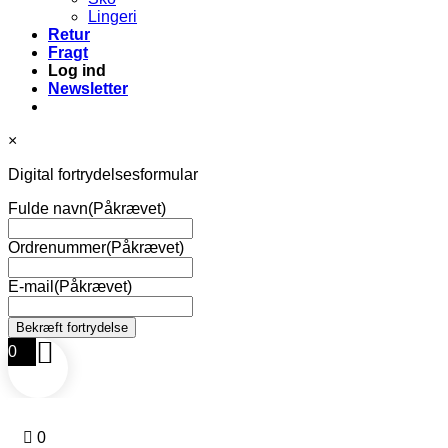
Lingeri
Retur
Fragt
Log ind
Newsletter
×
Digital fortrydelsesformular
Fulde navn
(Påkrævet)
Ordrenummer
(Påkrævet)
E-mail
(Påkrævet)
0
0