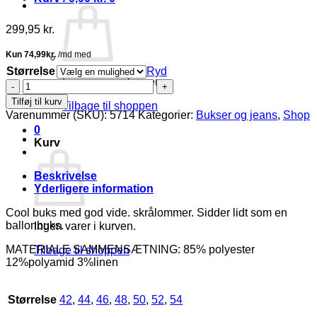
299,95
kr.
Størrelse
Ryd
Ingen varer i kurven.
Only
Ivy
Tilføj til kurv
Tilbage til shoppen
vide
Varenummer (SKU):
5714
Kategorier:
Bukser og jeans
,
Shop
buks
0
brun
Kurv
melange
Skl.65
Vejl.
Beskrivelse
329,95
Yderligere information
antal
Cool buks med god vide. skrålommer. Sidder lidt som en
ballonbuks.
Ingen varer i kurven.
MATERIALE SAMMENSÆTNING: 85% polyester
Tilbage til shoppen
12%polyamid 3%linen
Størrelse
42
,
44
,
46
,
48
,
50
,
52
,
54