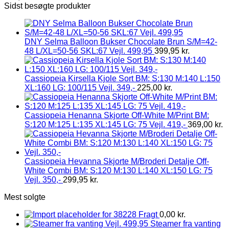
Sidst besøgte produkter
DNY Selma Balloon Bukser Chocolate Brun S/M=42-
48 L/XL=50-56 SKL:67 Vejl. 499,95
399,95
kr.
Cassiopeia Kirsella Kjole Sort BM: S:130 M:140 L:150
XL:160 LG: 100/115 Vejl. 349,-
225,00
kr.
Cassiopeia Henanna Skjorte Off-White M/Print BM:
S:120 M:125 L:135 XL:145 LG: 75 Vejl. 419,-
369,00
kr.
Cassiopeia Hevanna Skjorte M/Broderi Detalje Off-
White Combi BM: S:120 M:130 L:140 XL:150 LG: 75
Vejl. 350,-
299,95
kr.
Mest solgte
Fragt
0,00
kr.
Steamer fra vanting