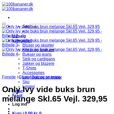
Fortsæt
til
indhold
Søg
×
Udsalg
kategorier
Bluser og skjorter
Kjoler og tunikaer
Bukser og jeans
Strik og cardigans
Jakker og blazere
T-Shirts
Accessories
Forside
/
Shop
/
Bukser og jeans
Leggings og strømper
Sko
Lingeri
Only Ivy vide buks brun
Retur
Fragt
melange Skl.65 Vejl. 329,95
Log ind
Kurv /
0,00
kr.
0