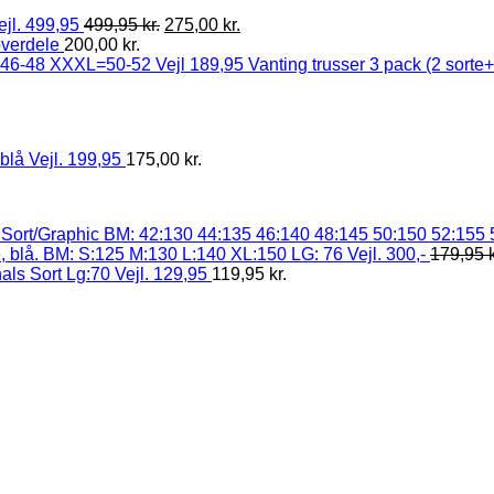
ejl. 499,95
499,95
kr.
275,00
kr.
overdele
200,00
kr.
Vanting trusser 3 pack (2 sort
blå Vejl. 199,95
175,00
kr.
 Sort/Graphic BM: 42:130 44:135 46:140 48:145 50:150 52:155 5
, blå. BM: S:125 M:130 L:140 XL:150 LG: 76 Vejl. 300,-
179,95
ls Sort Lg:70 Vejl. 129,95
119,95
kr.