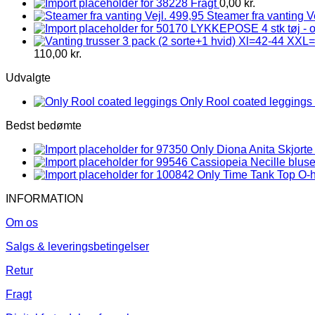
Fragt
0,00
kr.
Steamer fra vanting V
LYKKEPOSE 4 stk tøj - 
110,00
kr.
Udvalgte
Only Rool coated leggings 
Bedst bedømte
Only Diona Anita Skjorte
Cassiopeia Necille bluse
Only Time Tank Top O-ha
INFORMATION
Om os
Salgs & leveringsbetingelser
Retur
Fragt