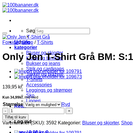
Fortsæt
til
indhold
Søg
×
Udsalg
Forside
/
Shop
/
T-Shirts
kategorier
Bluser og skjorter
Only Jen T-Shirt Grå BM: S:
Kjoler og tunikaer
Bukser og jeans
Strik og cardigans
Jakker og blazere
T-Shirts
Accessories
139,95
kr.
Leggings og strømper
Sko
Lingeri
Størrelse
Ryd
Retur
Only
Fragt
Jen
Tilføj til kurv
T-
Log ind
Varenummer (SKU):
3592
Kategorier:
Bluser og skjorter
,
Shop
Shirt
Grå
Kurv /
0,00
kr.
0