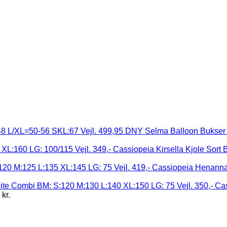
DNY Selma Balloon Bukser 
Cassiopeia Kirsella Kjole Sort
Cassiopeia Henanna 
Cas
5
kr.