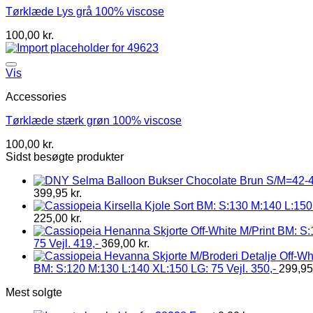
Tørklæde Lys grå 100% viscose
100,00
kr.
Vis
Accessories
Tørklæde stærk grøn 100% viscose
100,00
kr.
Sidst besøgte produkter
399,95
kr.
225,00
kr.
75 Vejl. 419,-
369,00
kr.
BM: S:120 M:130 L:140 XL:150 LG: 75 Vejl. 350,-
299,9
Mest solgte