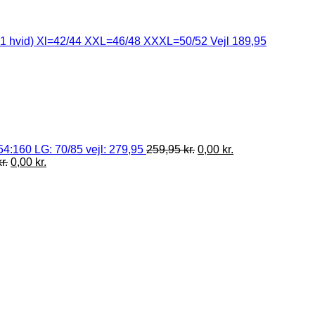
e+1 hvid) Xl=42/44 XXL=46/48 XXXL=50/52 Vejl 189,95
4:160 LG: 70/85 vejl: 279,95
259,95
kr.
0,00
kr.
kr.
0,00
kr.