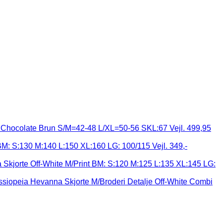
Chocolate Brun S/M=42-48 L/XL=50-56 SKL:67 Vejl. 499,95
 BM: S:130 M:140 L:150 XL:160 LG: 100/115 Vejl. 349,-
Skjorte Off-White M/Print BM: S:120 M:125 L:135 XL:145 LG:
siopeia Hevanna Skjorte M/Broderi Detalje Off-White Combi