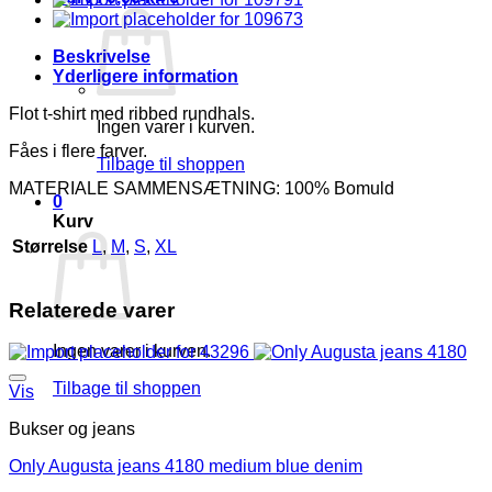
BM:
S:120
M:130
Beskrivelse
L:140
Yderligere information
XL:150
Lg:70
Flot t-shirt med ribbed rundhals.
Ingen varer i kurven.
Vejl.159,95
Fåes i flere farver.
antal
Tilbage til shoppen
MATERIALE SAMMENSÆTNING: 100% Bomuld
0
Kurv
Størrelse
L
,
M
,
S
,
XL
Relaterede varer
Ingen varer i kurven.
Tilbage til shoppen
Vis
Bukser og jeans
Only Augusta jeans 4180 medium blue denim