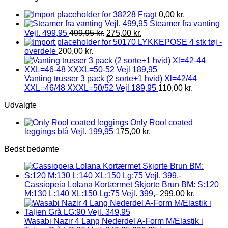
Fragt
0,00
kr.
Steamer fra vanting
Vejl. 499,95
499,95
kr.
275,00
kr.
LYKKEPOSE 4 stk tøj -
overdele
200,00
kr.
Vanting trusser 3 pack (2 sorte+1 hvid) Xl=42/44
XXL=46/48 XXXL=50/52 Vejl 189,95
110,00
kr.
Udvalgte
Only Rool coated
leggings blå Vejl. 199,95
175,00
kr.
Bedst bedømte
Cassiopeia Lolana Kortærmet Skjorte Brun BM: S:120
M:130 L:140 XL:150 Lg:75 Vejl. 399,-
299,00
kr.
Wasabi Nazir 4 Lang Nederdel A-Form M/Elastik i