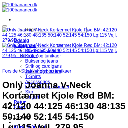
Fortsæt
til
indhold
Søg
×
Udsalg
kategorier
Bluser og skjorter
Kjoler og tunikaer
Bukser og jeans
Strik og cardigans
Forside
/
Shop
/
Kjoler og tunikaer
Jakker og blazere
T-Shirts
Accessories
Only Joanna V-Neck
Leggings og strømper
Sko
Kortærmet Kjole Rød BM:
Lingeri
Retur
42:120 44:125 46:130 48:135
Fragt
50:140 52:145 54:150
Log ind
Lg:115 Vejl. 279,95
Kurv /
0,00
kr.
0