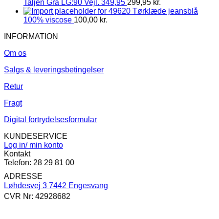
Taljen Grå LG:90 Vejl. 349,95
299,95
kr.
Tørklæde jeansblå
100% viscose
100,00
kr.
INFORMATION
Om os
Salgs & leveringsbetingelser
Retur
Fragt
Digital fortrydelsesformular
KUNDESERVICE
Log in/ min konto
Kontakt
Telefon: 28 29 81 00
ADRESSE
Løhdesvej 3 7442 Engesvang
CVR Nr: 42928682
V