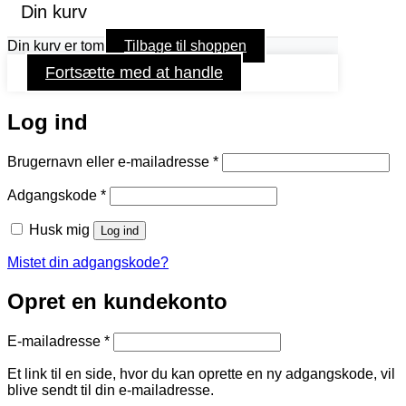
Din kurv
Din kurv er tom
Tilbage til shoppen
Fortsætte med at handle
Log ind
Påkrævet
Brugernavn eller e-mailadresse
*
Påkrævet
Adgangskode
*
Husk mig
Log ind
Mistet din adgangskode?
Opret en kundekonto
Påkrævet
E-mailadresse
*
Et link til en side, hvor du kan oprette en ny adgangskode, vil
blive sendt til din e-mailadresse.