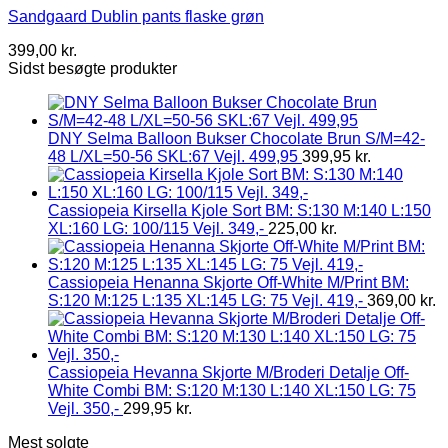
Sandgaard Dublin pants flaske grøn
399,00
kr.
Sidst besøgte produkter
DNY Selma Balloon Bukser Chocolate Brun S/M=42-
48 L/XL=50-56 SKL:67 Vejl. 499,95
399,95
kr.
Cassiopeia Kirsella Kjole Sort BM: S:130 M:140 L:150
XL:160 LG: 100/115 Vejl. 349,-
225,00
kr.
Cassiopeia Henanna Skjorte Off-White M/Print BM:
S:120 M:125 L:135 XL:145 LG: 75 Vejl. 419,-
369,00
kr.
Cassiopeia Hevanna Skjorte M/Broderi Detalje Off-
White Combi BM: S:120 M:130 L:140 XL:150 LG: 75
Vejl. 350,-
299,95
kr.
Mest solgte