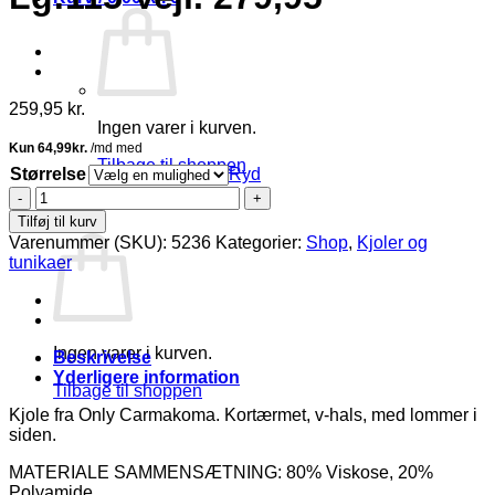
259,95
kr.
Ingen varer i kurven.
Tilbage til shoppen
Størrelse
Ryd
Only
0
Joanna
Tilføj til kurv
Kurv
V-
Varenummer (SKU):
5236
Kategorier:
Shop
,
Kjoler og
Neck
tunikaer
Kortærmet
Kjole
Rød
BM:
Ingen varer i kurven.
42:120
Beskrivelse
44:125
Yderligere information
Tilbage til shoppen
46:130
48:135
Kjole fra Only Carmakoma. Kortærmet, v-hals, med lommer i
50:140
siden.
52:145
MATERIALE SAMMENSÆTNING: 80% Viskose, 20%
54:150
Polyamide
Lg:115