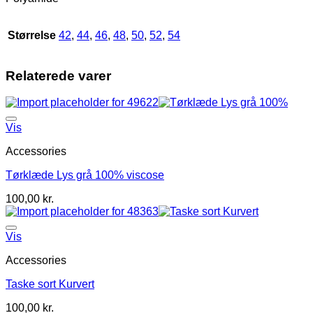
Vejl.
279,95
Størrelse
42
,
44
,
46
,
48
,
50
,
52
,
54
antal
Relaterede varer
Vis
Accessories
Tørklæde Lys grå 100% viscose
100,00
kr.
Vis
Accessories
Taske sort Kurvert
100,00
kr.