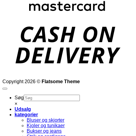
D
Copyright 2026 ©
Flatsome Theme
Søg
×
Udsalg
kategorier
Bluser og skjorter
Kjoler og tunikaer
Bukser og jeans