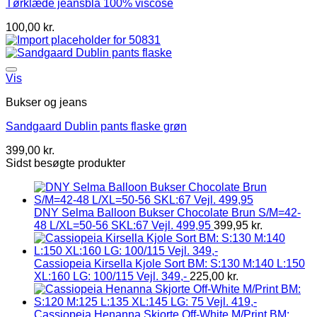
Tørklæde jeansblå 100% viscose
100,00
kr.
Vis
Bukser og jeans
Sandgaard Dublin pants flaske grøn
399,00
kr.
Sidst besøgte produkter
DNY Selma Balloon Bukser Chocolate Brun S/M=42-
48 L/XL=50-56 SKL:67 Vejl. 499,95
399,95
kr.
Cassiopeia Kirsella Kjole Sort BM: S:130 M:140 L:150
XL:160 LG: 100/115 Vejl. 349,-
225,00
kr.
Cassiopeia Henanna Skjorte Off-White M/Print BM: