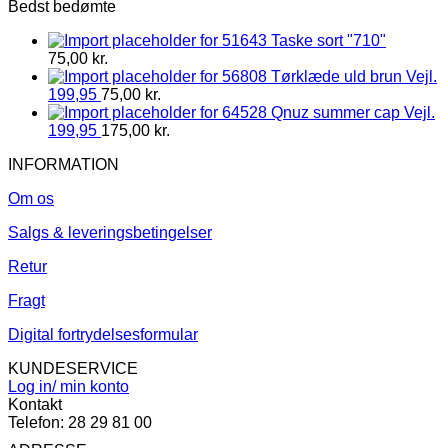
Bedst bedømte
Taske sort "710"
75,00
kr.
Tørklæde uld brun Vejl.
199,95
75,00
kr.
Qnuz summer cap Vejl.
199,95
175,00
kr.
INFORMATION
Om os
Salgs & leveringsbetingelser
Retur
Fragt
Digital fortrydelsesformular
KUNDESERVICE
Log in/ min konto
Kontakt
Telefon: 28 29 81 00