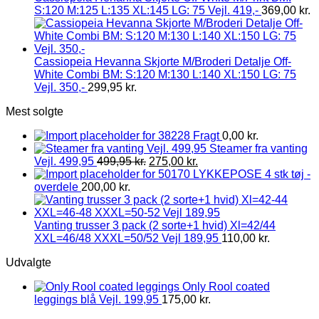
S:120 M:125 L:135 XL:145 LG: 75 Vejl. 419,-
369,00
kr.
Cassiopeia Hevanna Skjorte M/Broderi Detalje Off-
White Combi BM: S:120 M:130 L:140 XL:150 LG: 75
Vejl. 350,-
299,95
kr.
Mest solgte
Fragt
0,00
kr.
Steamer fra vanting
Vejl. 499,95
499,95
kr.
275,00
kr.
LYKKEPOSE 4 stk tøj -
overdele
200,00
kr.
Vanting trusser 3 pack (2 sorte+1 hvid) Xl=42/44
XXL=46/48 XXXL=50/52 Vejl 189,95
110,00
kr.
Udvalgte
Only Rool coated
leggings blå Vejl. 199,95
175,00
kr.