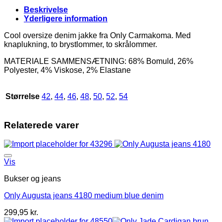
BM:
Beskrivelse
42:125
Yderligere information
44:130
46:135
Cool oversize denim jakke fra Only Carmakoma. Med
48:140
knaplukning, to brystlommer, to skrålommer.
50:145
MATERIALE SAMMENSÆTNING: 68% Bomuld, 26%
52:150
Polyester, 4% Viskose, 2% Elastane
54:155
LG:70
Vejl.
Størrelse
42
,
44
,
46
,
48
,
50
,
52
,
54
529,95
antal
Relaterede varer
Vis
Bukser og jeans
Only Augusta jeans 4180 medium blue denim
299,95
kr.