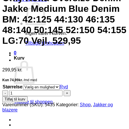
Jakke Medium Blue Denim
BM: 42:125 44:130 46:135
48:140 50:145 52:150 54:155
Ingen varer i kurven.
LG:70 Vejl. 529,95
Tilbage til shoppen
0
Kurv
299,95
kr.
Størrelse
Ryd
Ingen varer i kurven.
Only
Kona
Tilføj til kurv
Tilbage til shoppen
Oversize
Varenummer (SKU):
5435
Kategorier:
Shop
,
Jakker og
Denim
blazere
Jakke
Medium
Blue
Denim