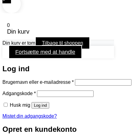
0
Din kurv
Din kurv er tom
Tilbage til shoppen
Fortsætte med at handle
Log ind
Påkrævet
Brugernavn eller e-mailadresse
*
Påkrævet
Adgangskode
*
Husk mig
Log ind
Mistet din adgangskode?
Opret en kundekonto