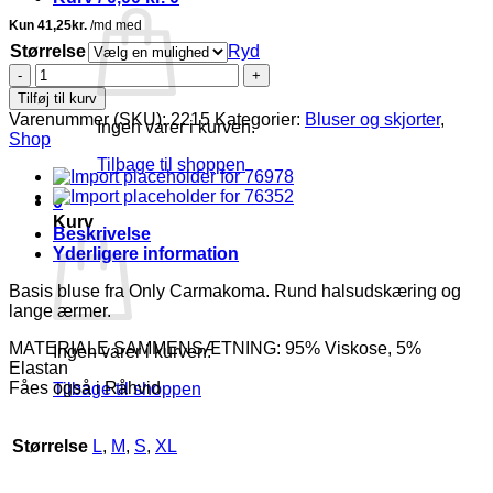
Størrelse
Ryd
Only
Lonny
Tilføj til kurv
basic
Varenummer (SKU):
2215
Kategorier:
Bluser og skjorter
,
Ingen varer i kurven.
sort
Shop
bluse
Tilbage til shoppen
Vejl.
179,95
0
antal
Kurv
Beskrivelse
Yderligere information
Basis bluse fra Only Carmakoma. Rund halsudskæring og
lange ærmer.
MATERIALE SAMMENSÆTNING: 95% Viskose, 5%
Ingen varer i kurven.
Elastan
Fåes også i Råhvid
Tilbage til shoppen
Størrelse
L
,
M
,
S
,
XL