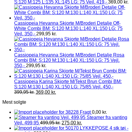
S:120 M:125 L:135 XL:145 LG: 75 Vejl. 419,-
369,00
kr.
Cassiopeia Hevanna Skjorte M/Broderi Detalje Off-
White Combi BM: S:120 M:130 L:140 XL:150 LG: 75
Vejl. 350,-
299,95
kr.
Cassiopeia Hevanna Skjorte M/Broderi Detalje Rosa
Combi BM: S:120 M:130 L:140 XL:150 LG: 75 Vejl.
350,-
299,95
kr.
Cassiopeia Karina Skjorte M/Tekst Brun Combi BM:
S:120 M:130 L:140 XL:150 LG: 75/85 Vejl. 450,-
399,95
kr.
369,00
kr.
Mest solgte
Fragt
0,00
kr.
Steamer fra vanting
Vejl. 499,95
499,95
kr.
275,00
kr.
LYKKEPOSE 4 stk tøj -