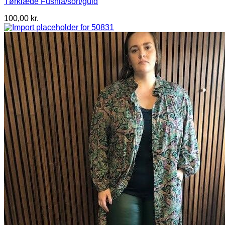
Tørklæde Fushia/sort/guld
100,00
kr.