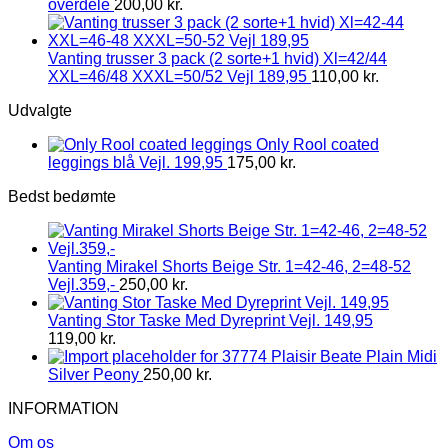
overdele
200,00
kr.
Vanting trusser 3 pack (2 sorte+1 hvid) Xl=42/44
XXL=46/48 XXXL=50/52 Vejl 189,95
110,00
kr.
Udvalgte
Only Rool coated
leggings blå Vejl. 199,95
175,00
kr.
Bedst bedømte
Vanting Mirakel Shorts Beige Str. 1=42-46, 2=48-52
Vejl.359,-
250,00
kr.
Vanting Stor Taske Med Dyreprint Vejl. 149,95
119,00
kr.
Plaisir Beate Plain Midi
Silver Peony
250,00
kr.
INFORMATION
Om os