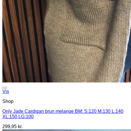
Vis
Shop
Only Jade Cardigan brun melange BM: S:120 M:130 L:140
XL:150 LG:100
299,95
kr.