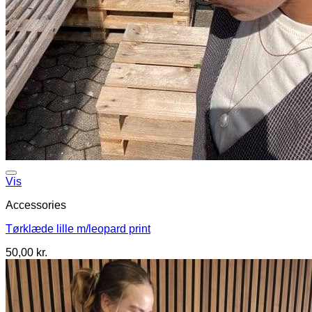
Vis
Accessories
Tørklæde lille m/leopard print
50,00
kr.