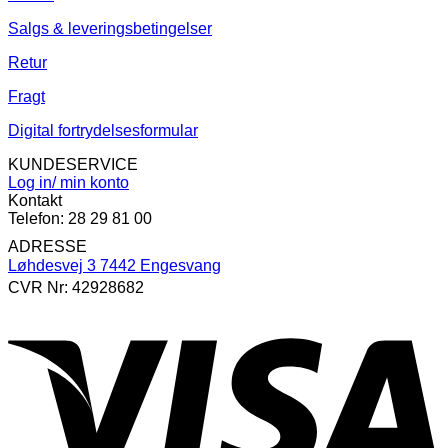
Salgs & leveringsbetingelser
Retur
Fragt
Digital fortrydelsesformular
KUNDESERVICE
Log in/ min konto
Kontakt
Telefon: 28 29 81 00
ADRESSE
Løhdesvej 3 7442 Engesvang
CVR Nr: 42928682
V