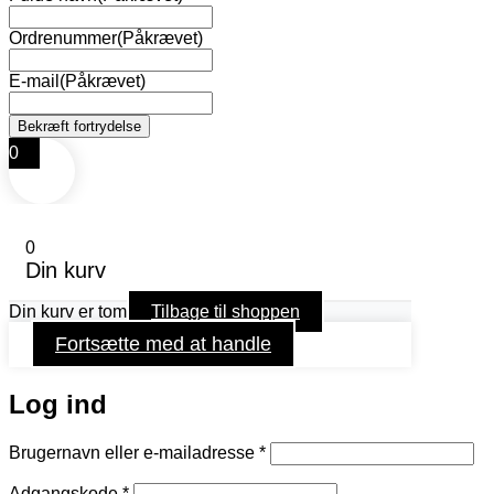
Ordrenummer
(Påkrævet)
E-mail
(Påkrævet)
0
0
Din kurv
Din kurv er tom
Tilbage til shoppen
Fortsætte med at handle
Log ind
Påkrævet
Brugernavn eller e-mailadresse
*
Påkrævet
Adgangskode
*