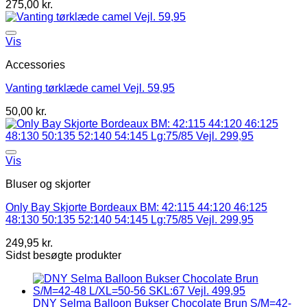
275,00
kr.
Vis
Accessories
Vanting tørklæde camel Vejl. 59,95
50,00
kr.
Vis
Bluser og skjorter
Only Bay Skjorte Bordeaux BM: 42:115 44:120 46:125
48:130 50:135 52:140 54:145 Lg:75/85 Vejl. 299,95
249,95
kr.
Sidst besøgte produkter
DNY Selma Balloon Bukser Chocolate Brun S/M=42-