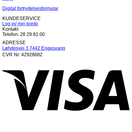
Digital fortrydelsesformular
KUNDESERVICE
Log in/ min konto
Kontakt
Telefon: 28 29 81 00
ADRESSE
Løhdesvej 3 7442 Engesvang
CVR Nr: 42928682
V
P