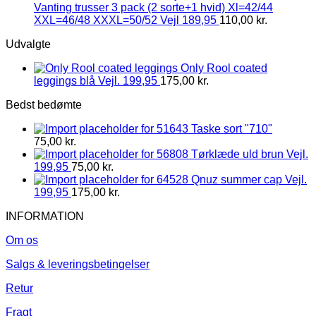
Vanting trusser 3 pack (2 sorte+1 hvid) Xl=42/44
XXL=46/48 XXXL=50/52 Vejl 189,95
110,00
kr.
Udvalgte
Only Rool coated
leggings blå Vejl. 199,95
175,00
kr.
Bedst bedømte
Taske sort "710"
75,00
kr.
Tørklæde uld brun Vejl.
199,95
75,00
kr.
Qnuz summer cap Vejl.
199,95
175,00
kr.
INFORMATION
Om os
Salgs & leveringsbetingelser
Retur
Fragt