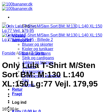
Fortsæt
til
indhold
Søg
×
Udsalg
kategorier
Bluser og skjorter
Kjoler og tunikaer
Forside
/
Shop
/
T-Shirts
Bukser og jeans
Strik og cardigans
Jakker og blazere
Only Lula T-Shirt M/Sten
T-Shirts
Accessories
Sort BM: M:130 L:140
Leggings og strømper
Sko
XL:150 Lg:77 Vejl. 179,95
Lingeri
Retur
Fragt
Log ind
165,00
kr.
Kurv /
0,00
kr.
0