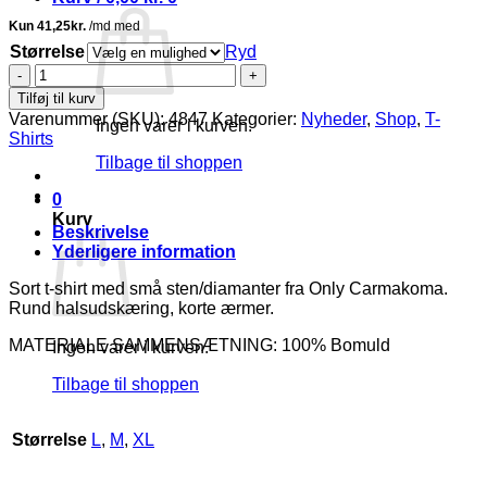
Størrelse
Ryd
Only
Lula
Tilføj til kurv
T-
Varenummer (SKU):
4847
Kategorier:
Nyheder
,
Shop
,
T-
Ingen varer i kurven.
Shirt
Shirts
M/Sten
Tilbage til shoppen
Sort
BM:
0
M:130
Kurv
L:140
Beskrivelse
XL:150
Yderligere information
Lg:77
Vejl.
Sort t-shirt med små sten/diamanter fra Only Carmakoma.
179,95
Rund halsudskæring, korte ærmer.
antal
MATERIALE SAMMENSÆTNING: 100% Bomuld
Ingen varer i kurven.
Tilbage til shoppen
Størrelse
L
,
M
,
XL