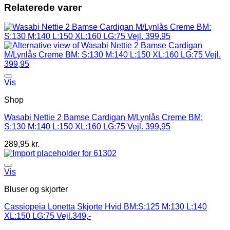
Relaterede varer
Vis
Shop
Wasabi Nettie 2 Bamse Cardigan M/Lynlås Creme BM:
S:130 M:140 L:150 XL:160 LG:75 Vejl. 399,95
289,95
kr.
Vis
Bluser og skjorter
Cassiopeia Lonetta Skjorte Hvid BM:S:125 M:130 L:140
XL:150 LG:75 Vejl.349,-