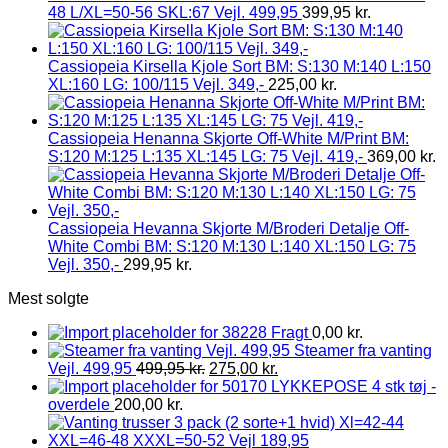
48 L/XL=50-56 SKL:67 Vejl. 499,95
399,95
kr.
Cassiopeia Kirsella Kjole Sort BM: S:130 M:140 L:150
XL:160 LG: 100/115 Vejl. 349,-
225,00
kr.
Cassiopeia Henanna Skjorte Off-White M/Print BM:
S:120 M:125 L:135 XL:145 LG: 75 Vejl. 419,-
369,00
kr.
Cassiopeia Hevanna Skjorte M/Broderi Detalje Off-
White Combi BM: S:120 M:130 L:140 XL:150 LG: 75
Vejl. 350,-
299,95
kr.
Mest solgte
Fragt
0,00
kr.
Steamer fra vanting
Vejl. 499,95
499,95
kr.
275,00
kr.
LYKKEPOSE 4 stk tøj -
overdele
200,00
kr.