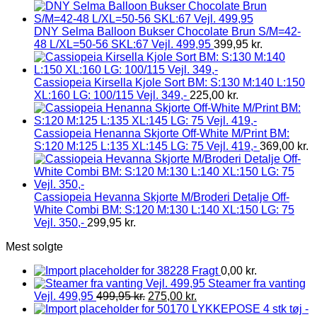
DNY Selma Balloon Bukser Chocolate Brun S/M=42-
48 L/XL=50-56 SKL:67 Vejl. 499,95
399,95
kr.
Cassiopeia Kirsella Kjole Sort BM: S:130 M:140 L:150
XL:160 LG: 100/115 Vejl. 349,-
225,00
kr.
Cassiopeia Henanna Skjorte Off-White M/Print BM:
S:120 M:125 L:135 XL:145 LG: 75 Vejl. 419,-
369,00
kr.
Cassiopeia Hevanna Skjorte M/Broderi Detalje Off-
White Combi BM: S:120 M:130 L:140 XL:150 LG: 75
Vejl. 350,-
299,95
kr.
Mest solgte
Fragt
0,00
kr.
Steamer fra vanting
Vejl. 499,95
499,95
kr.
275,00
kr.
LYKKEPOSE 4 stk tøj -