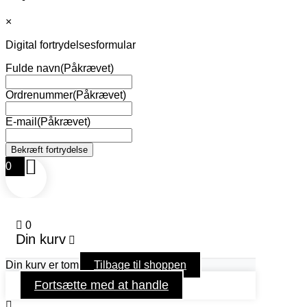
×
Digital fortrydelsesformular
Fulde navn
(Påkrævet)
Ordrenummer
(Påkrævet)
E-mail
(Påkrævet)
0
0
Din kurv
Din kurv er tom
Tilbage til shoppen
Fortsætte med at handle