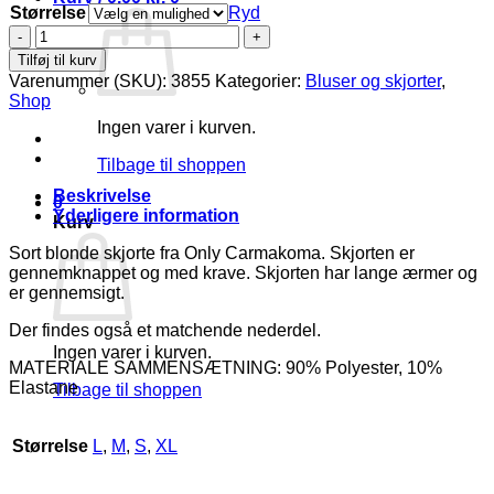
Størrelse
Ryd
Only
Rosil
Tilføj til kurv
Blonde
Varenummer (SKU):
3855
Kategorier:
Bluser og skjorter
,
Skjorte
Shop
Sort
Ingen varer i kurven.
BM:
S:120
Tilbage til shoppen
M:130
L:140
Beskrivelse
0
XL:150
Yderligere information
Kurv
Lg:75
Vejl.
Sort blonde skjorte fra Only Carmakoma. Skjorten er
299,95
gennemknappet og med krave. Skjorten har lange ærmer og
antal
er gennemsigt.
Der findes også et matchende nederdel.
Ingen varer i kurven.
MATERIALE SAMMENSÆTNING: 90% Polyester, 10%
Elastane
Tilbage til shoppen
Størrelse
L
,
M
,
S
,
XL