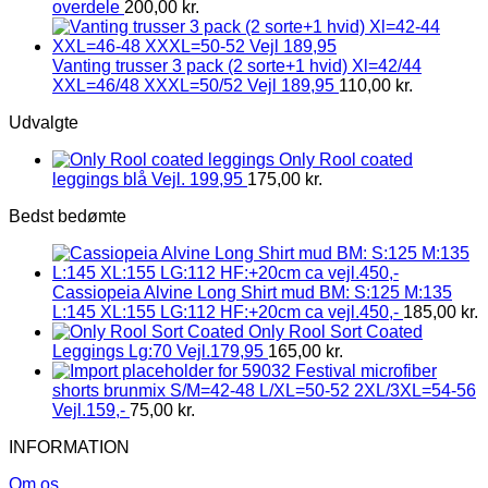
overdele
200,00
kr.
Vanting trusser 3 pack (2 sorte+1 hvid) Xl=42/44
XXL=46/48 XXXL=50/52 Vejl 189,95
110,00
kr.
Udvalgte
Only Rool coated
leggings blå Vejl. 199,95
175,00
kr.
Bedst bedømte
Cassiopeia Alvine Long Shirt mud BM: S:125 M:135
L:145 XL:155 LG:112 HF:+20cm ca vejl.450,-
185,00
kr.
Only Rool Sort Coated
Leggings Lg:70 Vejl.179,95
165,00
kr.
Festival microfiber
shorts brunmix S/M=42-48 L/XL=50-52 2XL/3XL=54-56
Vejl.159,-
75,00
kr.
INFORMATION
Om os