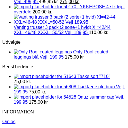
Vejl. 499,95
499,95
kr.
275,00
kr.
LYKKEPOSE 4 stk tøj -
overdele
200,00
kr.
Vanting trusser 3 pack (2 sorte+1 hvid) Xl=42/44
XXL=46/48 XXXL=50/52 Vejl 189,95
110,00
kr.
Udvalgte
Only Rool coated
leggings blå Vejl. 199,95
175,00
kr.
Bedst bedømte
Taske sort "710"
75,00
kr.
Tørklæde uld brun Vejl.
199,95
75,00
kr.
Qnuz summer cap Vejl.
199,95
175,00
kr.
INFORMATION
Om os