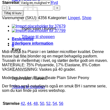
Størrelse
Ryd
Plaisir
Beate
Tilføj til kurv
Plain
Varenummer (SKU):
4356
Kategorier:
Lingeri
,
Shop
Midi
Silver
Ingen varer i kurven.
Peony
antal
Tilbage til shoppen
Beskrivelse
Yderligere information
0
Kurv
Midi-trusse fra Plaisir i en lækker microfiber kvalitet. Denne
trusse har fine blonder og en meget behagelig pasform.
Trussen er mellemhøj i livet, og støtter derfor godt om maven.
MATERIALE: 75% Polyamide, 17% Elastane, 8% Cotton
VASKEANVISNING: Vaskes på 40 grader.
Modellen hedder: Plaisir Beate Plain Silver Peony
Ingen varer i kurven.
Der findes også naturligvis også en smuk BH i samme serie,
Tilbage til shoppen
som du kan finde på vores webshop.
Størrelse
42
,
44
,
48
,
50
,
52
,
54
,
56