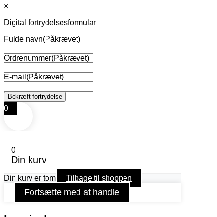
×
Digital fortrydelsesformular
Fulde navn
(Påkrævet)
Ordrenummer
(Påkrævet)
E-mail
(Påkrævet)
0
0
Din kurv
Din kurv er tom
Tilbage til shoppen
Fortsætte med at handle