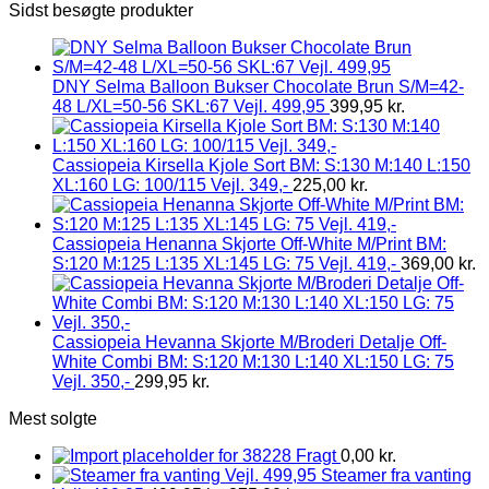
Sidst besøgte produkter
DNY Selma Balloon Bukser Chocolate Brun S/M=42-
48 L/XL=50-56 SKL:67 Vejl. 499,95
399,95
kr.
Cassiopeia Kirsella Kjole Sort BM: S:130 M:140 L:150
XL:160 LG: 100/115 Vejl. 349,-
225,00
kr.
Cassiopeia Henanna Skjorte Off-White M/Print BM:
S:120 M:125 L:135 XL:145 LG: 75 Vejl. 419,-
369,00
kr.
Cassiopeia Hevanna Skjorte M/Broderi Detalje Off-
White Combi BM: S:120 M:130 L:140 XL:150 LG: 75
Vejl. 350,-
299,95
kr.
Mest solgte
Fragt
0,00
kr.
Steamer fra vanting