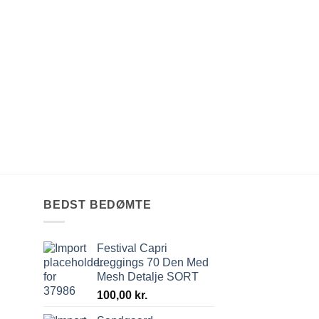
KJOLER OG TUNIKAER
Paris Kjole sort m/s
HF:+20cm
110,00
kr.
BEDST BEDØMTE
Festival Capri
Leggings 70 Den Med
Mesh Detalje SORT
100,00
kr.