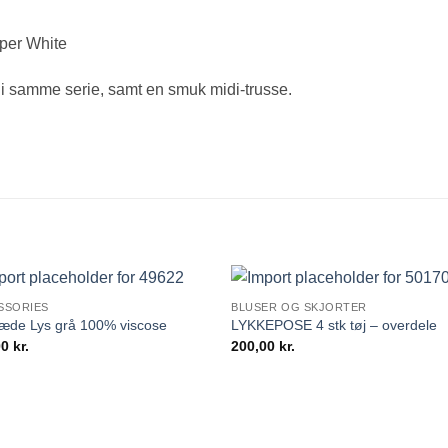
sper White
 i samme serie, samt en smuk midi-trusse.
SSORIES
BLUSER OG SKJORTER
æde Lys grå 100% viscose
LYKKEPOSE 4 stk tøj – overdele
00
kr.
200,00
kr.