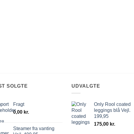
ST SOLGTE
UDVALGTE
Fragt
Only Rool coated
leggings blå Vejl.
0,00
kr.
199,95
175,00
kr.
Steamer fra vanting