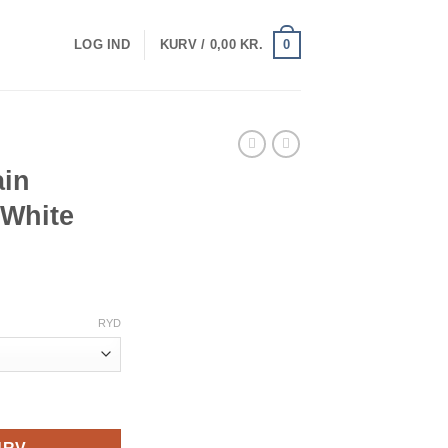
0
LOG IND
KURV /
0,00
KR.
ain
White
RYD
per White antal