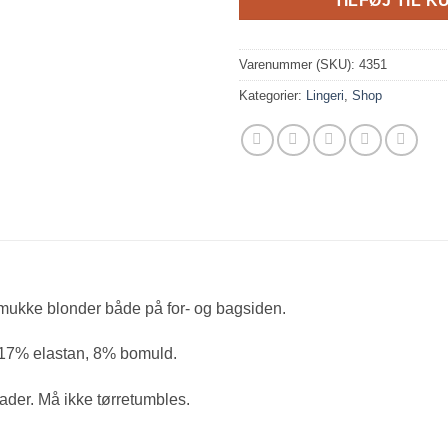
TILFØJ TIL K
Varenummer (SKU):
4351
Kategorier:
Lingeri
,
Shop
smukke blonder både på for- og bagsiden.
17% elastan, 8% bomuld.
r. Må ikke tørretumbles.