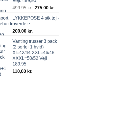
Vejl. 499,95
499,95
kr.
275,00
kr.
LYKKEPOSE 4 stk tøj -
overdele
200,00
kr.
Vanting trusser 3 pack
(2 sorte+1 hvid)
Xl=42/44 XXL=46/48
XXXL=50/52 Vejl
189,95
110,00
kr.