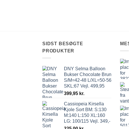
SIDST BESØGTE
ME
PRODUKTER
DNY Selma Balloon
Bukser Chocolate Brun
S/M=42-48 L/XL=50-56
SKL:67 Vejl. 499,95
399,95
kr.
Cassiopeia Kirsella
Kjole Sort BM: S:130
M:140 L:150 XL:160
LG: 100/115 Vejl. 349,-
225,00
kr.