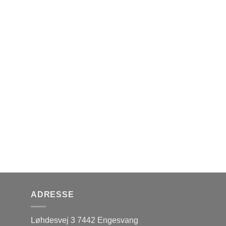
ADRESSE
Løhdesvej 3 7442 Engesvang