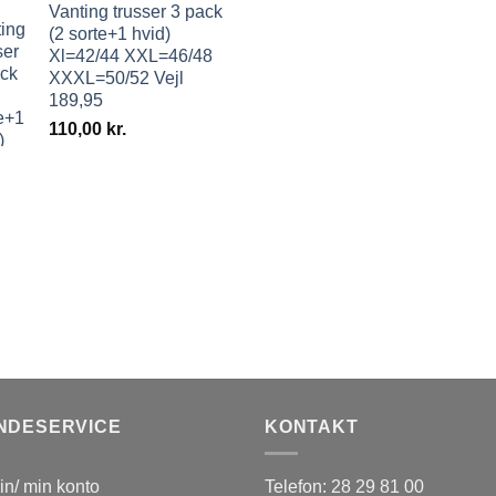
Vanting trusser 3 pack
(2 sorte+1 hvid)
Xl=42/44 XXL=46/48
XXXL=50/52 Vejl
189,95
110,00
kr.
NDESERVICE
KONTAKT
in/ min konto
Telefon: 28 29 81 00