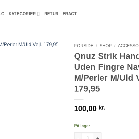
LG
KATEGORIER
RETUR
FRAGT
FORSIDE
/
SHOP
/
ACCESSO
Qnuz Strik Han
Uden Fingre Na
M/Perler M/Uld V
179,95
100,00
kr.
På lager
Qnuz Strik Handske Uden Fingre