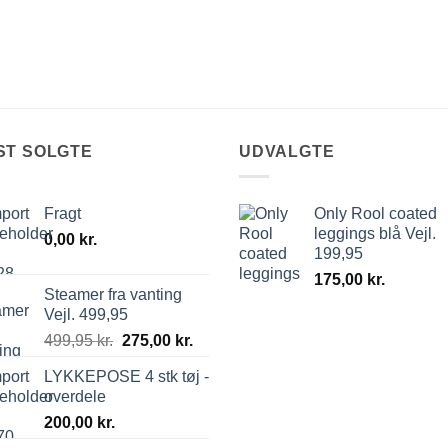
ST SOLGTE
UDVALGTE
Fragt
Only Rool coated
leggings blå Vejl.
0,00
kr.
199,95
175,00
kr.
Steamer fra vanting
Vejl. 499,95
499,95
kr.
275,00
kr.
LYKKEPOSE 4 stk tøj -
overdele
200,00
kr.