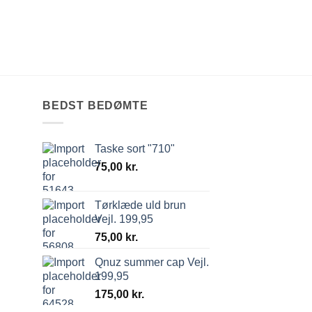
0,00
kr.
BEDST BEDØMTE
Taske sort "710"
75,00
kr.
Tørklæde uld brun
Vejl. 199,95
75,00
kr.
Qnuz summer cap Vejl.
199,95
175,00
kr.