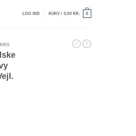
0
LOG IND
KURV /
0,00
KR.
RIES
dske
vy
ejl.
 Navy M/Perler M/Uld Vejl. 179,95 antal