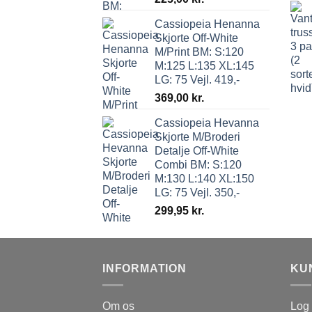
Cassiopeia Henanna
Skjorte Off-White
M/Print BM: S:120
M:125 L:135 XL:145
LG: 75 Vejl. 419,-
369,00
kr.
Cassiopeia Hevanna
Skjorte M/Broderi
Detalje Off-White
Combi BM: S:120
M:130 L:140 XL:150
LG: 75 Vejl. 350,-
299,95
kr.
INFORMATION
KU
Om os
Log 