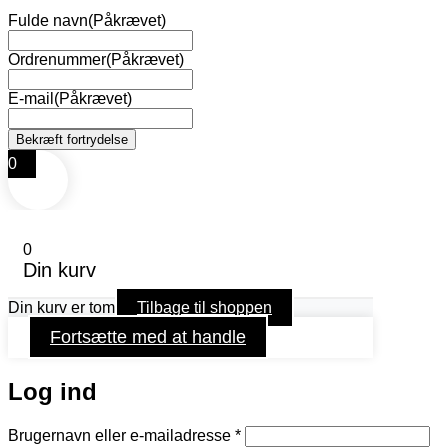
Fulde navn
(Påkrævet)
Ordrenummer
(Påkrævet)
E-mail
(Påkrævet)
0
0
Din kurv
Din kurv er tom
Tilbage til shoppen
Fortsætte med at handle
Log ind
Påkrævet
Brugernavn eller e-mailadresse
*