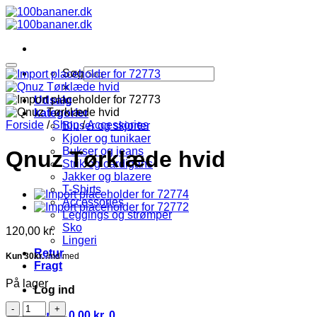
Fortsæt
til
indhold
Søg
×
Udsalg
kategorier
Forside
/
Shop
/
Accessories
Bluser og skjorter
Kjoler og tunikaer
Bukser og jeans
Qnuz Tørklæde hvid
Strik og cardigans
Jakker og blazere
T-Shirts
Accessories
Leggings og strømper
Sko
120,00
kr.
Lingeri
Retur
Fragt
På lager
Log ind
Qnuz
Kurv /
0,00
kr.
0