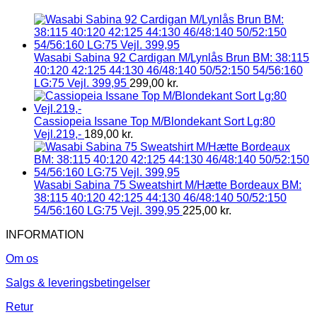
Wasabi Sabina 92 Cardigan M/Lynlås Brun BM: 38:115
40:120 42:125 44:130 46/48:140 50/52:150 54/56:160
LG:75 Vejl. 399,95
299,00
kr.
Cassiopeia Issane Top M/Blondekant Sort Lg:80
Vejl.219,-
189,00
kr.
Wasabi Sabina 75 Sweatshirt M/Hætte Bordeaux BM:
38:115 40:120 42:125 44:130 46/48:140 50/52:150
54/56:160 LG:75 Vejl. 399,95
225,00
kr.
INFORMATION
Om os
Salgs & leveringsbetingelser
Retur