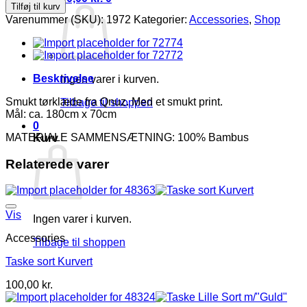
Tørklæde
Tilføj til kurv
hvid
Varenummer (SKU):
1972
Kategorier:
Accessories
,
Shop
antal
Beskrivelse
Ingen varer i kurven.
Smukt tørklæde fra Qnuz. Med et smukt print.
Tilbage til shoppen
Mål: ca. 180cm x 70cm
0
MATERIALE SAMMENSÆTNING: 100% Bambus
Kurv
Relaterede varer
Vis
Ingen varer i kurven.
Accessories
Tilbage til shoppen
Taske sort Kurvert
100,00
kr.