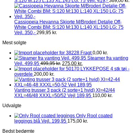
S:120 M:125 L:135 XL:145 LG: 75 Vejl. 419,-
369,00
kr.
Cassiopeia Hevanna Skjorte M/Broderi Detalje Off-
White Combi BM: S:120 M:130 L:140 XL:150 LG: 75
Vejl. 350,-
299,95
kr.
Mest solgte
Fragt
0,00
kr.
Steamer fra vanting
Vejl. 499,95
499,95
kr.
275,00
kr.
LYKKEPOSE 4 stk tøj -
overdele
200,00
kr.
Vanting trusser 3 pack (2 sorte+1 hvid) Xl=42/44
XXL=46/48 XXXL=50/52 Vejl 189,95
110,00
kr.
Udvalgte
Only Rool coated
leggings blå Vejl. 199,95
175,00
kr.
Bedst bedømte