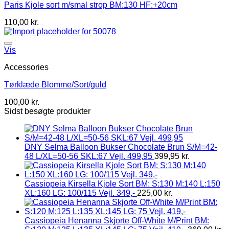
Paris Kjole sort m/smal strop BM:130 HF:+20cm
110,00
kr.
Vis
Accessories
Tørklæde Blomme/Sort/guld
100,00
kr.
Sidst besøgte produkter
DNY Selma Balloon Bukser Chocolate Brun S/M=42-
48 L/XL=50-56 SKL:67 Vejl. 499,95
399,95
kr.
Cassiopeia Kirsella Kjole Sort BM: S:130 M:140 L:150
XL:160 LG: 100/115 Vejl. 349,-
225,00
kr.
Cassiopeia Henanna Skjorte Off-White M/Print BM: