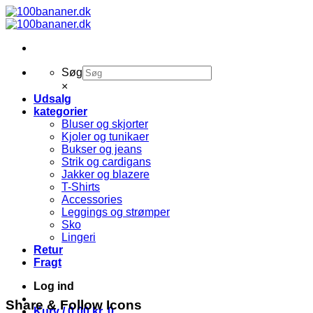
Fortsæt
til
indhold
Søg
×
Udsalg
kategorier
Bluser og skjorter
Kjoler og tunikaer
Bukser og jeans
Strik og cardigans
Jakker og blazere
T-Shirts
Accessories
Leggings og strømper
Sko
Lingeri
Retur
Fragt
Log ind
Share & Follow Icons
Kurv /
0,00
kr.
0