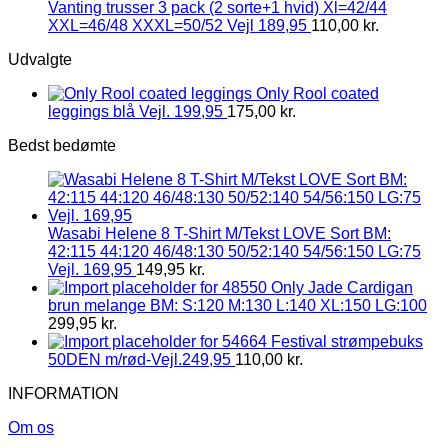
Vanting trusser 3 pack (2 sorte+1 hvid) Xl=42/44
XXL=46/48 XXXL=50/52 Vejl 189,95
110,00
kr.
Udvalgte
Only Rool coated
leggings blå Vejl. 199,95
175,00
kr.
Bedst bedømte
Wasabi Helene 8 T-Shirt M/Tekst LOVE Sort BM:
42:115 44:120 46/48:130 50/52:140 54/56:150 LG:75
Vejl. 169,95
149,95
kr.
Only Jade Cardigan
brun melange BM: S:120 M:130 L:140 XL:150 LG:100
299,95
kr.
Festival strømpebuks
50DEN m/rød-Vejl.249,95
110,00
kr.
INFORMATION
Om os