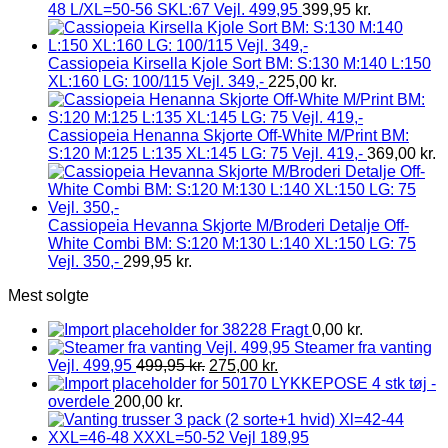
48 L/XL=50-56 SKL:67 Vejl. 499,95
399,95
kr.
Cassiopeia Kirsella Kjole Sort BM: S:130 M:140 L:150
XL:160 LG: 100/115 Vejl. 349,-
225,00
kr.
Cassiopeia Henanna Skjorte Off-White M/Print BM:
S:120 M:125 L:135 XL:145 LG: 75 Vejl. 419,-
369,00
kr.
Cassiopeia Hevanna Skjorte M/Broderi Detalje Off-
White Combi BM: S:120 M:130 L:140 XL:150 LG: 75
Vejl. 350,-
299,95
kr.
Mest solgte
Fragt
0,00
kr.
Steamer fra vanting
Vejl. 499,95
499,95
kr.
275,00
kr.
LYKKEPOSE 4 stk tøj -
overdele
200,00
kr.