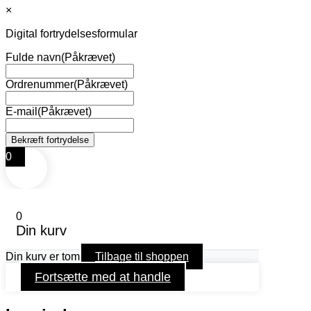
×
Digital fortrydelsesformular
Fulde navn
(Påkrævet)
Ordrenummer
(Påkrævet)
E-mail
(Påkrævet)
0
0
Din kurv
Din kurv er tom
Tilbage til shoppen
Fortsætte med at handle