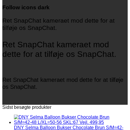
Follow icons dark
Ret SnapChat kameraet mod dette for at
tilføje os SnapChat.
Ret SnapChat kameraet mod
dette for at tilføje os SnapChat.
Ret SnapChat kameraet mod dette for at tilføje
os SnapChat.
Sidst besøgte produkter
DNY Selma Balloon Bukser Chocolate Brun S/M=42-