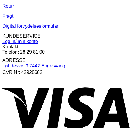
Retur
Fragt
Digital fortrydelsesformular
KUNDESERVICE
Log in/ min konto
Kontakt
Telefon: 28 29 81 00
ADRESSE
Løhdesvej 3 7442 Engesvang
CVR Nr: 42928682
V