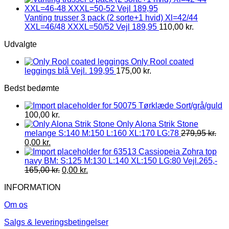
Vanting trusser 3 pack (2 sorte+1 hvid) Xl=42/44
XXL=46/48 XXXL=50/52 Vejl 189,95
110,00
kr.
Udvalgte
Only Rool coated
leggings blå Vejl. 199,95
175,00
kr.
Bedst bedømte
Tørklæde Sort/grå/guld
100,00
kr.
Only Alona Strik Stone
melange S:140 M:150 L:160 XL:170 LG:78
279,95
kr.
0,00
kr.
Cassiopeia Zohra top
navy BM: S:125 M:130 L:140 XL:150 LG:80 Vejl.265,-
165,00
kr.
0,00
kr.
INFORMATION
Om os
Salgs & leveringsbetingelser