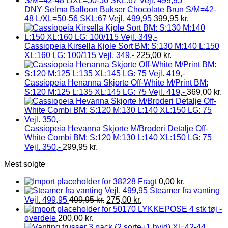
DNY Selma Balloon Bukser Chocolate Brun S/M=42-
48 L/XL=50-56 SKL:67 Vejl. 499,95
399,95
kr.
Cassiopeia Kirsella Kjole Sort BM: S:130 M:140 L:150
XL:160 LG: 100/115 Vejl. 349,-
225,00
kr.
Cassiopeia Henanna Skjorte Off-White M/Print BM:
S:120 M:125 L:135 XL:145 LG: 75 Vejl. 419,-
369,00
kr.
Cassiopeia Hevanna Skjorte M/Broderi Detalje Off-
White Combi BM: S:120 M:130 L:140 XL:150 LG: 75
Vejl. 350,-
299,95
kr.
Mest solgte
Fragt
0,00
kr.
Steamer fra vanting
Vejl. 499,95
499,95
kr.
275,00
kr.
LYKKEPOSE 4 stk tøj -
overdele
200,00
kr.