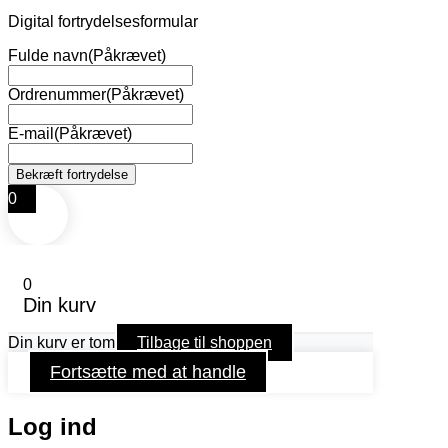
Digital fortrydelsesformular
Fulde navn
(Påkrævet)
Ordrenummer
(Påkrævet)
E-mail
(Påkrævet)
0
0
Din kurv
Din kurv er tom
Tilbage til shoppen
Fortsætte med at handle
Log ind