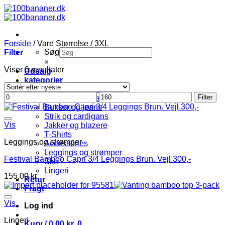
Fortsæt
til
indhold
Forside
/
Vare Størrelse
/
3XL
Søg
Filter
×
Sorteret
Viser 6 resultater
Udsalg
efter
kategorier
seneste
Bluser og skjorter
Mindste
Højeste
Filter
Kjoler og tunikaer
pris
pris
Bukser og jeans
Strik og cardigans
Vis
Jakker og blazere
T-Shirts
Leggings og strømper
Accessories
Leggings og strømper
Festival Bamboo Capri 3/4 Leggings Brun. Vejl.300,-
Sko
Lingeri
155,00
kr.
Retur
Fragt
Vis
Log ind
Lingeri
Kurv /
0,00
kr.
0