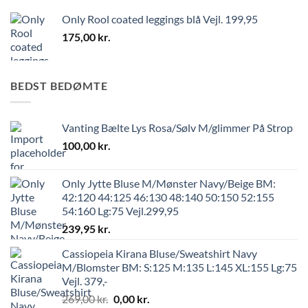
Only Rool coated leggings blå Vejl. 199,95
175,00
kr.
BEDST BEDØMTE
Vanting Bælte Lys Rosa/Sølv M/glimmer På Strop
100,00
kr.
Only Jytte Bluse M/Mønster Navy/Beige BM:
42:120 44:125 46:130 48:140 50:150 52:155
54:160 Lg:75 Vejl.299,95
239,95
kr.
Cassiopeia Kirana Bluse/Sweatshirt Navy
M/Blomster BM: S:125 M:135 L:145 XL:155 Lg:75
Vejl. 379,-
269,00
kr.
0,00
kr.