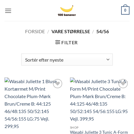
Fortsæt
0
til
indhold
FORSIDE
/
VARE STØRRELSE
/
54/56
FILTER
SHOP
Wasabi Juliette 3 Tunic A-Form