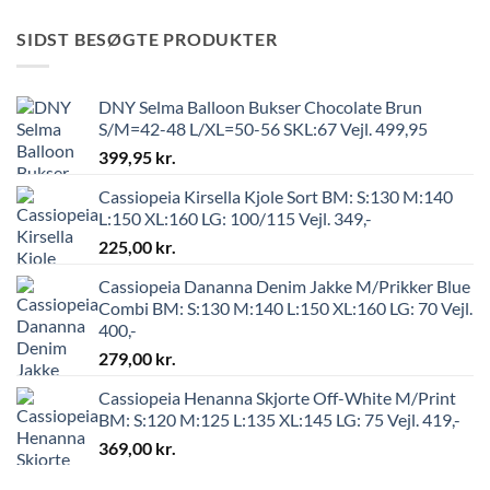
SIDST BESØGTE PRODUKTER
DNY Selma Balloon Bukser Chocolate Brun
S/M=42-48 L/XL=50-56 SKL:67 Vejl. 499,95
399,95
kr.
Cassiopeia Kirsella Kjole Sort BM: S:130 M:140
L:150 XL:160 LG: 100/115 Vejl. 349,-
225,00
kr.
Cassiopeia Dananna Denim Jakke M/Prikker Blue
Combi BM: S:130 M:140 L:150 XL:160 LG: 70 Vejl.
400,-
279,00
kr.
Cassiopeia Henanna Skjorte Off-White M/Print
BM: S:120 M:125 L:135 XL:145 LG: 75 Vejl. 419,-
369,00
kr.