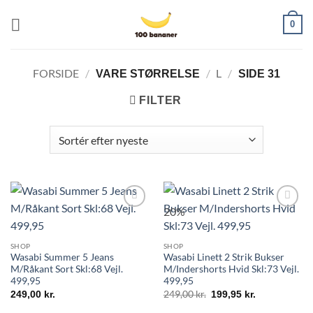
Fortsæt
0
til
indhold
FORSIDE
/
/
L
/
VARE STØRRELSE
SIDE 31
FILTER
20%
SHOP
SHOP
Wasabi Summer 5 Jeans
Wasabi Linett 2 Strik Bukser
M/Råkant Sort Skl:68 Vejl.
M/Indershorts Hvid Skl:73 Vejl.
499,95
499,95
249,00
kr.
249,00
kr.
199,95
kr.