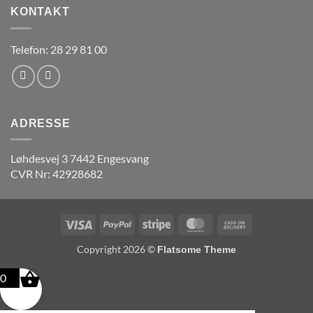
KONTAKT
Telefon: 28 29 81 00
ADRESSE
Løhdesvej 3 7442 Engesvang
CVR Nr: 42928682
Visa
PayPal
Stripe
MasterCard
Cash
On
Copyright 2026 ©
Flatsome Theme
Delivery
0