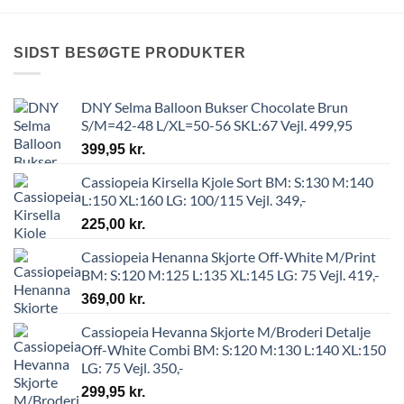
SIDST BESØGTE PRODUKTER
DNY Selma Balloon Bukser Chocolate Brun
S/M=42-48 L/XL=50-56 SKL:67 Vejl. 499,95
399,95
kr.
Cassiopeia Kirsella Kjole Sort BM: S:130 M:140
L:150 XL:160 LG: 100/115 Vejl. 349,-
225,00
kr.
Cassiopeia Henanna Skjorte Off-White M/Print
BM: S:120 M:125 L:135 XL:145 LG: 75 Vejl. 419,-
369,00
kr.
Cassiopeia Hevanna Skjorte M/Broderi Detalje
Off-White Combi BM: S:120 M:130 L:140 XL:150
LG: 75 Vejl. 350,-
299,95
kr.