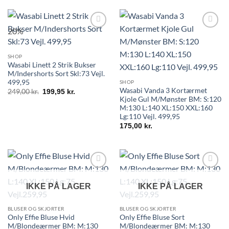
20%
SHOP
Wasabi Linett 2 Strik Bukser
M/Indershorts Sort Skl:73 Vejl.
499,95
SHOP
Wasabi Vanda 3 Kortærmet
249,00
kr.
199,95
kr.
Kjole Gul M/Mønster BM: S:120
M:130 L:140 XL:150 XXL:160
Lg:110 Vejl. 499,95
175,00
kr.
IKKE PÅ LAGER
IKKE PÅ LAGER
BLUSER OG SKJORTER
BLUSER OG SKJORTER
Only Effie Bluse Hvid
Only Effie Bluse Sort
M/Blondeærmer BM: M:130
M/Blondeærmer BM: M:130