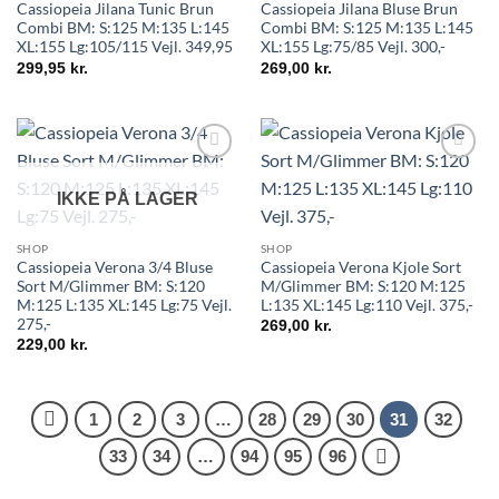
Cassiopeia Jilana Tunic Brun
Cassiopeia Jilana Bluse Brun
Combi BM: S:125 M:135 L:145
Combi BM: S:125 M:135 L:145
XL:155 Lg:105/115 Vejl. 349,95
XL:155 Lg:75/85 Vejl. 300,-
299,95
kr.
269,00
kr.
IKKE PÅ LAGER
SHOP
SHOP
Cassiopeia Verona 3/4 Bluse
Cassiopeia Verona Kjole Sort
Sort M/Glimmer BM: S:120
M/Glimmer BM: S:120 M:125
M:125 L:135 XL:145 Lg:75 Vejl.
L:135 XL:145 Lg:110 Vejl. 375,-
275,-
269,00
kr.
229,00
kr.
1
2
3
…
28
29
30
31
32
33
34
…
94
95
96