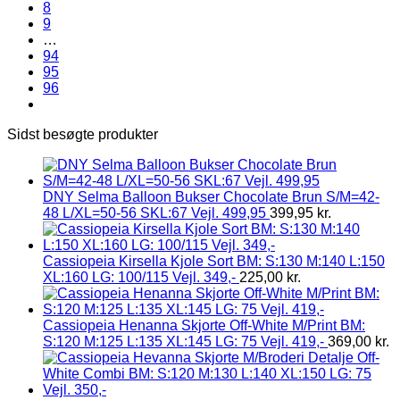
8
9
…
94
95
96
Sidst besøgte produkter
DNY Selma Balloon Bukser Chocolate Brun S/M=42-
48 L/XL=50-56 SKL:67 Vejl. 499,95
399,95
kr.
Cassiopeia Kirsella Kjole Sort BM: S:130 M:140 L:150
XL:160 LG: 100/115 Vejl. 349,-
225,00
kr.
Cassiopeia Henanna Skjorte Off-White M/Print BM:
S:120 M:125 L:135 XL:145 LG: 75 Vejl. 419,-
369,00
kr.