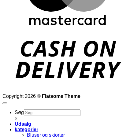
D
Copyright 2026 ©
Flatsome Theme
Søg
×
Udsalg
kategorier
Bluser og skjorter