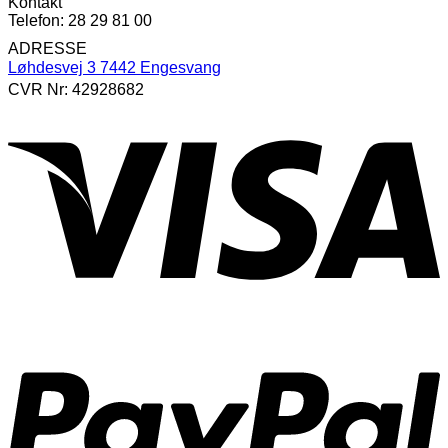
Kontakt
Telefon: 28 29 81 00
ADRESSE
Løhdesvej 3 7442 Engesvang
CVR Nr: 42928682
V
P