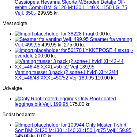
Cassiopeia Hevanna Skjorte M/Broderi Detalje Off-
White Combi BM: S:120 M:130 L:140 XL:150 LG: 75
Vejl. 350,-
299,95
kr.
Mest solgte
Fragt
0,00
kr.
Steamer fra vanting
Vejl. 499,95
499,95
kr.
275,00
kr.
LYKKEPOSE 4 stk tøj -
overdele
200,00
kr.
Vanting trusser 3 pack (2 sorte+1 hvid) Xl=42/44
XXL=46/48 XXXL=50/52 Vejl 189,95
110,00
kr.
Udvalgte
Only Rool coated
leggings blå Vejl. 199,95
175,00
kr.
Bedst bedømte
Only Moster T-shirt
Sort BM: S:120 M:130 L:140 XL:150 Lg:75 Vejl.159,95
145,00
kr.
0,00
kr.