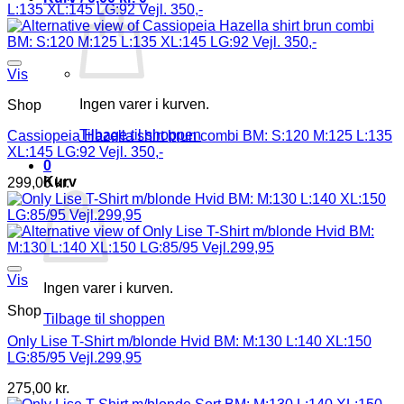
Vis
Ingen varer i kurven.
Shop
Tilbage til shoppen
Cassiopeia Hazella shirt brun combi BM: S:120 M:125 L:135
XL:145 LG:92 Vejl. 350,-
0
Kurv
299,00
kr.
Vis
Ingen varer i kurven.
Shop
Tilbage til shoppen
Only Lise T-Shirt m/blonde Hvid BM: M:130 L:140 XL:150
LG:85/95 Vejl.299,95
275,00
kr.