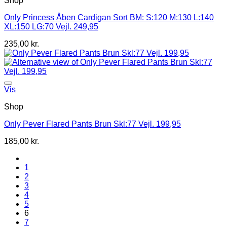
Shop
Only Princess Åben Cardigan Sort BM: S:120 M:130 L:140
XL:150 LG:70 Vejl. 249,95
235,00
kr.
Vis
Shop
Only Pever Flared Pants Brun Skl:77 Vejl. 199,95
185,00
kr.
1
2
3
4
5
6
7