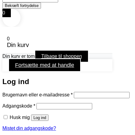
0
0
Din kurv
Din kurv er tom
Tilbage til shoppen
Fortsætte med at handle
Log ind
Påkrævet
Brugernavn eller e-mailadresse
*
Påkrævet
Adgangskode
*
Husk mig
Log ind
Mistet din adgangskode?