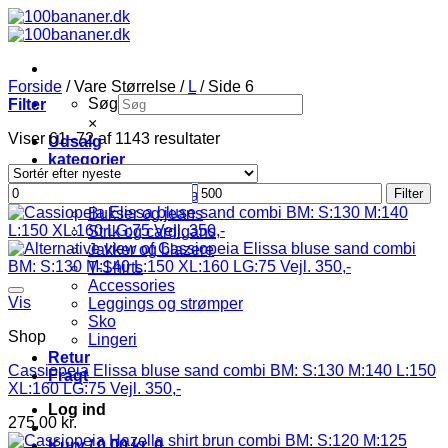
Fortsæt
til
indhold
Forside
/
Vare Størrelse
/
L
/
Side 6
Søg
Filter
×
Sorteret
Viser 61–72 af 1143 resultater
Udsalg
efter
kategorier
seneste
Bluser og skjorter
Mindste
Højeste
Filter
Kjoler og tunikaer
pris
pris
Bukser og jeans
Strik og cardigans
Jakker og blazere
T-Shirts
Accessories
Vis
Leggings og strømper
Sko
Shop
Lingeri
Retur
Cassiopeia Elissa bluse sand combi BM: S:130 M:140 L:150
Fragt
XL:160 LG:75 Vejl. 350,-
Log ind
275,00
kr.
Kurv /
0,00
kr.
0