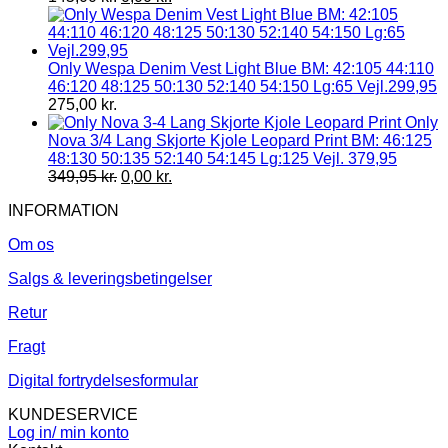
Only Wespa Denim Vest Light Blue BM: 42:105 44:110
46:120 48:125 50:130 52:140 54:150 Lg:65 Vejl.299,95
275,00
kr.
Only
Nova 3/4 Lang Skjorte Kjole Leopard Print BM: 46:125
48:130 50:135 52:140 54:145 Lg:125 Vejl. 379,95
349,95
kr.
0,00
kr.
INFORMATION
Om os
Salgs & leveringsbetingelser
Retur
Fragt
Digital fortrydelsesformular
KUNDESERVICE
Log in/ min konto