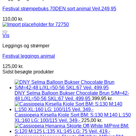
Festival strømpebuks 70DEN sort animal Vejl.249,95
110,00
kr.
Vis
Leggings og strømper
Festival leggings animal
125,00
kr.
Sidst besøgte produkter
DNY Selma Balloon Bukser Chocolate Brun S/M=42-
48 L/XL=50-56 SKL:67 Vejl. 499,95
399,95
kr.
Cassiopeia Kirsella Kjole Sort BM: S:130 M:140 L:150
XL:160 LG: 100/115 Vejl. 349,-
225,00
kr.