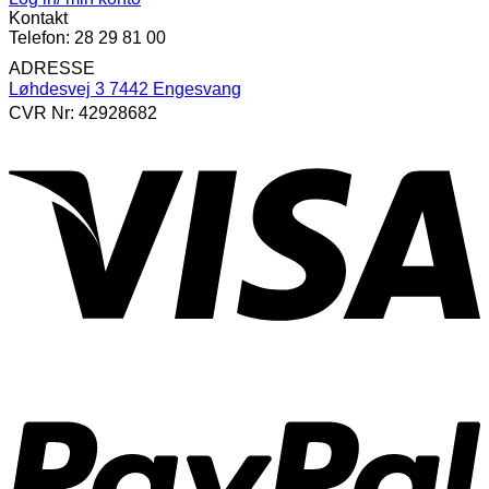
Kontakt
Telefon: 28 29 81 00
ADRESSE
Løhdesvej 3 7442 Engesvang
CVR Nr: 42928682
V
P