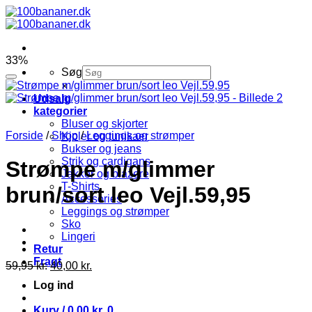
Fortsæt
til
indhold
33%
Søg
×
Udsalg
kategorier
Bluser og skjorter
Forside
/
Shop
/
Leggings og strømper
Kjoler og tunikaer
Bukser og jeans
Strik og cardigans
Strømpe m/glimmer
Jakker og blazere
T-Shirts
brun/sort leo Vejl.59,95
Accessories
Leggings og strømper
Sko
Lingeri
Retur
Fragt
59,95
kr.
40,00
kr.
Log ind
Kurv /
0,00
kr.
0