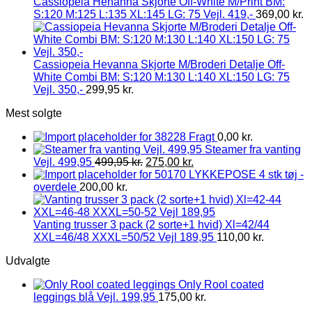
Cassiopeia Henanna Skjorte Off-White M/Print BM:
S:120 M:125 L:135 XL:145 LG: 75 Vejl. 419,-
369,00
kr.
Cassiopeia Hevanna Skjorte M/Broderi Detalje Off-
White Combi BM: S:120 M:130 L:140 XL:150 LG: 75
Vejl. 350,-
299,95
kr.
Mest solgte
Fragt
0,00
kr.
Steamer fra vanting
Vejl. 499,95
499,95
kr.
275,00
kr.
LYKKEPOSE 4 stk tøj -
overdele
200,00
kr.
Vanting trusser 3 pack (2 sorte+1 hvid) Xl=42/44
XXL=46/48 XXXL=50/52 Vejl 189,95
110,00
kr.
Udvalgte
Only Rool coated
leggings blå Vejl. 199,95
175,00
kr.