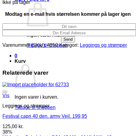
Ikke på lager
Modtag en e-mail hvis størrelsen kommer på lager igen
Ingen varer i kurven.
Varenummer (SKU):
4550
Kategori:
Leggings og strømper
Tilbage til shoppen
0
Kurv
Relaterede varer
Vis
Ingen varer i kurven.
Leggings og strømper
Tilbage til shoppen
Festival capri 40 den. army Vejl. 199,95
125,00
kr.
38%