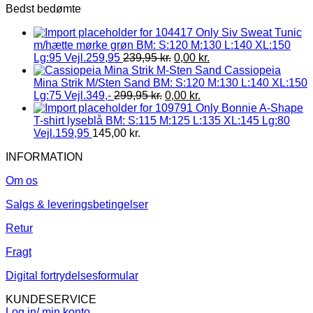
Bedst bedømte
Only Siv Sweat Tunic
m/hætte mørke grøn BM: S:120 M:130 L:140 XL:150
Lg:95 Vejl.259,95
239,95
kr.
0,00
kr.
Cassiopeia
Mina Strik M/Sten Sand BM: S:120 M:130 L:140 XL:150
Lg:75 Vejl.349,-
299,95
kr.
0,00
kr.
Only Bonnie A-Shape
T-shirt lyseblå BM: S:115 M:125 L:135 XL:145 Lg:80
Vejl.159,95
145,00
kr.
INFORMATION
Om os
Salgs & leveringsbetingelser
Retur
Fragt
Digital fortrydelsesformular
KUNDESERVICE
Log in/ min konto