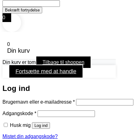
0
0
Din kurv
Din kurv er tom
Tilbage til shoppen
Fortsætte med at handle
Log ind
Påkrævet
Brugernavn eller e-mailadresse
*
Påkrævet
Adgangskode
*
Husk mig
Log ind
Mistet din adgangskode?