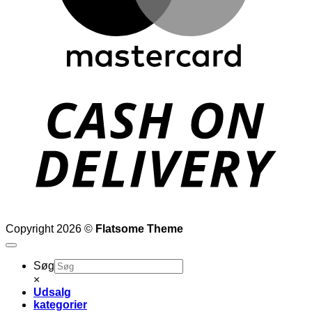
D
Copyright 2026 ©
Flatsome Theme
Søg
×
Udsalg
kategorier