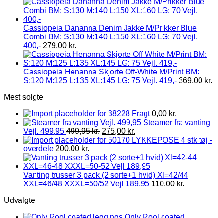
Cassiopeia Dananna Denim Jakke M/Prikker Blue
Combi BM: S:130 M:140 L:150 XL:160 LG: 70 Vejl.
400,-
279,00
kr.
Cassiopeia Henanna Skjorte Off-White M/Print BM:
S:120 M:125 L:135 XL:145 LG: 75 Vejl. 419,-
369,00
kr.
Mest solgte
Fragt
0,00
kr.
Steamer fra vanting
Vejl. 499,95
499,95
kr.
275,00
kr.
LYKKEPOSE 4 stk tøj -
overdele
200,00
kr.
Vanting trusser 3 pack (2 sorte+1 hvid) Xl=42/44
XXL=46/48 XXXL=50/52 Vejl 189,95
110,00
kr.
Udvalgte
Only Rool coated