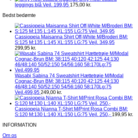
leggings blå Vejl. 199,95
175,00
kr.
Bedst bedømte
Cassiopeia Majsanna Shirt Off-White M/Broderi BM:
S:125 M:135 L:145 XL:155 LG:75 Vejl. 349,95
299,95
kr.
Wasabi Sabina 74 Sweatshirt Hættetrøje M/Modal
Cognac-Brun BM: 38:115 40:120 42:125 44:130
46/48:140 50/52:150 54/56:160 58:170Lg:75
Vejl.499,95
249,00
kr.
Cassiopeia Nianna T-Shirt M/Print Rosa Combi BM:
S:120 M:130 L:140 XL:150 LG:75 Vejl. 250,-
199,95
kr.
INFORMATION
Om os