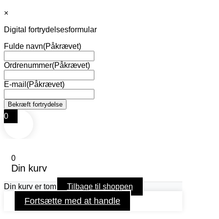
×
Digital fortrydelsesformular
Fulde navn
(Påkrævet)
Ordrenummer
(Påkrævet)
E-mail
(Påkrævet)
0
0
Din kurv
Din kurv er tom
Tilbage til shoppen
Fortsætte med at handle