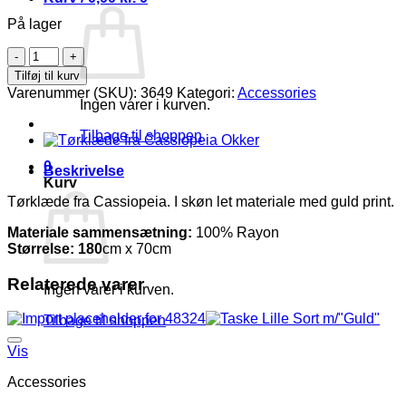
På lager
Tørklæde
fra
Tilføj til kurv
Cassiopeia
Varenummer (SKU):
3649
Kategori:
Accessories
Sort
Ingen varer i kurven.
m/guld
print
Tilbage til shoppen
Vejl.
0
149,95
Beskrivelse
Kurv
antal
Tørklæde fra Cassiopeia. I skøn let materiale med guld print.
Materiale sammensætning:
100% Rayon
Størrelse: 180
cm x 70cm
Relaterede varer
Ingen varer i kurven.
Tilbage til shoppen
Vis
Accessories