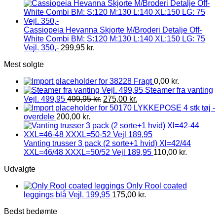
Cassiopeia Hevanna Skjorte M/Broderi Detalje Off-
White Combi BM: S:120 M:130 L:140 XL:150 LG: 75
Vejl. 350,-
299,95
kr.
Mest solgte
Fragt
0,00
kr.
Steamer fra vanting
Vejl. 499,95
499,95
kr.
275,00
kr.
LYKKEPOSE 4 stk tøj -
overdele
200,00
kr.
Vanting trusser 3 pack (2 sorte+1 hvid) Xl=42/44
XXL=46/48 XXXL=50/52 Vejl 189,95
110,00
kr.
Udvalgte
Only Rool coated
leggings blå Vejl. 199,95
175,00
kr.
Bedst bedømte