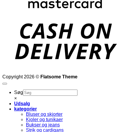
D
Copyright 2026 ©
Flatsome Theme
Søg
×
Udsalg
kategorier
Bluser og skjorter
Kjoler og tunikaer
Bukser og jeans
Strik og cardigans