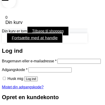
0
Din kurv
Din kurv er tom
Tilbage til shoppen
Fortsætte med at handle
Log ind
Påkrævet
Brugernavn eller e-mailadresse
*
Påkrævet
Adgangskode
*
Husk mig
Log ind
Mistet din adgangskode?
Opret en kundekonto