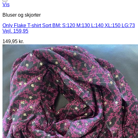
Vis
Bluser og skjorter
Only Flake T-shirt Sort BM: S:120 M:130 L:140 XL:150 LG:73
Vejl. 159,95
149,95
kr.