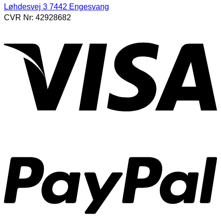
Løhdesvej 3 7442 Engesvang
CVR Nr: 42928682
V
P