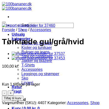
Fortsæt
til
indhold
Søg
Forside
/
Shop
/
Accessories
×
Udsalg
kategorier
Tørklæde gul/grå/hvid
Bluser og skjorter
Kjoler og tunikaer
Bukser og jeans
Strik og cardigans
Jakker og blazere
T-Shirts
100,00
kr.
Accessories
Leggings og strømper
Sko
Lingeri
Kun 1 tilbage på lager
Retur
Fragt
Tørklæde
gul/grå/hvid
Tilføj til kurv
Log ind
antal
Varenummer (SKU):
4407
Kategorier:
Accessories
,
Shop
Kurv /
0,00
kr.
0