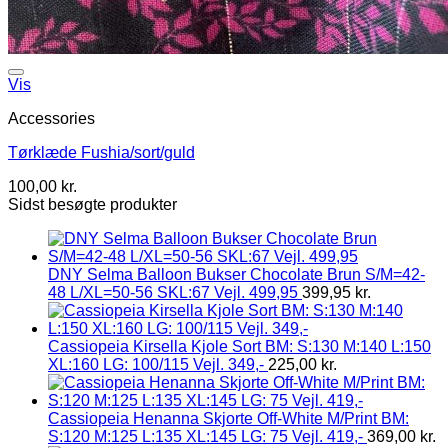
Vis
Accessories
Tørklæde Fushia/sort/guld
100,00
kr.
Sidst besøgte produkter
DNY Selma Balloon Bukser Chocolate Brun S/M=42-
48 L/XL=50-56 SKL:67 Vejl. 499,95
399,95
kr.
Cassiopeia Kirsella Kjole Sort BM: S:130 M:140 L:150
XL:160 LG: 100/115 Vejl. 349,-
225,00
kr.
Cassiopeia Henanna Skjorte Off-White M/Print BM:
S:120 M:125 L:135 XL:145 LG: 75 Vejl. 419,-
369,00
kr.