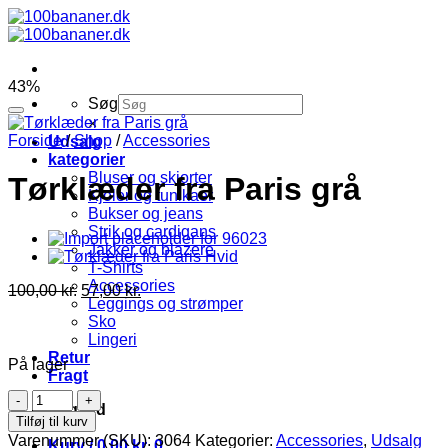
Fortsæt
til
indhold
43%
Søg
×
Forside
/
Shop
/
Accessories
Udsalg
kategorier
Bluser og skjorter
Tørklæder fra Paris grå
Kjoler og tunikaer
Bukser og jeans
Strik og cardigans
Jakker og blazere
T-Shirts
Accessories
100,00
kr.
57,00
kr.
Leggings og strømper
Sko
Lingeri
Retur
På lager
Fragt
Tørklæder
Log ind
fra
Tilføj til kurv
Paris
Varenummer (SKU):
3064
Kategorier:
Accessories
,
Udsalg
Kurv /
0,00
kr.
0