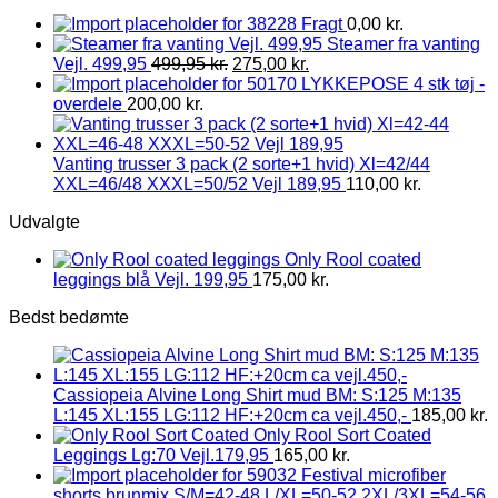
Fragt
0,00
kr.
Steamer fra vanting
Vejl. 499,95
499,95
kr.
275,00
kr.
LYKKEPOSE 4 stk tøj -
overdele
200,00
kr.
Vanting trusser 3 pack (2 sorte+1 hvid) Xl=42/44
XXL=46/48 XXXL=50/52 Vejl 189,95
110,00
kr.
Udvalgte
Only Rool coated
leggings blå Vejl. 199,95
175,00
kr.
Bedst bedømte
Cassiopeia Alvine Long Shirt mud BM: S:125 M:135
L:145 XL:155 LG:112 HF:+20cm ca vejl.450,-
185,00
kr.
Only Rool Sort Coated
Leggings Lg:70 Vejl.179,95
165,00
kr.
Festival microfiber
shorts brunmix S/M=42-48 L/XL=50-52 2XL/3XL=54-56