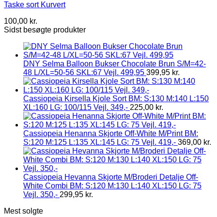
Taske sort Kurvert
100,00
kr.
Sidst besøgte produkter
DNY Selma Balloon Bukser Chocolate Brun S/M=42-
48 L/XL=50-56 SKL:67 Vejl. 499,95
399,95
kr.
Cassiopeia Kirsella Kjole Sort BM: S:130 M:140 L:150
XL:160 LG: 100/115 Vejl. 349,-
225,00
kr.
Cassiopeia Henanna Skjorte Off-White M/Print BM:
S:120 M:125 L:135 XL:145 LG: 75 Vejl. 419,-
369,00
kr.
Cassiopeia Hevanna Skjorte M/Broderi Detalje Off-
White Combi BM: S:120 M:130 L:140 XL:150 LG: 75
Vejl. 350,-
299,95
kr.
Mest solgte