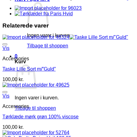
grå
antal
Relaterede varer
Ingen varer i kurven.
Tilbage til shoppen
Vis
0
Accessories
Kurv
Taske Lille Sort m/”Guld”
100,00
kr.
Vis
Ingen varer i kurven.
Accessories
Tilbage til shoppen
Tørklæde mørk grøn 100% viscose
100,00
kr.