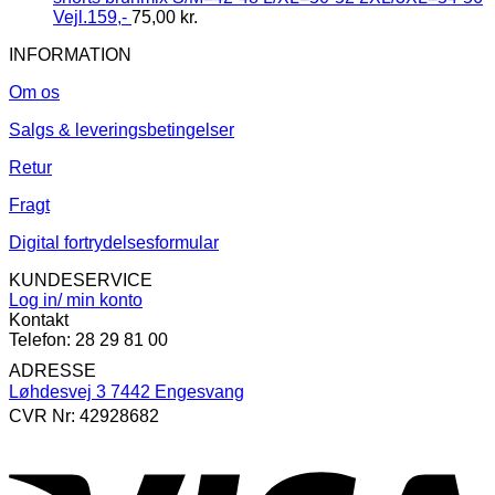
Vejl.159,-
75,00
kr.
INFORMATION
Om os
Salgs & leveringsbetingelser
Retur
Fragt
Digital fortrydelsesformular
KUNDESERVICE
Log in/ min konto
Kontakt
Telefon: 28 29 81 00
ADRESSE
Løhdesvej 3 7442 Engesvang
CVR Nr: 42928682
V