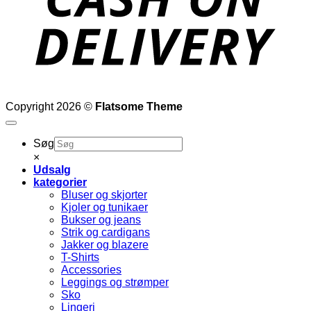
Copyright 2026 ©
Flatsome Theme
Søg
×
Udsalg
kategorier
Bluser og skjorter
Kjoler og tunikaer
Bukser og jeans
Strik og cardigans
Jakker og blazere
T-Shirts
Accessories
Leggings og strømper
Sko
Lingeri