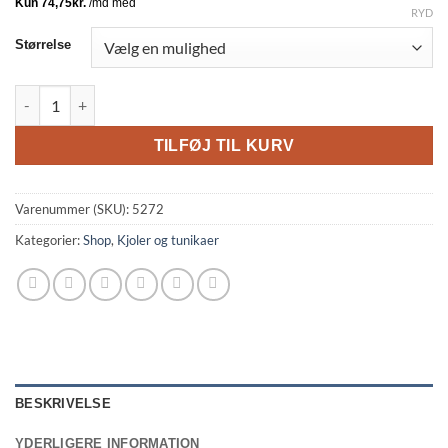
RYD
Størrelse
Vanting 9815 Tunic M/Print 10 Brun Combi BM: S:120 M:130 L:14
TILFØJ TIL KURV
Varenummer (SKU):
5272
Kategorier:
Shop
,
Kjoler og tunikaer
BESKRIVELSE
YDERLIGERE INFORMATION