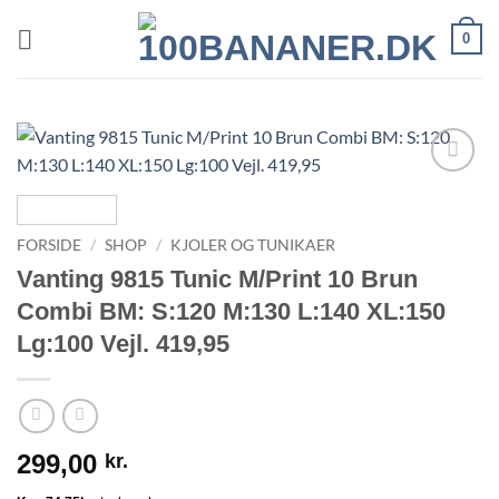
Fortsæt
0
til
indhold
FORSIDE
/
SHOP
/
KJOLER OG TUNIKAER
Vanting 9815 Tunic M/Print 10 Brun
Combi BM: S:120 M:130 L:140 XL:150
Lg:100 Vejl. 419,95
299,00
kr.