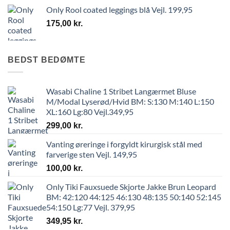
Only Rool coated leggings blå Vejl. 199,95
175,00
kr.
BEDST BEDØMTE
Wasabi Chaline 1 Stribet Langærmet Bluse
M/Modal Lyserød/Hvid BM: S:130 M:140 L:150
XL:160 Lg:80 Vejl.349,95
299,00
kr.
Vanting øreringe i forgyldt kirurgisk stål med
farverige sten Vejl. 149,95
100,00
kr.
Only Tiki Fauxsuede Skjorte Jakke Brun Leopard
BM: 42:120 44:125 46:130 48:135 50:140 52:145
54:150 Lg:77 Vejl. 379,95
349,95
kr.