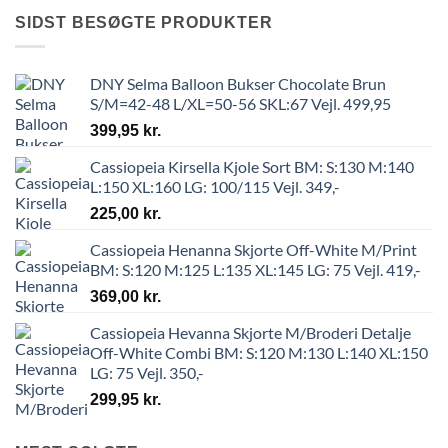
SIDST BESØGTE PRODUKTER
DNY Selma Balloon Bukser Chocolate Brun
S/M=42-48 L/XL=50-56 SKL:67 Vejl. 499,95
399,95
kr.
Cassiopeia Kirsella Kjole Sort BM: S:130 M:140
L:150 XL:160 LG: 100/115 Vejl. 349,-
225,00
kr.
Cassiopeia Henanna Skjorte Off-White M/Print
BM: S:120 M:125 L:135 XL:145 LG: 75 Vejl. 419,-
369,00
kr.
Cassiopeia Hevanna Skjorte M/Broderi Detalje
Off-White Combi BM: S:120 M:130 L:140 XL:150
LG: 75 Vejl. 350,-
299,95
kr.