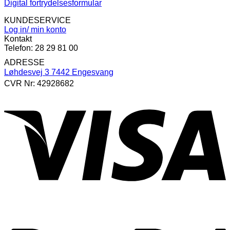
Digital fortrydelsesformular
KUNDESERVICE
Log in/ min konto
Kontakt
Telefon: 28 29 81 00
ADRESSE
Løhdesvej 3 7442 Engesvang
CVR Nr: 42928682
V
P