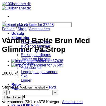
Fortsæt
til
indhold
Søg
Forside
/
Shop
/
Accessories
×
Udsalg
kategorier
Vanting Bælte Brun Med
Bluser og skjorter
Kjoler og tunikaer
Glimmer På Strop
Bukser og jeans
Strik og cardigans
Jakker og blazere
T-Shirts
Accessories
Leggings og strømper
100,00
kr.
Sko
Lingeri
Retur
Størrelse
Ryd
Fragt
Vanting
Bælte
Log ind
Tilføj til kurv
Brun
Varenummer (SKU):
4378
Kategori:
Accessories
Med
Kurv /
0,00
kr.
0