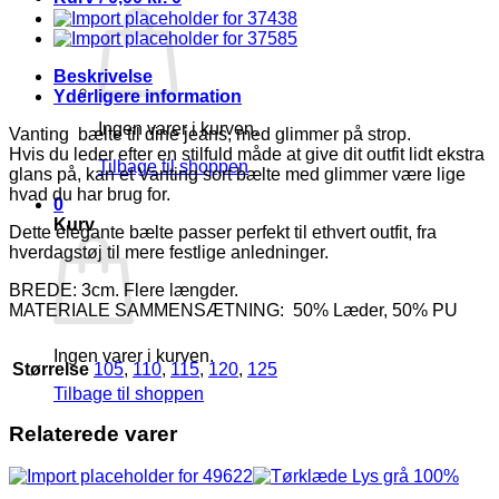
Glimmer
På
Strop
antal
Beskrivelse
Yderligere information
Ingen varer i kurven.
Vanting bælte til dine jeans, med glimmer på strop.
Hvis du leder efter en stilfuld måde at give dit outfit lidt ekstra
Tilbage til shoppen
glans på, kan et Vanting sort bælte med glimmer være lige
hvad du har brug for.
0
Kurv
Dette elegante bælte passer perfekt til ethvert outfit, fra
hverdagstøj til mere festlige anledninger.
BREDE: 3cm. Flere længder.
MATERIALE SAMMENSÆTNING: 50% Læder, 50% PU
Ingen varer i kurven.
Størrelse
105
,
110
,
115
,
120
,
125
Tilbage til shoppen
Relaterede varer