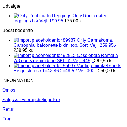
Udvalgte
Only Rool coated
leggings blå Vejl. 199,95
175,00
kr.
Bedst bedømte
Only Carmakoma,
Carsophia, balconette bikini top, Sort, Vejl: 259,95,-
239,95
kr.
Cassiopeia Ramella
7/8 pants denim blue SKL:65 Vejl. 449,-
399,95
kr.
Vanting mirakel shorts
Beige strib str 1=42-46 2=48-52 Vejl.300,-
250,00
kr.
INFORMATION
Om os
Salgs & leveringsbetingelser
Retur
Fragt