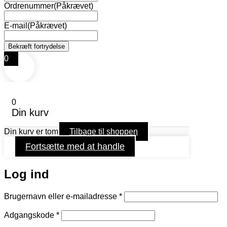
Ordrenummer
(Påkrævet)
E-mail
(Påkrævet)
0
0
Din kurv
Din kurv er tom
Tilbage til shoppen
Fortsætte med at handle
Log ind
Påkrævet
Brugernavn eller e-mailadresse
*
Påkrævet
Adgangskode
*