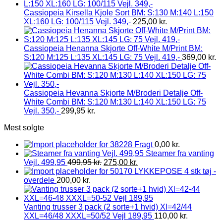
Cassiopeia Kirsella Kjole Sort BM: S:130 M:140 L:150
XL:160 LG: 100/115 Vejl. 349,-
225,00
kr.
Cassiopeia Henanna Skjorte Off-White M/Print BM:
S:120 M:125 L:135 XL:145 LG: 75 Vejl. 419,-
369,00
kr.
Cassiopeia Hevanna Skjorte M/Broderi Detalje Off-
White Combi BM: S:120 M:130 L:140 XL:150 LG: 75
Vejl. 350,-
299,95
kr.
Mest solgte
Fragt
0,00
kr.
Steamer fra vanting
Vejl. 499,95
499,95
kr.
275,00
kr.
LYKKEPOSE 4 stk tøj -
overdele
200,00
kr.
Vanting trusser 3 pack (2 sorte+1 hvid) Xl=42/44
XXL=46/48 XXXL=50/52 Vejl 189,95
110,00
kr.