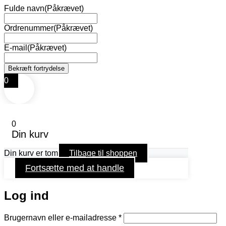
Fulde navn
(Påkrævet)
Ordrenummer
(Påkrævet)
E-mail
(Påkrævet)
0
0
Din kurv
Din kurv er tom
Tilbage til shoppen
Fortsætte med at handle
Log ind
Påkrævet
Brugernavn eller e-mailadresse
*