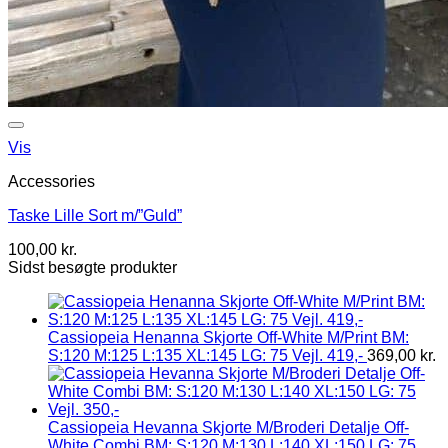
Vis
Accessories
Taske Lille Sort m/”Guld”
100,00
kr.
Sidst besøgte produkter
Cassiopeia Henanna Skjorte Off-White M/Print BM:
S:120 M:125 L:135 XL:145 LG: 75 Vejl. 419,-
369,00
kr.
Cassiopeia Hevanna Skjorte M/Broderi Detalje Off-
White Combi BM: S:120 M:130 L:140 XL:150 LG: 75