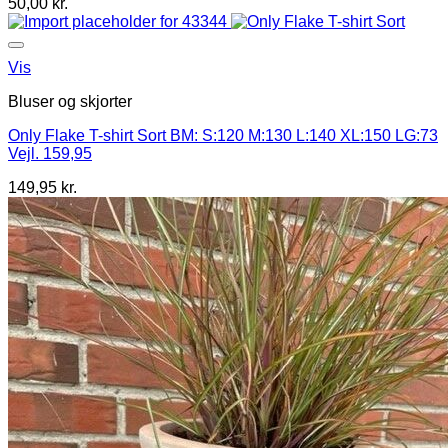
50,00
kr.
Vis
Bluser og skjorter
Only Flake T-shirt Sort BM: S:120 M:130 L:140 XL:150 LG:73
Vejl. 159,95
149,95
kr.