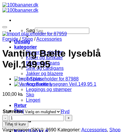
Fortsæt
til
indhold
Søg
×
Forside
/
Shop
/
Accessories
Udsalg
kategorier
Vanting Bælte lyseblå
Bluser og skjorter
Kjoler og tunikaer
Vejl.149,95
Bukser og jeans
Strik og cardigans
Jakker og blazere
T-Shirts
Accessories
Leggings og strømper
100,00
kr.
Sko
Lingeri
Retur
Fragt
Størrelse
Ryd
Vanting
Log ind
Bælte
Tilføj til kurv
lyseblå
Varenummer (SKU):
2690
Kategorier:
Accessories
,
Shop
Kurv /
0,00
kr.
0