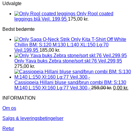
Udvalgte
Only Rool coated
leggings blå Vejl. 199,95
175,00
kr.
Bedst bedømte
Only Kita T-Shirt Off White
Chillin BM: S:120 M:130 L:140 XL:150 Lg:70
Vejl.199,95
185,00
kr.
Only Yava buks Zebra stone/sort skl:76 Vejl.299,95
275,00
kr.
Cassiopeia Hillani bluse sand/brun combi BM: S:130
M:140 L:150 Xl:160 Lg:77 Vejl.300,-
259,00
kr.
0,00
kr.
INFORMATION
Om os
Salgs & leveringsbetingelser
Retur