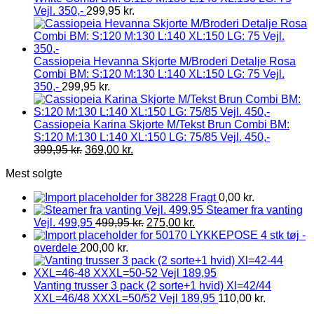
Vejl. 350,-
299,95
kr.
Cassiopeia Hevanna Skjorte M/Broderi Detalje Rosa
Combi BM: S:120 M:130 L:140 XL:150 LG: 75 Vejl.
350,-
299,95
kr.
Cassiopeia Karina Skjorte M/Tekst Brun Combi BM:
S:120 M:130 L:140 XL:150 LG: 75/85 Vejl. 450,-
399,95
kr.
369,00
kr.
Mest solgte
Fragt
0,00
kr.
Steamer fra vanting
Vejl. 499,95
499,95
kr.
275,00
kr.
LYKKEPOSE 4 stk tøj -
overdele
200,00
kr.
Vanting trusser 3 pack (2 sorte+1 hvid) Xl=42/44
XXL=46/48 XXXL=50/52 Vejl 189,95
110,00
kr.