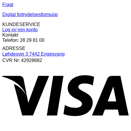
Fragt
Digital fortrydelsesformular
KUNDESERVICE
Log in/ min konto
Kontakt
Telefon: 28 29 81 00
ADRESSE
Løhdesvej 3 7442 Engesvang
CVR Nr: 42928682
V
P