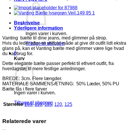
Vejl.149,95
antal
Beskrivelse
Yderligere information
Ingen varer i kurven.
Vanting bælte til dine jeans, med glimmer på strop.
Hvis du leder efter en stilfuld måde at give dit outfit lidt ekstra
Tilbage til shoppen
glans på, kan et Vanting bælte med glimmer være lige hvad
0
du har brug for.
Kurv
Dette elegante bælte passer perfekt til ethvert outfit, fra
hverdagstøj til mere festlige anledninger.
BREDE: 3cm. Flere længder.
MATERIALE SAMMENSÆTNING: 50% Læder, 50% PU
Bælte fås i flere farver
Ingen varer i kurven.
Tilbage til shoppen
Størrelse
105
,
110
,
115
,
120
,
125
Relaterede varer