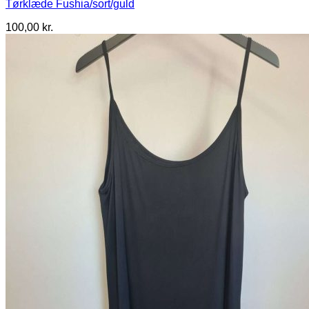
Tørklæde Fushia/sort/guld
100,00
kr.