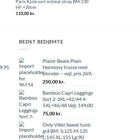
Paris Kjole sort m/smal strop BM:130
HF:+20cm
110,00
kr.
BEDST BEDØMTE
Plaisir Beate Plain
99,95
Harmony trusse med
blonder – vejl. pris 269,-
250,00
kr.
Bamboo Capri Leggings
Sort 2-3XL=42/44 4-
5XL=46/48 Vejl. 149,00
75,00
kr.
Only Vikki Sweat tunic
grå BM: S:125 M:135
L:145 XL:155 Lg:90