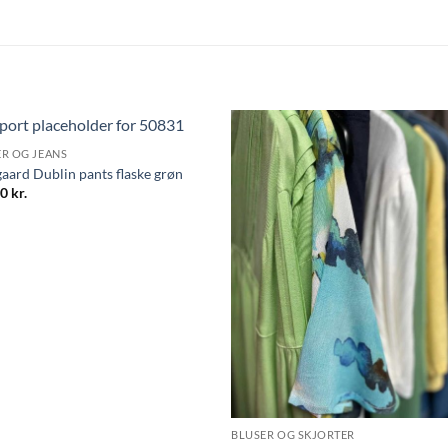
R OG JEANS
aard Dublin pants flaske grøn
00
kr.
BLUSER OG SKJORTER