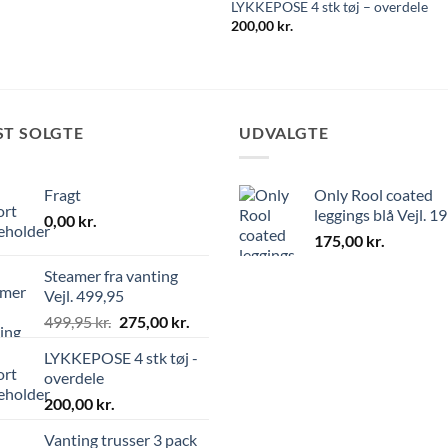
LYKKEPOSE 4 stk tøj – overdele
200,00
kr.
ST SOLGTE
UDVALGTE
Fragt
Only Rool coated
leggings blå Vejl. 1
0,00
kr.
175,00
kr.
Steamer fra vanting
Vejl. 499,95
499,95
kr.
275,00
kr.
LYKKEPOSE 4 stk tøj -
overdele
200,00
kr.
Vanting trusser 3 pack