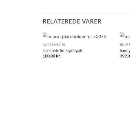
RELATEREDE VARER
ACCESSORIES
BUKSE
n brun melange BM:
Tørklæde Sort/grå/guld
Sandg
 XL:150 LG:100
100,00
kr.
399,