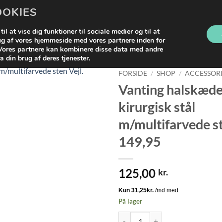
OOKIES
LG
KATEGORIER
RETUR
FRAGT
il at vise dig funktioner til sociale medier og til at
rug af vores hjemmeside med vores partnere inden for
 Vores partnere kan kombinere disse data med andre
a din brug af deres tjenester.
FORSIDE
/
SHOP
/
ACCESSORI
Vanting halskæde 
kirurgisk stål
m/multifarvede st
149,95
125,00
kr.
På lager
Vanting halskæde i forgyldt kirurg