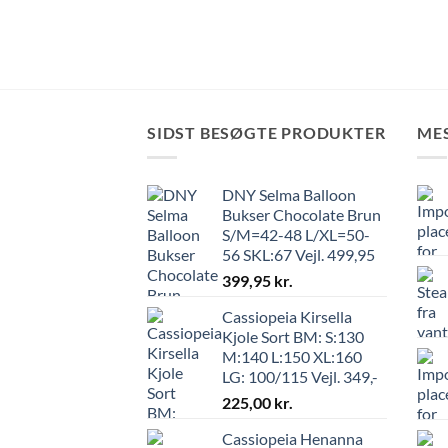
SIDST BESØGTE PRODUKTER
ME
DNY Selma Balloon
Bukser Chocolate Brun
S/M=42-48 L/XL=50-
56 SKL:67 Vejl. 499,95
399,95
kr.
Cassiopeia Kirsella
Kjole Sort BM: S:130
M:140 L:150 XL:160
LG: 100/115 Vejl. 349,-
225,00
kr.
Cassiopeia Henanna