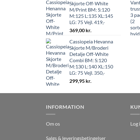
Skjorte Off-White
M/Print BM: S:120
M:125 L:135 XL:145
LG: 75 Vejl. 419,-
369,00
kr.
Cassiopeia Hevanna
Skjorte M/Broderi
Detalje Off-White
Combi BM: S:120
M:130 L:140 XL:150
LG: 75 Vejl. 350,-
299,95
kr.
INFORMATION
KU
Om os
Log 
Salgs & leveringsbetingelser