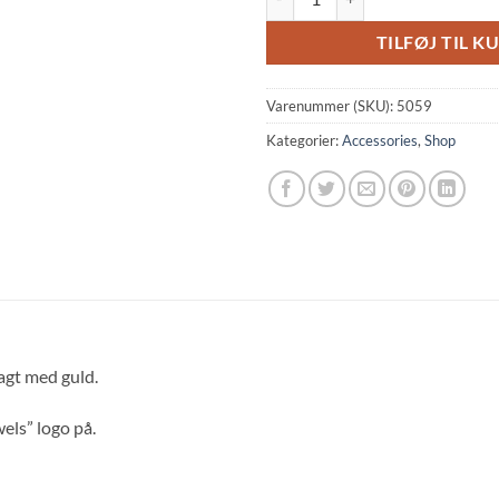
TILFØJ TIL K
Varenummer (SKU):
5059
Kategorier:
Accessories
,
Shop
lagt med guld.
els” logo på.