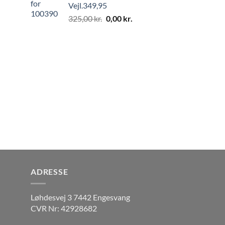
Vejl.349,95
325,00
kr.
0,00
kr.
ADRESSE
Løhdesvej 3 7442 Engesvang
CVR Nr: 42928682