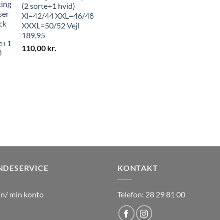
(2 sorte+1 hvid)
Xl=42/44 XXL=46/48
XXXL=50/52 Vejl
189,95
110,00
kr.
NDESERVICE
KONTAKT
in/ min konto
Telefon: 28 29 81 00