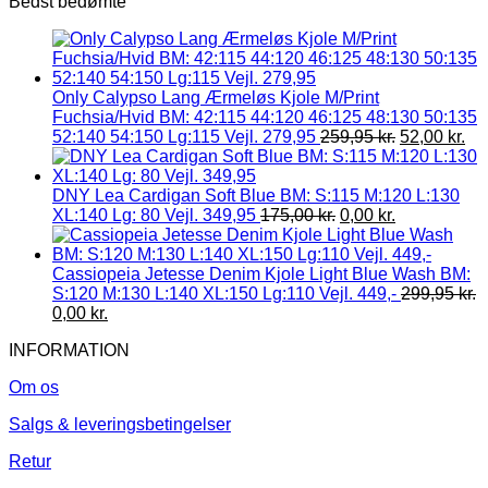
Bedst bedømte
Only Calypso Lang Ærmeløs Kjole M/Print
Fuchsia/Hvid BM: 42:115 44:120 46:125 48:130 50:135
52:140 54:150 Lg:115 Vejl. 279,95
259,95
kr.
52,00
kr.
DNY Lea Cardigan Soft Blue BM: S:115 M:120 L:130
XL:140 Lg: 80 Vejl. 349,95
175,00
kr.
0,00
kr.
Cassiopeia Jetesse Denim Kjole Light Blue Wash BM:
S:120 M:130 L:140 XL:150 Lg:110 Vejl. 449,-
299,95
kr.
0,00
kr.
INFORMATION
Om os
Salgs & leveringsbetingelser
Retur