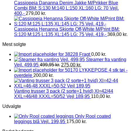
Cassiopeia Dananna Denim Jakke M/Prikker Blue
Combi BM: S:130 M:140 L:150 XL:160 LG: 70 Vejl.
400,-
279,00
kr.
Cassiopeia Henanna Skjorte Off-White M/Print BM:
S:120 M:125 L:135 XL:145 LG: 75 Vejl. 419,-
369,00
kr.
Mest solgte
Fragt
0,00
kr.
Steamer fra vanting
Vejl. 499,95
499,95
kr.
275,00
kr.
LYKKEPOSE 4 stk tøj -
overdele
200,00
kr.
Vanting trusser 3 pack (2 sorte+1 hvid) Xl=42/44
XXL=46/48 XXXL=50/52 Vejl 189,95
110,00
kr.
Udvalgte
Only Rool coated
leggings blå Vejl. 199,95
175,00
kr.