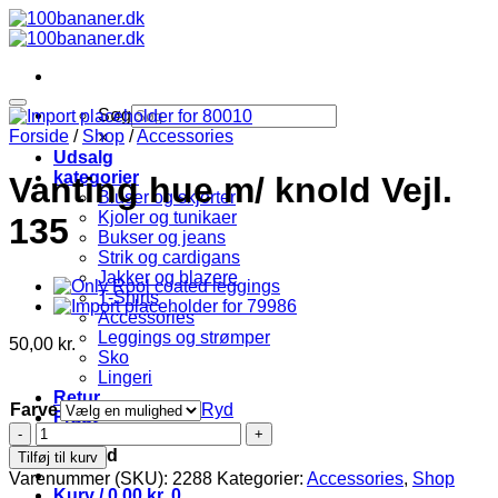
Fortsæt
til
indhold
Søg
Forside
/
Shop
/
Accessories
×
Udsalg
kategorier
Vanting hue m/ knold Vejl.
Bluser og skjorter
Kjoler og tunikaer
135
Bukser og jeans
Strik og cardigans
Jakker og blazere
T-Shirts
Accessories
Leggings og strømper
50,00
kr.
Sko
Lingeri
Retur
Farve
Ryd
Fragt
Vanting
hue
Log ind
Tilføj til kurv
m/
Varenummer (SKU):
2288
Kategorier:
Accessories
,
Shop
knold
Kurv /
0,00
kr.
0