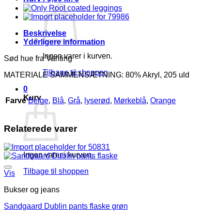
Vejl.
135
antal
Beskrivelse
Yderligere information
Ingen varer i kurven.
Sød hue fra Vanting
Tilbage til shoppen
MATERIALE SAMMENSÆTNING: 80% Akryl, 205 uld
0
Kurv
Farve
Beige
,
Blå
,
Grå
,
lyserød
,
Mørkeblå
,
Orange
Relaterede varer
Ingen varer i kurven.
Tilbage til shoppen
Vis
Bukser og jeans
Sandgaard Dublin pants flaske grøn