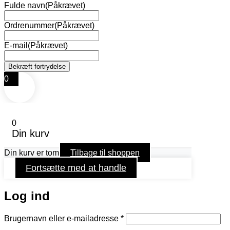
Fulde navn
(Påkrævet)
Ordrenummer
(Påkrævet)
E-mail
(Påkrævet)
0
0
Din kurv
Din kurv er tom
Tilbage til shoppen
Fortsætte med at handle
Log ind
Påkrævet
Brugernavn eller e-mailadresse
*