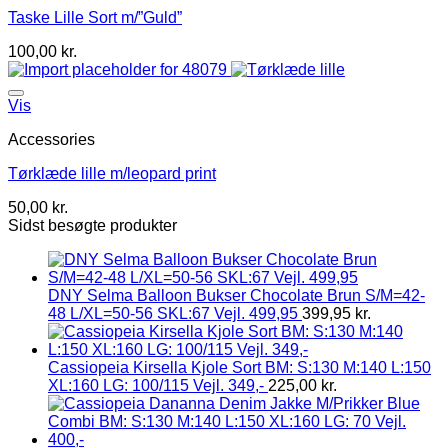
Taske Lille Sort m/”Guld”
100,00
kr.
Vis
Accessories
Tørklæde lille m/leopard print
50,00
kr.
Sidst besøgte produkter
DNY Selma Balloon Bukser Chocolate Brun S/M=42-
48 L/XL=50-56 SKL:67 Vejl. 499,95
399,95
kr.
Cassiopeia Kirsella Kjole Sort BM: S:130 M:140 L:150
XL:160 LG: 100/115 Vejl. 349,-
225,00
kr.